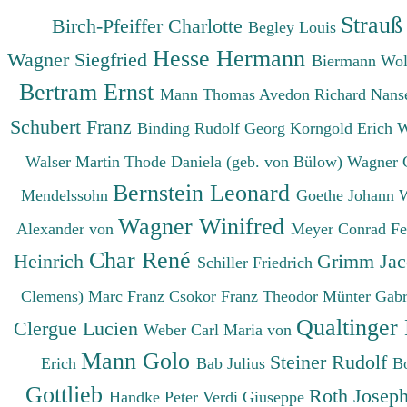
Strauß
Birch-Pfeiffer Charlotte
Begley Louis
Hesse Hermann
Wagner Siegfried
Biermann Wo
Bertram Ernst
Mann Thomas
Avedon Richard
Nanse
Schubert Franz
Binding Rudolf Georg
Korngold Erich 
Walser Martin
Thode Daniela (geb. von Bülow)
Wagner 
Bernstein Leonard
Mendelssohn
Goethe Johann 
Wagner Winifred
Alexander von
Meyer Conrad F
Char René
Heinrich
Grimm Ja
Schiller Friedrich
Clemens)
Marc Franz
Csokor Franz Theodor
Münter Gabr
Qualtinger
Clergue Lucien
Weber Carl Maria von
Mann Golo
Steiner Rudolf
Erich
Bab Julius
B
Gottlieb
Roth Josep
Handke Peter
Verdi Giuseppe