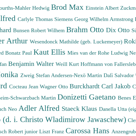
Brod Max
ourths-Mahler Hedwig
Einstein Albert
Zuckm
lfred
Carlyle Thomas
Siemens Georg Wilhelm
Armstrong 
Brahm Otto
chard
Dix Otto
Bunsen Robert Wilhem
S
er Arthur
Roki
Wesendonck Mathilde (geb. Luckemeyer)
Kaut Ellis
ied
Bonatz Paul
Mies van der Rohe Ludwig
Ne
Benjamin Walter
efan
Weill Kurt
Hoffmann von Fallersleb
onika
Zweig Stefan
Andersen-Nexö Martin
Dalì Salvador
ard
Burckhardt Carl Jakob
Cocteau Jean
Wagner Otto
C
Donizetti Gaetano
eim-Schwarzbach Martin
Benes 
Adler Alfred
Staeck Klaus
uch Neo
Danella Utta (ei
o (d. i. Christo Wladimirow Jawaschew)
Cle
Carossa Hans
sch Robert junior
Liszt Franz
Anzengrub