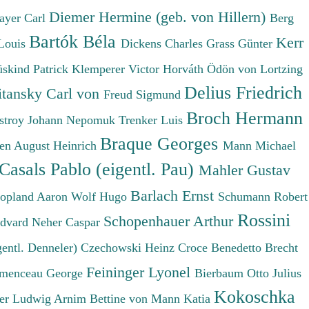
Diemer Hermine (geb. von Hillern)
ayer Carl
Berg
Bartók Béla
Kerr
Louis
Dickens Charles
Grass Günter
üskind Patrick
Klemperer Victor
Horváth Ödön von
Lortzing
Delius Friedrich
tansky Carl von
Freud Sigmund
Broch Hermann
stroy Johann Nepomuk
Trenker Luis
Braque Georges
en August Heinrich
Mann Michael
Casals Pablo (eigentl. Pau)
Mahler Gustav
Barlach Ernst
opland Aaron
Wolf Hugo
Schumann Robert
Rossini
Schopenhauer Arthur
Edvard
Neher Caspar
gentl. Denneler)
Czechowski Heinz
Croce Benedetto
Brecht
Feininger Lyonel
menceau George
Bierbaum Otto Julius
Kokoschka
er Ludwig
Arnim Bettine von
Mann Katia