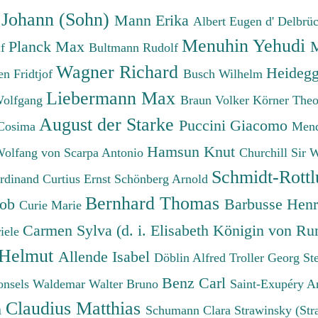
 Johann (Sohn)
Mann Erika
Albert Eugen d'
Delbrü
Menuhin Yehudi
Planck Max
M
lf
Bultmann Rudolf
Wagner Richard
Heidegg
n Fridtjof
Busch Wilhelm
Liebermann Max
Wolfgang
Braun Volker
Körner The
August der Starke
Puccini Giacomo
Cosima
Mend
Hamsun Knut
Wolfang von
Scarpa Antonio
Churchill Sir 
Schmidt-Rottl
erdinand
Curtius Ernst
Schönberg Arnold
Bernhard Thomas
cob
Barbusse Hen
Curie Marie
Carmen Sylva (d. i. Elisabeth Königin von R
iele
 Helmut
Allende Isabel
Döblin Alfred
Troller Georg St
Benz Carl
onsels Waldemar
Walter Bruno
Saint-Exupéry A
Claudius Matthias
h
Schumann Clara
Strawinsky (Str