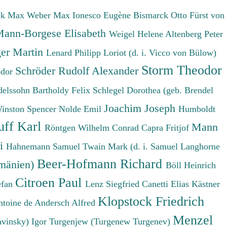
ck Max
Weber Max
Ionesco Eugène
Bismarck Otto Fürst von
ann-Borgese Elisabeth
Weigel Helene
Altenberg Peter
er Martin
Lenard Philipp
Loriot (d. i. Vicco von Bülow)
Storm Theodor
Schröder Rudolf Alexander
odor
elssohn Bartholdy Felix
Schlegel Dorothea (geb. Brendel
Joachim Joseph
Winston Spencer
Nolde Emil
Humboldt
uff Karl
Mann
Röntgen Wilhelm Conrad
Capra Fritjof
ri
Hahnemann Samuel
Twain Mark (d. i. Samuel Langhorne
Beer-Hofmann Richard
umänien)
Böll Heinrich
Citroen Paul
efan
Lenz Siegfried
Canetti Elias
Kästner
Klopstock Friedrich
ntoine de
Andersch Alfred
Menzel
avinsky) Igor
Turgenjew (Turgenew Turgenev)