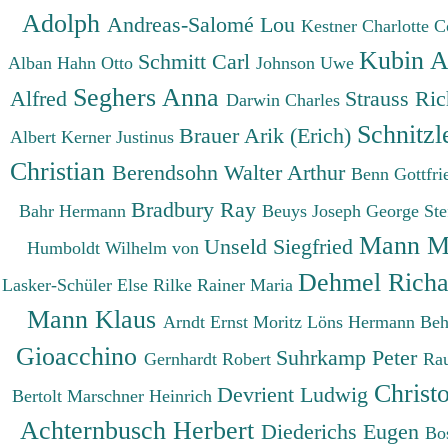
Adolph
Andreas-Salomé Lou
Kestner Charlotte
C
Kubin A
Schmitt Carl
Alban
Hahn Otto
Johnson Uwe
Seghers Anna
Alfred
Strauss Ri
Darwin Charles
Schnitzl
Brauer Arik (Erich)
Albert
Kerner Justinus
Christian
Berendsohn Walter Arthur
Benn Gottfr
Bradbury Ray
Bahr Hermann
Beuys Joseph
George St
Mann M
Unseld Siegfried
Humboldt Wilhelm von
Dehmel Rich
Lasker-Schüler Else
Rilke Rainer Maria
Mann Klaus
Arndt Ernst Moritz
Löns Hermann
Beh
Gioacchino
Suhrkamp Peter
Gernhardt Robert
Ra
Christ
Devrient Ludwig
Bertolt
Marschner Heinrich
Achternbusch Herbert
Diederichs Eugen
Bo