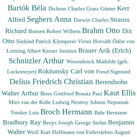
Bartók Béla
Kerr
Dickens Charles
Grass Günter
Seghers Anna
Alfred
Strauss
Darwin Charles
Brahm Otto
Richard
Dix
Bunsen Robert Wilhem
Otto
Süskind Patrick
Klemperer Victor
Horváth Ödön von
Brauer Arik (Erich)
Lortzing Albert
Kerner Justinus
Schnitzler Arthur
Wesendonck Mathilde (geb.
Rokitansky Carl von
Luckemeyer)
Freud Sigmund
Delius Friedrich Christian
Berendsohn
Kaut Ellis
Walter Arthur
Benn Gottfried
Bonatz Paul
Mies van der Rohe Ludwig
Nestroy Johann Nepomuk
Broch Hermann
Trenker Luis
Bahr Hermann
Bradbury Ray
Benjamin
Beuys Joseph
George Stefan
Walter
Weill Kurt
Hoffmann von Fallersleben August