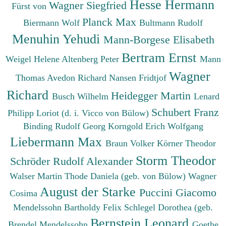
Hesse Hermann
Wagner Siegfried
Fürst von
Planck Max
Biermann Wolf
Bultmann Rudolf
Menuhin Yehudi
Mann-Borgese Elisabeth
Bertram Ernst
Weigel Helene
Altenberg Peter
Mann
Wagner
Thomas
Avedon Richard
Nansen Fridtjof
Richard
Heidegger Martin
Busch Wilhelm
Lenard
Schubert Franz
Philipp
Loriot (d. i. Vicco von Bülow)
Binding Rudolf Georg
Korngold Erich Wolfgang
Liebermann Max
Braun Volker
Körner Theodor
Storm Theodor
Schröder Rudolf Alexander
Walser Martin
Thode Daniela (geb. von Bülow)
Wagner
August der Starke
Puccini Giacomo
Cosima
Mendelssohn Bartholdy Felix
Schlegel Dorothea (geb.
Bernstein Leonard
Brendel Mendelssohn
Goethe