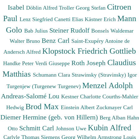
Citroen
Isabel
Döblin Alfred
Troller Georg Stefan
Paul
Mann
Lenz Siegfried
Canetti Elias
Kästner Erich
Golo
Steiner Rudolf
Bab Julius
Bonsels Waldemar
Benz Carl
Walter Bruno
Saint-Exupéry Antoine de
Klopstock Friedrich Gottlieb
Andersch Alfred
Claudius
Roth Joseph
Handke Peter
Verdi Giuseppe
Matthias
Schumann Clara
Strawinsky (Stravinsky) Igor
Menzel Adolph
Turgenjew (Turgenew Turgenev)
Andreas-Salomé Lou
Kestner Charlotte
Courths-Mahler
Brod Max
Hedwig
Einstein Albert
Zuckmayer Carl
Diemer Hermine (geb. von Hillern)
Berg Alban
Hahn
Kubin Alfred
Schmitt Carl
Otto
Johnson Uwe
Carlyle Thomas
Siemens Georg Wilhelm
Armstrong Louis