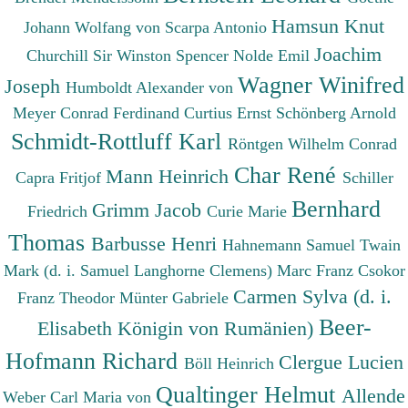
Hamsun Knut
Johann Wolfang von
Scarpa Antonio
Joachim
Churchill Sir Winston Spencer
Nolde Emil
Wagner Winifred
Joseph
Humboldt Alexander von
Meyer Conrad Ferdinand
Curtius Ernst
Schönberg Arnold
Schmidt-Rottluff Karl
Röntgen Wilhelm Conrad
Char René
Mann Heinrich
Capra Fritjof
Schiller
Bernhard
Grimm Jacob
Friedrich
Curie Marie
Thomas
Barbusse Henri
Hahnemann Samuel
Twain
Mark (d. i. Samuel Langhorne Clemens)
Marc Franz
Csokor
Carmen Sylva (d. i.
Franz Theodor
Münter Gabriele
Beer-
Elisabeth Königin von Rumänien)
Hofmann Richard
Clergue Lucien
Böll Heinrich
Qualtinger Helmut
Allende
Weber Carl Maria von