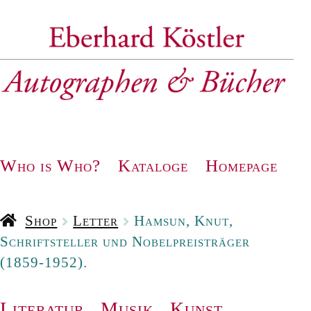
Zur
Zum
Navigation
Inhalt
springen
springen
Who is Who?
Kataloge
Homepage
Shop
Letter
Hamsun, Knut,
Schriftsteller und Nobelpreisträger
(1859-1952).
Literatur
.
Musik
.
Kunst
.