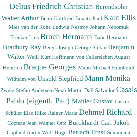
Delius Friedrich Christian
Berendsohn
Kaut Ellis
Walter Arthur
Benn Gottfried
Bonatz Paul
Mies van der Rohe Ludwig
Nestroy Johann Nepomuk
Broch Hermann
Trenker Luis
Bahr Hermann
Bradbury Ray
Benjamin
Beuys Joseph
George Stefan
Walter
Weill Kurt
Hoffmann von Fallersleben August
Braque Georges
Heinrich
Mann Michael
Humboldt
Mann Monika
Unseld Siegfried
Wilhelm von
Casals
Zweig Stefan
Andersen-Nexö Martin
Dalì Salvador
Pablo (eigentl. Pau)
Mahler Gustav
Lasker-
Dehmel Richard
Schüler Else
Rilke Rainer Maria
Burckhardt Carl Jakob
Cocteau Jean
Wagner Otto
Barlach Ernst
Copland Aaron
Wolf Hugo
Schumann