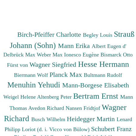
Strauß
Birch-Pfeiffer Charlotte
Begley Louis
Johann (Sohn)
Mann Erika
Albert Eugen d'
Delbrück Max
Weber Max
Ionesco Eugène
Bismarck Otto
Hesse Hermann
Wagner Siegfried
Fürst von
Planck Max
Biermann Wolf
Bultmann Rudolf
Menuhin Yehudi
Mann-Borgese Elisabeth
Bertram Ernst
Weigel Helene
Altenberg Peter
Mann
Wagner
Thomas
Avedon Richard
Nansen Fridtjof
Richard
Heidegger Martin
Busch Wilhelm
Lenard
Schubert Franz
Philipp
Loriot (d. i. Vicco von Bülow)