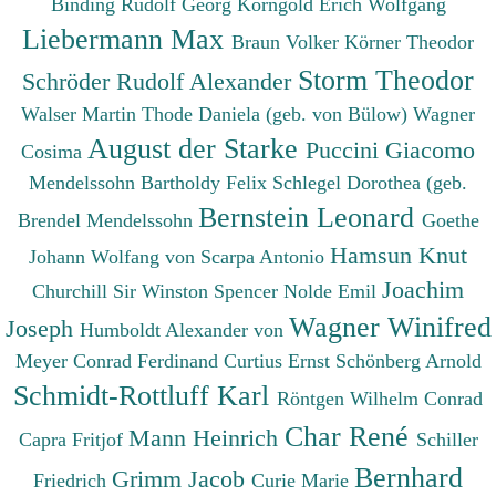
Binding Rudolf Georg
Korngold Erich Wolfgang
Liebermann Max
Braun Volker
Körner Theodor
Storm Theodor
Schröder Rudolf Alexander
Walser Martin
Thode Daniela (geb. von Bülow)
Wagner
August der Starke
Puccini Giacomo
Cosima
Mendelssohn Bartholdy Felix
Schlegel Dorothea (geb.
Bernstein Leonard
Brendel Mendelssohn
Goethe
Hamsun Knut
Johann Wolfang von
Scarpa Antonio
Joachim
Churchill Sir Winston Spencer
Nolde Emil
Wagner Winifred
Joseph
Humboldt Alexander von
Meyer Conrad Ferdinand
Curtius Ernst
Schönberg Arnold
Schmidt-Rottluff Karl
Röntgen Wilhelm Conrad
Char René
Mann Heinrich
Capra Fritjof
Schiller
Bernhard
Grimm Jacob
Friedrich
Curie Marie