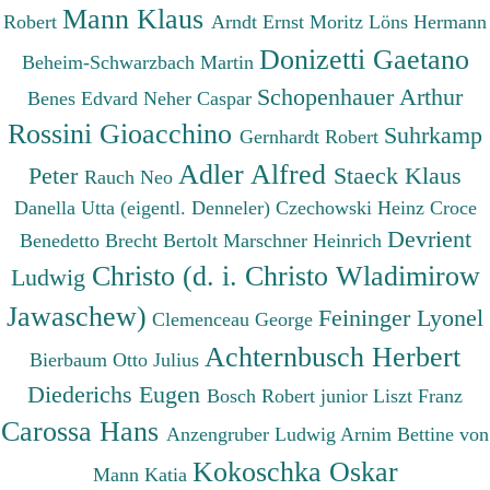
Mann Klaus
Robert
Arndt Ernst Moritz
Löns Hermann
Donizetti Gaetano
Beheim-Schwarzbach Martin
Schopenhauer Arthur
Benes Edvard
Neher Caspar
Rossini Gioacchino
Suhrkamp
Gernhardt Robert
Adler Alfred
Peter
Staeck Klaus
Rauch Neo
Danella Utta (eigentl. Denneler)
Czechowski Heinz
Croce
Devrient
Benedetto
Brecht Bertolt
Marschner Heinrich
Christo (d. i. Christo Wladimirow
Ludwig
Jawaschew)
Feininger Lyonel
Clemenceau George
Achternbusch Herbert
Bierbaum Otto Julius
Diederichs Eugen
Bosch Robert junior
Liszt Franz
Carossa Hans
Anzengruber Ludwig
Arnim Bettine von
Kokoschka Oskar
Mann Katia