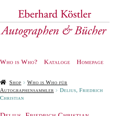
Zur
Zum
Navigation
Inhalt
springen
springen
Who is Who?
Kataloge
Homepage
Shop
Who is Who für
Autographensammler
Delius, Friedrich
Christian
Delius, Friedrich Christian