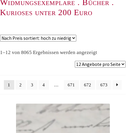
Widmungsexemplare
.
Bücher
.
Kurioses unter 200 Euro
Nach
1–12 von 8065 Ergebnissen werden angezeigt
Preis
sortiert:
absteigend
1
2
3
4
…
671
672
673