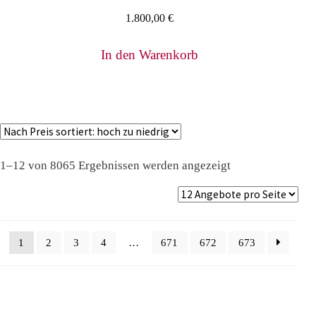
1.800,00
€
In den Warenkorb
Nach
1–12 von 8065 Ergebnissen werden angezeigt
Preis
sortiert:
absteigend
1
2
3
4
…
671
672
673