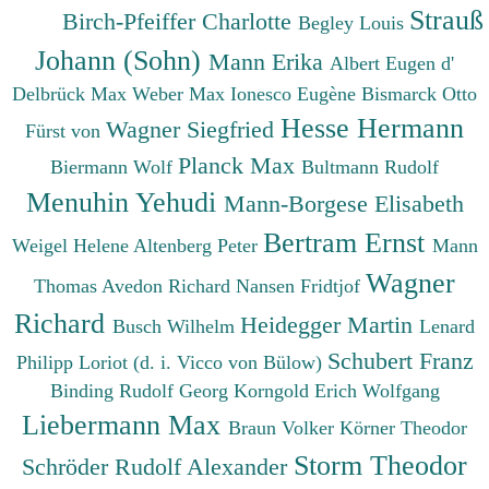
Strauß
Birch-Pfeiffer Charlotte
Begley Louis
Johann (Sohn)
Mann Erika
Albert Eugen d'
Delbrück Max
Weber Max
Ionesco Eugène
Bismarck Otto
Hesse Hermann
Wagner Siegfried
Fürst von
Planck Max
Biermann Wolf
Bultmann Rudolf
Menuhin Yehudi
Mann-Borgese Elisabeth
Bertram Ernst
Weigel Helene
Altenberg Peter
Mann
Wagner
Thomas
Avedon Richard
Nansen Fridtjof
Richard
Heidegger Martin
Busch Wilhelm
Lenard
Schubert Franz
Philipp
Loriot (d. i. Vicco von Bülow)
Binding Rudolf Georg
Korngold Erich Wolfgang
Liebermann Max
Braun Volker
Körner Theodor
Storm Theodor
Schröder Rudolf Alexander