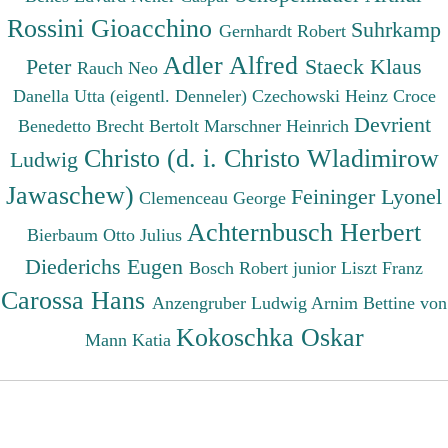
Rossini Gioacchino
Suhrkamp
Gernhardt Robert
Adler Alfred
Peter
Staeck Klaus
Rauch Neo
Danella Utta (eigentl. Denneler)
Czechowski Heinz
Croce
Devrient
Benedetto
Brecht Bertolt
Marschner Heinrich
Christo (d. i. Christo Wladimirow
Ludwig
Jawaschew)
Feininger Lyonel
Clemenceau George
Achternbusch Herbert
Bierbaum Otto Julius
Diederichs Eugen
Bosch Robert junior
Liszt Franz
Carossa Hans
Anzengruber Ludwig
Arnim Bettine von
Kokoschka Oskar
Mann Katia