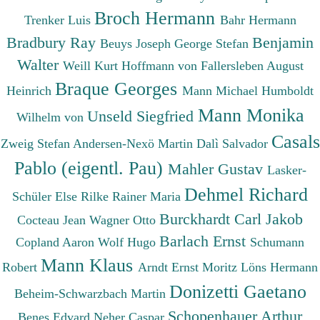
Broch Hermann
Trenker Luis
Bahr Hermann
Bradbury Ray
Benjamin
Beuys Joseph
George Stefan
Walter
Weill Kurt
Hoffmann von Fallersleben August
Braque Georges
Heinrich
Mann Michael
Humboldt
Mann Monika
Unseld Siegfried
Wilhelm von
Casals
Zweig Stefan
Andersen-Nexö Martin
Dalì Salvador
Pablo (eigentl. Pau)
Mahler Gustav
Lasker-
Dehmel Richard
Schüler Else
Rilke Rainer Maria
Burckhardt Carl Jakob
Cocteau Jean
Wagner Otto
Barlach Ernst
Copland Aaron
Wolf Hugo
Schumann
Mann Klaus
Robert
Arndt Ernst Moritz
Löns Hermann
Donizetti Gaetano
Beheim-Schwarzbach Martin
Schopenhauer Arthur
Benes Edvard
Neher Caspar