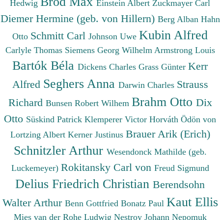
Brod Max
Hedwig
Einstein Albert
Zuckmayer Carl
Diemer Hermine (geb. von Hillern)
Berg Alban
Hahn
Kubin Alfred
Schmitt Carl
Otto
Johnson Uwe
Carlyle Thomas
Siemens Georg Wilhelm
Armstrong Louis
Bartók Béla
Kerr
Dickens Charles
Grass Günter
Seghers Anna
Alfred
Strauss
Darwin Charles
Brahm Otto
Richard
Dix
Bunsen Robert Wilhem
Otto
Süskind Patrick
Klemperer Victor
Horváth Ödön von
Brauer Arik (Erich)
Lortzing Albert
Kerner Justinus
Schnitzler Arthur
Wesendonck Mathilde (geb.
Rokitansky Carl von
Luckemeyer)
Freud Sigmund
Delius Friedrich Christian
Berendsohn
Kaut Ellis
Walter Arthur
Benn Gottfried
Bonatz Paul
Mies van der Rohe Ludwig
Nestroy Johann Nepomuk