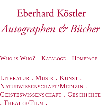
Zur
Zum
Navigation
Inhalt
springen
springen
Who is Who?
Kataloge
Homepage
Literatur
.
Musik
.
Kunst
.
Naturwissenschaft/Medizin
.
Geisteswissenschaft
.
Geschichte
.
Theater/Film
.