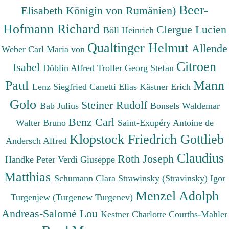
Beer-
Elisabeth Königin von Rumänien)
Hofmann Richard
Clergue Lucien
Böll Heinrich
Qualtinger Helmut
Allende
Weber Carl Maria von
Citroen
Isabel
Döblin Alfred
Troller Georg Stefan
Paul
Mann
Lenz Siegfried
Canetti Elias
Kästner Erich
Golo
Steiner Rudolf
Bab Julius
Bonsels Waldemar
Benz Carl
Walter Bruno
Saint-Exupéry Antoine de
Klopstock Friedrich Gottlieb
Andersch Alfred
Claudius
Roth Joseph
Handke Peter
Verdi Giuseppe
Matthias
Schumann Clara
Strawinsky (Stravinsky) Igor
Menzel Adolph
Turgenjew (Turgenew Turgenev)
Andreas-Salomé Lou
Kestner Charlotte
Courths-Mahler