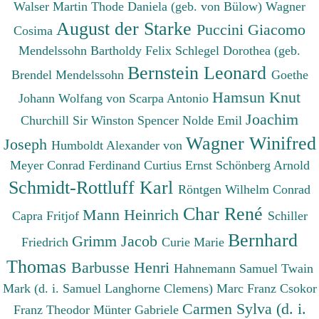
Walser Martin
Thode Daniela (geb. von Bülow)
Wagner
August der Starke
Puccini Giacomo
Cosima
Mendelssohn Bartholdy Felix
Schlegel Dorothea (geb.
Bernstein Leonard
Brendel Mendelssohn
Goethe
Hamsun Knut
Johann Wolfang von
Scarpa Antonio
Joachim
Churchill Sir Winston Spencer
Nolde Emil
Wagner Winifred
Joseph
Humboldt Alexander von
Meyer Conrad Ferdinand
Curtius Ernst
Schönberg Arnold
Schmidt-Rottluff Karl
Röntgen Wilhelm Conrad
Char René
Mann Heinrich
Capra Fritjof
Schiller
Bernhard
Grimm Jacob
Friedrich
Curie Marie
Thomas
Barbusse Henri
Hahnemann Samuel
Twain
Mark (d. i. Samuel Langhorne Clemens)
Marc Franz
Csokor
Carmen Sylva (d. i.
Franz Theodor
Münter Gabriele