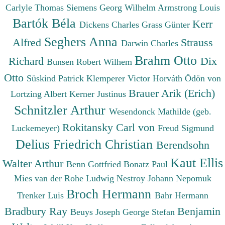
Carlyle Thomas
Siemens Georg Wilhelm
Armstrong Louis
Bartók Béla
Kerr
Dickens Charles
Grass Günter
Seghers Anna
Alfred
Strauss
Darwin Charles
Brahm Otto
Richard
Dix
Bunsen Robert Wilhem
Otto
Süskind Patrick
Klemperer Victor
Horváth Ödön von
Brauer Arik (Erich)
Lortzing Albert
Kerner Justinus
Schnitzler Arthur
Wesendonck Mathilde (geb.
Rokitansky Carl von
Luckemeyer)
Freud Sigmund
Delius Friedrich Christian
Berendsohn
Kaut Ellis
Walter Arthur
Benn Gottfried
Bonatz Paul
Mies van der Rohe Ludwig
Nestroy Johann Nepomuk
Broch Hermann
Trenker Luis
Bahr Hermann
Bradbury Ray
Benjamin
Beuys Joseph
George Stefan