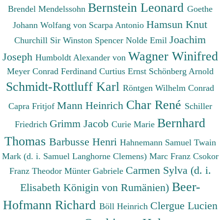
Bernstein Leonard
Brendel Mendelssohn
Goethe
Hamsun Knut
Johann Wolfang von
Scarpa Antonio
Joachim
Churchill Sir Winston Spencer
Nolde Emil
Wagner Winifred
Joseph
Humboldt Alexander von
Meyer Conrad Ferdinand
Curtius Ernst
Schönberg Arnold
Schmidt-Rottluff Karl
Röntgen Wilhelm Conrad
Char René
Mann Heinrich
Capra Fritjof
Schiller
Bernhard
Grimm Jacob
Friedrich
Curie Marie
Thomas
Barbusse Henri
Hahnemann Samuel
Twain
Mark (d. i. Samuel Langhorne Clemens)
Marc Franz
Csokor
Carmen Sylva (d. i.
Franz Theodor
Münter Gabriele
Beer-
Elisabeth Königin von Rumänien)
Hofmann Richard
Clergue Lucien
Böll Heinrich