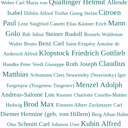
Qualtinger Helmut
Allende
Weber Carl Maria von
Citroen
Isabel
Döblin Alfred
Troller Georg Stefan
Paul
Mann
Lenz Siegfried
Canetti Elias
Kästner Erich
Golo
Steiner Rudolf
Bab Julius
Bonsels Waldemar
Benz Carl
Walter Bruno
Saint-Exupéry Antoine de
Klopstock Friedrich Gottlieb
Andersch Alfred
Claudius
Roth Joseph
Handke Peter
Verdi Giuseppe
Matthias
Schumann Clara
Strawinsky (Stravinsky) Igor
Menzel Adolph
Turgenjew (Turgenew Turgenev)
Andreas-Salomé Lou
Kestner Charlotte
Courths-Mahler
Brod Max
Hedwig
Einstein Albert
Zuckmayer Carl
Diemer Hermine (geb. von Hillern)
Berg Alban
Hahn
Kubin Alfred
Schmitt Carl
Otto
Johnson Uwe