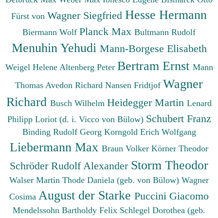
Hesse Hermann
Wagner Siegfried
Fürst von
Planck Max
Biermann Wolf
Bultmann Rudolf
Menuhin Yehudi
Mann-Borgese Elisabeth
Bertram Ernst
Weigel Helene
Altenberg Peter
Mann
Wagner
Thomas
Avedon Richard
Nansen Fridtjof
Richard
Heidegger Martin
Busch Wilhelm
Lenard
Schubert Franz
Philipp
Loriot (d. i. Vicco von Bülow)
Binding Rudolf Georg
Korngold Erich Wolfgang
Liebermann Max
Braun Volker
Körner Theodor
Storm Theodor
Schröder Rudolf Alexander
Walser Martin
Thode Daniela (geb. von Bülow)
Wagner
August der Starke
Puccini Giacomo
Cosima
Mendelssohn Bartholdy Felix
Schlegel Dorothea (geb.