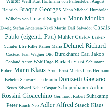
Walter
Weill Kurt
Hoffmann von Fallersleben August
Braque Georges
Heinrich
Mann Michael
Humboldt
Mann Monika
Unseld Siegfried
Wilhelm von
Casals
Zweig Stefan
Andersen-Nexö Martin
Dalì Salvador
Pablo (eigentl. Pau)
Mahler Gustav
Lasker-
Dehmel Richard
Schüler Else
Rilke Rainer Maria
Burckhardt Carl Jakob
Cocteau Jean
Wagner Otto
Barlach Ernst
Copland Aaron
Wolf Hugo
Schumann
Mann Klaus
Robert
Arndt Ernst Moritz
Löns Hermann
Donizetti Gaetano
Beheim-Schwarzbach Martin
Schopenhauer Arthur
Benes Edvard
Neher Caspar
Rossini Gioacchino
Suhrkamp
Gernhardt Robert
Adler Alfred
Peter
Staeck Klaus
Rauch Neo