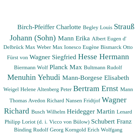
Strauß
Birch-Pfeiffer Charlotte
Begley Louis
Johann (Sohn)
Mann Erika
Albert Eugen d'
Delbrück Max
Weber Max
Ionesco Eugène
Bismarck Otto
Hesse Hermann
Wagner Siegfried
Fürst von
Planck Max
Biermann Wolf
Bultmann Rudolf
Menuhin Yehudi
Mann-Borgese Elisabeth
Bertram Ernst
Weigel Helene
Altenberg Peter
Mann
Wagner
Thomas
Avedon Richard
Nansen Fridtjof
Richard
Heidegger Martin
Busch Wilhelm
Lenard
Schubert Franz
Philipp
Loriot (d. i. Vicco von Bülow)
Binding Rudolf Georg
Korngold Erich Wolfgang