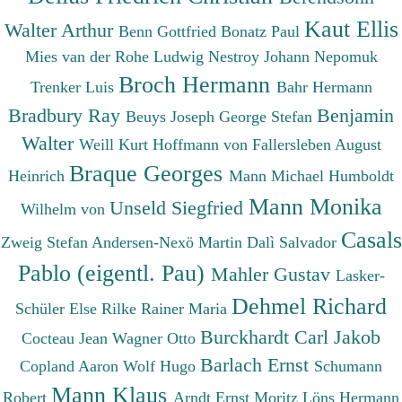
Kaut Ellis
Walter Arthur
Benn Gottfried
Bonatz Paul
Mies van der Rohe Ludwig
Nestroy Johann Nepomuk
Broch Hermann
Trenker Luis
Bahr Hermann
Bradbury Ray
Benjamin
Beuys Joseph
George Stefan
Walter
Weill Kurt
Hoffmann von Fallersleben August
Braque Georges
Heinrich
Mann Michael
Humboldt
Mann Monika
Unseld Siegfried
Wilhelm von
Casals
Zweig Stefan
Andersen-Nexö Martin
Dalì Salvador
Pablo (eigentl. Pau)
Mahler Gustav
Lasker-
Dehmel Richard
Schüler Else
Rilke Rainer Maria
Burckhardt Carl Jakob
Cocteau Jean
Wagner Otto
Barlach Ernst
Copland Aaron
Wolf Hugo
Schumann
Mann Klaus
Robert
Arndt Ernst Moritz
Löns Hermann