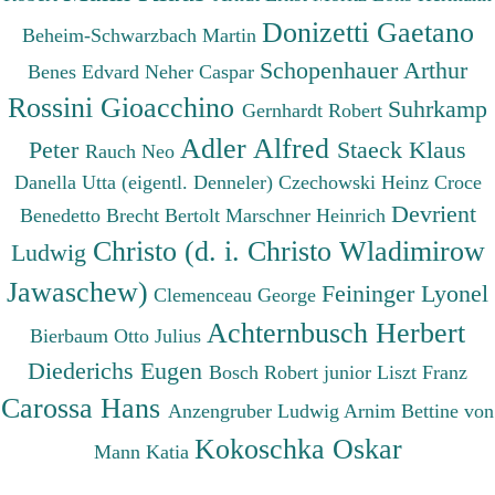
Donizetti Gaetano
Beheim-Schwarzbach Martin
Schopenhauer Arthur
Benes Edvard
Neher Caspar
Rossini Gioacchino
Suhrkamp
Gernhardt Robert
Adler Alfred
Peter
Staeck Klaus
Rauch Neo
Danella Utta (eigentl. Denneler)
Czechowski Heinz
Croce
Devrient
Benedetto
Brecht Bertolt
Marschner Heinrich
Christo (d. i. Christo Wladimirow
Ludwig
Jawaschew)
Feininger Lyonel
Clemenceau George
Achternbusch Herbert
Bierbaum Otto Julius
Diederichs Eugen
Bosch Robert junior
Liszt Franz
Carossa Hans
Anzengruber Ludwig
Arnim Bettine von
Kokoschka Oskar
Mann Katia