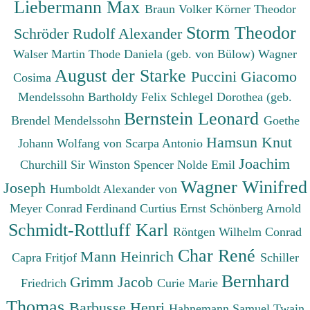
Liebermann Max
Braun Volker
Körner Theodor
Storm Theodor
Schröder Rudolf Alexander
Walser Martin
Thode Daniela (geb. von Bülow)
Wagner
August der Starke
Puccini Giacomo
Cosima
Mendelssohn Bartholdy Felix
Schlegel Dorothea (geb.
Bernstein Leonard
Brendel Mendelssohn
Goethe
Hamsun Knut
Johann Wolfang von
Scarpa Antonio
Joachim
Churchill Sir Winston Spencer
Nolde Emil
Wagner Winifred
Joseph
Humboldt Alexander von
Meyer Conrad Ferdinand
Curtius Ernst
Schönberg Arnold
Schmidt-Rottluff Karl
Röntgen Wilhelm Conrad
Char René
Mann Heinrich
Capra Fritjof
Schiller
Bernhard
Grimm Jacob
Friedrich
Curie Marie
Thomas
Barbusse Henri
Hahnemann Samuel
Twain