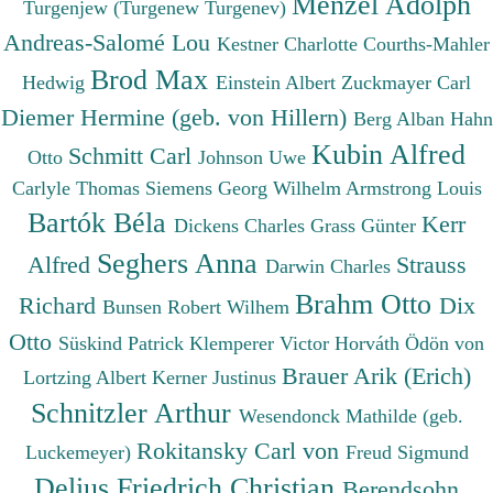
Menzel Adolph
Turgenjew (Turgenew Turgenev)
Andreas-Salomé Lou
Kestner Charlotte
Courths-Mahler
Brod Max
Hedwig
Einstein Albert
Zuckmayer Carl
Diemer Hermine (geb. von Hillern)
Berg Alban
Hahn
Kubin Alfred
Schmitt Carl
Otto
Johnson Uwe
Carlyle Thomas
Siemens Georg Wilhelm
Armstrong Louis
Bartók Béla
Kerr
Dickens Charles
Grass Günter
Seghers Anna
Alfred
Strauss
Darwin Charles
Brahm Otto
Richard
Dix
Bunsen Robert Wilhem
Otto
Süskind Patrick
Klemperer Victor
Horváth Ödön von
Brauer Arik (Erich)
Lortzing Albert
Kerner Justinus
Schnitzler Arthur
Wesendonck Mathilde (geb.
Rokitansky Carl von
Luckemeyer)
Freud Sigmund
Delius Friedrich Christian
Berendsohn