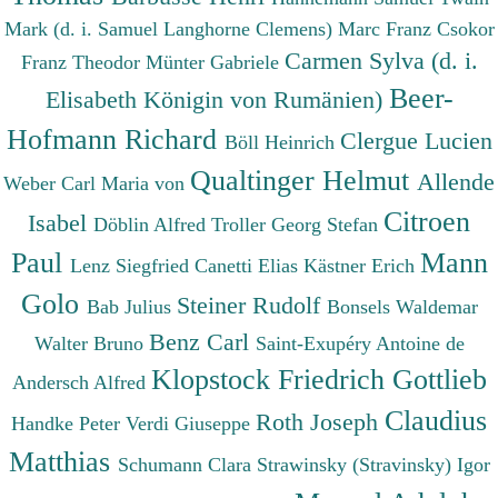
Mark (d. i. Samuel Langhorne Clemens)
Marc Franz
Csokor
Carmen Sylva (d. i.
Franz Theodor
Münter Gabriele
Beer-
Elisabeth Königin von Rumänien)
Hofmann Richard
Clergue Lucien
Böll Heinrich
Qualtinger Helmut
Allende
Weber Carl Maria von
Citroen
Isabel
Döblin Alfred
Troller Georg Stefan
Paul
Mann
Lenz Siegfried
Canetti Elias
Kästner Erich
Golo
Steiner Rudolf
Bab Julius
Bonsels Waldemar
Benz Carl
Walter Bruno
Saint-Exupéry Antoine de
Klopstock Friedrich Gottlieb
Andersch Alfred
Claudius
Roth Joseph
Handke Peter
Verdi Giuseppe
Matthias
Schumann Clara
Strawinsky (Stravinsky) Igor