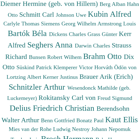
Diemer Hermine (geb. von Hillern)
Berg Alban
Hahn
Kubin Alfred
Schmitt Carl
Otto
Johnson Uwe
Carlyle Thomas
Siemens Georg Wilhelm
Armstrong Louis
Bartók Béla
Kerr
Dickens Charles
Grass Günter
Seghers Anna
Alfred
Strauss
Darwin Charles
Brahm Otto
Richard
Dix
Bunsen Robert Wilhem
Otto
Süskind Patrick
Klemperer Victor
Horváth Ödön von
Brauer Arik (Erich)
Lortzing Albert
Kerner Justinus
Schnitzler Arthur
Wesendonck Mathilde (geb.
Rokitansky Carl von
Luckemeyer)
Freud Sigmund
Delius Friedrich Christian
Berendsohn
Kaut Ellis
Walter Arthur
Benn Gottfried
Bonatz Paul
Mies van der Rohe Ludwig
Nestroy Johann Nepomuk
Broch Hermann