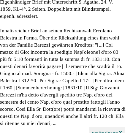
Eigenhändiger Brief mit Unterschrift S. Agatha, 24. V.
1859, Kl.-4°. 2 Seiten. Doppelblatt mit Blindstempel,
eigenh. adressiert.
Inhaltsreicher Brief an seinen Rechtsanwalt Ercolano
Balestra in Parma. Über die Rückzahlung eines ihm wohl
von der Familie Barezzi gewährten Kredites: "[...] Col
mezzo di Gio: incontra la spedigio Nap[oleone] d'oro 83
più fr. 5:10 formanti in tutta la summa di fr. 1831:10. Con
questi denari favorirà pagare | Il semestre che scadrà il 1o.
Giugno al mad: Soragna - fr. 1500:- | Idem alla Sig.ra: Alma
Balestra f 312:50 | Per Sig.ra: Capello f 17:- | Per altra idem
f 1:60 | [Summenberechnung:] 1831:10 | Il Sig: Giovanni
Barezzi m'ha detto d'avergli spedito tre Nap. d'oro del
semestra dei cento Nap. d'oro qual prestito fattogli l'anno
scorso. Cosi Ella Sr. Dott(ore) potrà mandarmi la ricevuta di
questi tre Nap. d'oro, unendovi anche li altri fr. 120 ch' Ella
si ritenne su miei denari, ...
weiterlesen