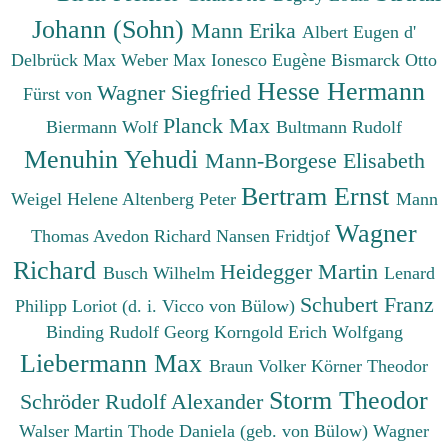
Johann (Sohn)
Mann Erika
Albert Eugen d'
Delbrück Max
Weber Max
Ionesco Eugène
Bismarck Otto
Hesse Hermann
Wagner Siegfried
Fürst von
Planck Max
Biermann Wolf
Bultmann Rudolf
Menuhin Yehudi
Mann-Borgese Elisabeth
Bertram Ernst
Weigel Helene
Altenberg Peter
Mann
Wagner
Thomas
Avedon Richard
Nansen Fridtjof
Richard
Heidegger Martin
Busch Wilhelm
Lenard
Schubert Franz
Philipp
Loriot (d. i. Vicco von Bülow)
Binding Rudolf Georg
Korngold Erich Wolfgang
Liebermann Max
Braun Volker
Körner Theodor
Storm Theodor
Schröder Rudolf Alexander
Walser Martin
Thode Daniela (geb. von Bülow)
Wagner