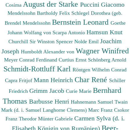
August der Starke
Puccini Giacomo
Cosima
Mendelssohn Bartholdy Felix
Schlegel Dorothea (geb.
Bernstein Leonard
Brendel Mendelssohn
Goethe
Hamsun Knut
Johann Wolfang von
Scarpa Antonio
Joachim
Churchill Sir Winston Spencer
Nolde Emil
Wagner Winifred
Joseph
Humboldt Alexander von
Meyer Conrad Ferdinand
Curtius Ernst
Schönberg Arnold
Schmidt-Rottluff Karl
Röntgen Wilhelm Conrad
Char René
Mann Heinrich
Capra Fritjof
Schiller
Bernhard
Grimm Jacob
Friedrich
Curie Marie
Thomas
Barbusse Henri
Hahnemann Samuel
Twain
Mark (d. i. Samuel Langhorne Clemens)
Marc Franz
Csokor
Carmen Sylva (d. i.
Franz Theodor
Münter Gabriele
Beer-
Elisabeth Königin von Rumänien)