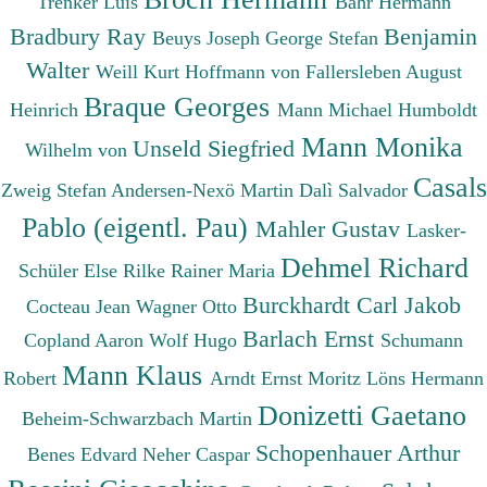
Trenker Luis
Bahr Hermann
Bradbury Ray
Benjamin
Beuys Joseph
George Stefan
Walter
Weill Kurt
Hoffmann von Fallersleben August
Braque Georges
Heinrich
Mann Michael
Humboldt
Mann Monika
Unseld Siegfried
Wilhelm von
Casals
Zweig Stefan
Andersen-Nexö Martin
Dalì Salvador
Pablo (eigentl. Pau)
Mahler Gustav
Lasker-
Dehmel Richard
Schüler Else
Rilke Rainer Maria
Burckhardt Carl Jakob
Cocteau Jean
Wagner Otto
Barlach Ernst
Copland Aaron
Wolf Hugo
Schumann
Mann Klaus
Robert
Arndt Ernst Moritz
Löns Hermann
Donizetti Gaetano
Beheim-Schwarzbach Martin
Schopenhauer Arthur
Benes Edvard
Neher Caspar