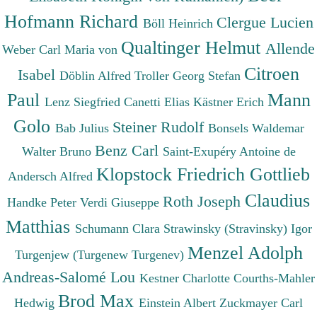
Hofmann Richard
Clergue Lucien
Böll Heinrich
Qualtinger Helmut
Allende
Weber Carl Maria von
Citroen
Isabel
Döblin Alfred
Troller Georg Stefan
Paul
Mann
Lenz Siegfried
Canetti Elias
Kästner Erich
Golo
Steiner Rudolf
Bab Julius
Bonsels Waldemar
Benz Carl
Walter Bruno
Saint-Exupéry Antoine de
Klopstock Friedrich Gottlieb
Andersch Alfred
Claudius
Roth Joseph
Handke Peter
Verdi Giuseppe
Matthias
Schumann Clara
Strawinsky (Stravinsky) Igor
Menzel Adolph
Turgenjew (Turgenew Turgenev)
Andreas-Salomé Lou
Kestner Charlotte
Courths-Mahler
Brod Max
Hedwig
Einstein Albert
Zuckmayer Carl