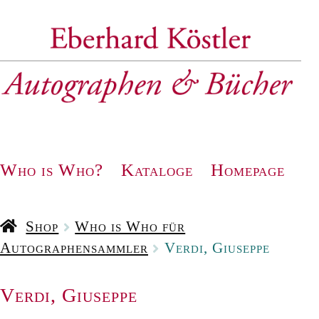
Zur
Zum
Navigation
Inhalt
springen
springen
Who is Who?
Kataloge
Homepage
Shop
Who is Who für
Autographensammler
Verdi, Giuseppe
Verdi, Giuseppe