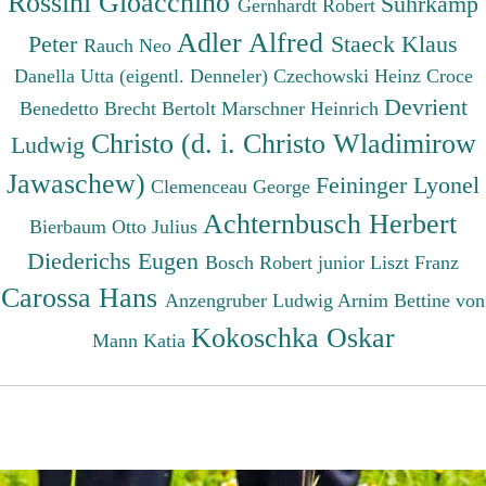
Rossini Gioacchino
Suhrkamp
Gernhardt Robert
Adler Alfred
Peter
Staeck Klaus
Rauch Neo
Danella Utta (eigentl. Denneler)
Czechowski Heinz
Croce
Devrient
Benedetto
Brecht Bertolt
Marschner Heinrich
Christo (d. i. Christo Wladimirow
Ludwig
Jawaschew)
Feininger Lyonel
Clemenceau George
Achternbusch Herbert
Bierbaum Otto Julius
Diederichs Eugen
Bosch Robert junior
Liszt Franz
Carossa Hans
Anzengruber Ludwig
Arnim Bettine von
Kokoschka Oskar
Mann Katia