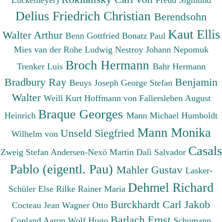
Delius Friedrich Christian
Berendsohn
Kaut Ellis
Walter Arthur
Benn Gottfried
Bonatz Paul
Mies van der Rohe Ludwig
Nestroy Johann Nepomuk
Broch Hermann
Trenker Luis
Bahr Hermann
Bradbury Ray
Benjamin
Beuys Joseph
George Stefan
Walter
Weill Kurt
Hoffmann von Fallersleben August
Braque Georges
Heinrich
Mann Michael
Humboldt
Mann Monika
Unseld Siegfried
Wilhelm von
Casals
Zweig Stefan
Andersen-Nexö Martin
Dalì Salvador
Pablo (eigentl. Pau)
Mahler Gustav
Lasker-
Dehmel Richard
Schüler Else
Rilke Rainer Maria
Burckhardt Carl Jakob
Cocteau Jean
Wagner Otto
Barlach Ernst
Copland Aaron
Wolf Hugo
Schumann