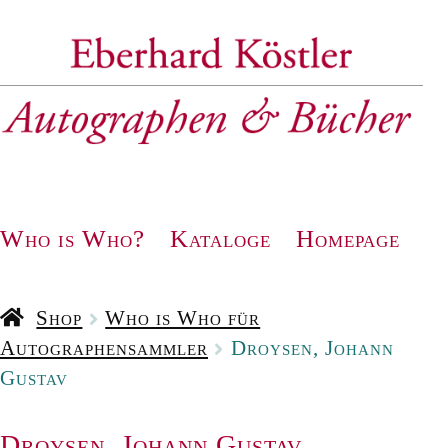
Zur
Zum
Navigation
Inhalt
springen
springen
Who is Who?
Kataloge
Homepage
Shop
Who is Who für
Autographensammler
Droysen, Johann
Gustav
Droysen, Johann Gustav