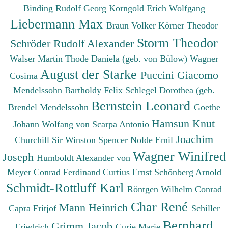
Binding Rudolf Georg
Korngold Erich Wolfgang
Liebermann Max
Braun Volker
Körner Theodor
Storm Theodor
Schröder Rudolf Alexander
Walser Martin
Thode Daniela (geb. von Bülow)
Wagner
August der Starke
Puccini Giacomo
Cosima
Mendelssohn Bartholdy Felix
Schlegel Dorothea (geb.
Bernstein Leonard
Brendel Mendelssohn
Goethe
Hamsun Knut
Johann Wolfang von
Scarpa Antonio
Joachim
Churchill Sir Winston Spencer
Nolde Emil
Wagner Winifred
Joseph
Humboldt Alexander von
Meyer Conrad Ferdinand
Curtius Ernst
Schönberg Arnold
Schmidt-Rottluff Karl
Röntgen Wilhelm Conrad
Char René
Mann Heinrich
Capra Fritjof
Schiller
Bernhard
Grimm Jacob
Friedrich
Curie Marie