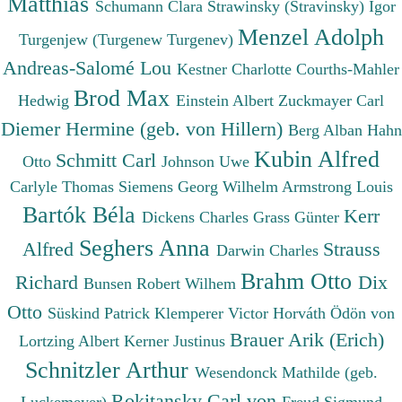
Matthias
Schumann Clara
Strawinsky (Stravinsky) Igor
Menzel Adolph
Turgenjew (Turgenew Turgenev)
Andreas-Salomé Lou
Kestner Charlotte
Courths-Mahler
Brod Max
Hedwig
Einstein Albert
Zuckmayer Carl
Diemer Hermine (geb. von Hillern)
Berg Alban
Hahn
Kubin Alfred
Schmitt Carl
Otto
Johnson Uwe
Carlyle Thomas
Siemens Georg Wilhelm
Armstrong Louis
Bartók Béla
Kerr
Dickens Charles
Grass Günter
Seghers Anna
Alfred
Strauss
Darwin Charles
Brahm Otto
Richard
Dix
Bunsen Robert Wilhem
Otto
Süskind Patrick
Klemperer Victor
Horváth Ödön von
Brauer Arik (Erich)
Lortzing Albert
Kerner Justinus
Schnitzler Arthur
Wesendonck Mathilde (geb.
Rokitansky Carl von
Luckemeyer)
Freud Sigmund