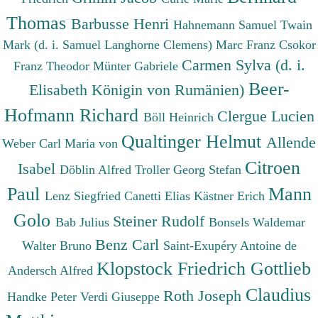
Thomas
Barbusse Henri
Hahnemann Samuel
Twain
Mark (d. i. Samuel Langhorne Clemens)
Marc Franz
Csokor
Carmen Sylva (d. i.
Franz Theodor
Münter Gabriele
Beer-
Elisabeth Königin von Rumänien)
Hofmann Richard
Clergue Lucien
Böll Heinrich
Qualtinger Helmut
Allende
Weber Carl Maria von
Citroen
Isabel
Döblin Alfred
Troller Georg Stefan
Paul
Mann
Lenz Siegfried
Canetti Elias
Kästner Erich
Golo
Steiner Rudolf
Bab Julius
Bonsels Waldemar
Benz Carl
Walter Bruno
Saint-Exupéry Antoine de
Klopstock Friedrich Gottlieb
Andersch Alfred
Claudius
Roth Joseph
Handke Peter
Verdi Giuseppe