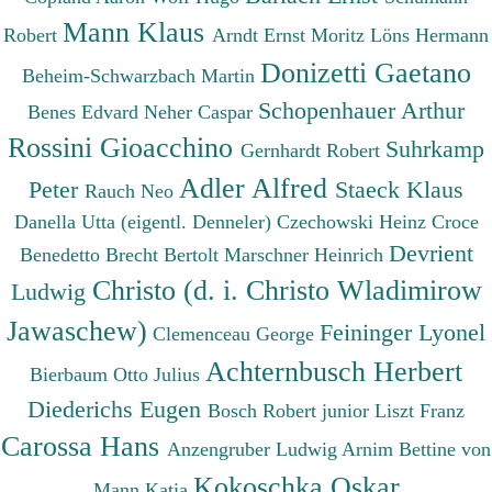
Mann Klaus
Robert
Arndt Ernst Moritz
Löns Hermann
Donizetti Gaetano
Beheim-Schwarzbach Martin
Schopenhauer Arthur
Benes Edvard
Neher Caspar
Rossini Gioacchino
Suhrkamp
Gernhardt Robert
Adler Alfred
Peter
Staeck Klaus
Rauch Neo
Danella Utta (eigentl. Denneler)
Czechowski Heinz
Croce
Devrient
Benedetto
Brecht Bertolt
Marschner Heinrich
Christo (d. i. Christo Wladimirow
Ludwig
Jawaschew)
Feininger Lyonel
Clemenceau George
Achternbusch Herbert
Bierbaum Otto Julius
Diederichs Eugen
Bosch Robert junior
Liszt Franz
Carossa Hans
Anzengruber Ludwig
Arnim Bettine von
Kokoschka Oskar
Mann Katia