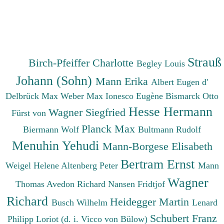
Strauß
Birch-Pfeiffer Charlotte
Begley Louis
Johann (Sohn)
Mann Erika
Albert Eugen d'
Delbrück Max
Weber Max
Ionesco Eugène
Bismarck Otto
Hesse Hermann
Wagner Siegfried
Fürst von
Planck Max
Biermann Wolf
Bultmann Rudolf
Menuhin Yehudi
Mann-Borgese Elisabeth
Bertram Ernst
Weigel Helene
Altenberg Peter
Mann
Wagner
Thomas
Avedon Richard
Nansen Fridtjof
Richard
Heidegger Martin
Busch Wilhelm
Lenard
Schubert Franz
Philipp
Loriot (d. i. Vicco von Bülow)