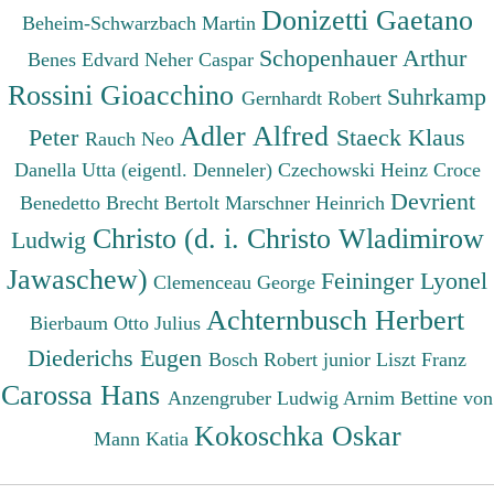
Donizetti Gaetano
Beheim-Schwarzbach Martin
Schopenhauer Arthur
Benes Edvard
Neher Caspar
Rossini Gioacchino
Suhrkamp
Gernhardt Robert
Adler Alfred
Peter
Staeck Klaus
Rauch Neo
Danella Utta (eigentl. Denneler)
Czechowski Heinz
Croce
Devrient
Benedetto
Brecht Bertolt
Marschner Heinrich
Christo (d. i. Christo Wladimirow
Ludwig
Jawaschew)
Feininger Lyonel
Clemenceau George
Achternbusch Herbert
Bierbaum Otto Julius
Diederichs Eugen
Bosch Robert junior
Liszt Franz
Carossa Hans
Anzengruber Ludwig
Arnim Bettine von
Kokoschka Oskar
Mann Katia