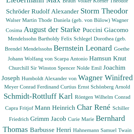
Braun Volker
Körner Theodor
Storm Theodor
Schröder Rudolf Alexander
Walser Martin
Thode Daniela (geb. von Bülow)
Wagner
August der Starke
Puccini Giacomo
Cosima
Mendelssohn Bartholdy Felix
Schlegel Dorothea (geb.
Bernstein Leonard
Brendel Mendelssohn
Goethe
Hamsun Knut
Johann Wolfang von
Scarpa Antonio
Joachim
Churchill Sir Winston Spencer
Nolde Emil
Wagner Winifred
Joseph
Humboldt Alexander von
Meyer Conrad Ferdinand
Curtius Ernst
Schönberg Arnold
Schmidt-Rottluff Karl
Röntgen Wilhelm Conrad
Char René
Mann Heinrich
Capra Fritjof
Schiller
Bernhard
Grimm Jacob
Friedrich
Curie Marie
Thomas
Barbusse Henri
Hahnemann Samuel
Twain