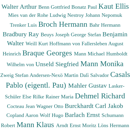
Kaut Ellis
Walter Arthur
Benn Gottfried
Bonatz Paul
Mies van der Rohe Ludwig
Nestroy Johann Nepomuk
Broch Hermann
Trenker Luis
Bahr Hermann
Bradbury Ray
Benjamin
Beuys Joseph
George Stefan
Walter
Weill Kurt
Hoffmann von Fallersleben August
Braque Georges
Heinrich
Mann Michael
Humboldt
Mann Monika
Unseld Siegfried
Wilhelm von
Casals
Zweig Stefan
Andersen-Nexö Martin
Dalì Salvador
Pablo (eigentl. Pau)
Mahler Gustav
Lasker-
Dehmel Richard
Schüler Else
Rilke Rainer Maria
Burckhardt Carl Jakob
Cocteau Jean
Wagner Otto
Barlach Ernst
Copland Aaron
Wolf Hugo
Schumann
Mann Klaus
Robert
Arndt Ernst Moritz
Löns Hermann