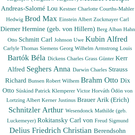
Andreas-Salomé Lou
Kestner Charlotte
Courths-Mahler
Brod Max
Hedwig
Einstein Albert
Zuckmayer Carl
Diemer Hermine (geb. von Hillern)
Berg Alban
Hahn
Kubin Alfred
Schmitt Carl
Otto
Johnson Uwe
Carlyle Thomas
Siemens Georg Wilhelm
Armstrong Louis
Bartók Béla
Kerr
Dickens Charles
Grass Günter
Seghers Anna
Alfred
Strauss
Darwin Charles
Brahm Otto
Richard
Dix
Bunsen Robert Wilhem
Otto
Süskind Patrick
Klemperer Victor
Horváth Ödön von
Brauer Arik (Erich)
Lortzing Albert
Kerner Justinus
Schnitzler Arthur
Wesendonck Mathilde (geb.
Rokitansky Carl von
Luckemeyer)
Freud Sigmund
Delius Friedrich Christian
Berendsohn