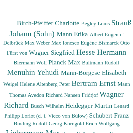
Strauß
Birch-Pfeiffer Charlotte
Begley Louis
Johann (Sohn)
Mann Erika
Albert Eugen d'
Delbrück Max
Weber Max
Ionesco Eugène
Bismarck Otto
Hesse Hermann
Wagner Siegfried
Fürst von
Planck Max
Biermann Wolf
Bultmann Rudolf
Menuhin Yehudi
Mann-Borgese Elisabeth
Bertram Ernst
Weigel Helene
Altenberg Peter
Mann
Wagner
Thomas
Avedon Richard
Nansen Fridtjof
Richard
Heidegger Martin
Busch Wilhelm
Lenard
Schubert Franz
Philipp
Loriot (d. i. Vicco von Bülow)
Binding Rudolf Georg
Korngold Erich Wolfgang
Liebermann Max