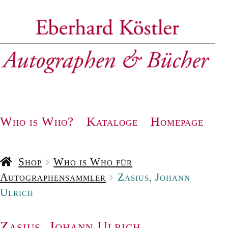
Zur
Zum
Navigation
Inhalt
springen
springen
Who is Who?
Kataloge
Homepage
Shop
Who is Who für
Autographensammler
Zasius, Johann
Ulrich
Zasius, Johann Ulrich