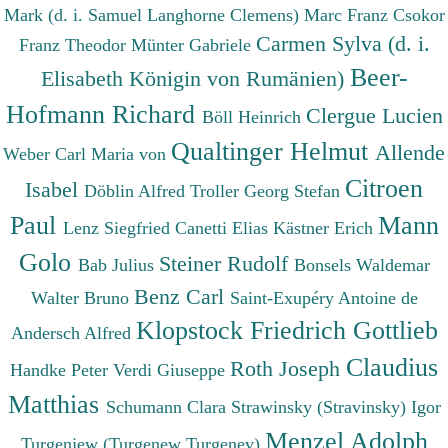
Mark (d. i. Samuel Langhorne Clemens)
Marc Franz
Csokor
Carmen Sylva (d. i.
Franz Theodor
Münter Gabriele
Beer-
Elisabeth Königin von Rumänien)
Hofmann Richard
Clergue Lucien
Böll Heinrich
Qualtinger Helmut
Allende
Weber Carl Maria von
Citroen
Isabel
Döblin Alfred
Troller Georg Stefan
Paul
Mann
Lenz Siegfried
Canetti Elias
Kästner Erich
Golo
Steiner Rudolf
Bab Julius
Bonsels Waldemar
Benz Carl
Walter Bruno
Saint-Exupéry Antoine de
Klopstock Friedrich Gottlieb
Andersch Alfred
Claudius
Roth Joseph
Handke Peter
Verdi Giuseppe
Matthias
Schumann Clara
Strawinsky (Stravinsky) Igor
Menzel Adolph
Turgenjew (Turgenew Turgenev)