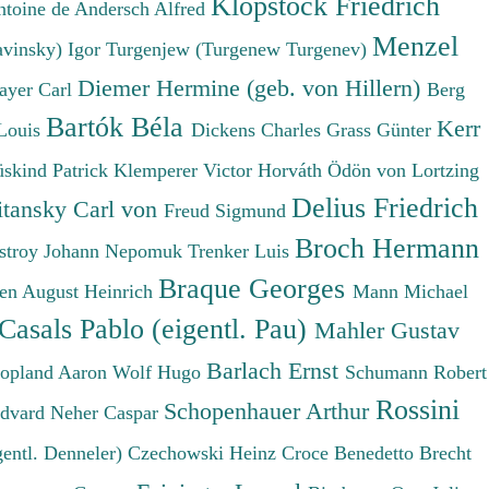
Klopstock Friedrich
ntoine de
Andersch Alfred
Menzel
avinsky) Igor
Turgenjew (Turgenew Turgenev)
Diemer Hermine (geb. von Hillern)
ayer Carl
Berg
Bartók Béla
Kerr
Louis
Dickens Charles
Grass Günter
üskind Patrick
Klemperer Victor
Horváth Ödön von
Lortzing
Delius Friedrich
tansky Carl von
Freud Sigmund
Broch Hermann
stroy Johann Nepomuk
Trenker Luis
Braque Georges
en August Heinrich
Mann Michael
Casals Pablo (eigentl. Pau)
Mahler Gustav
Barlach Ernst
opland Aaron
Wolf Hugo
Schumann Robert
Rossini
Schopenhauer Arthur
Edvard
Neher Caspar
gentl. Denneler)
Czechowski Heinz
Croce Benedetto
Brecht