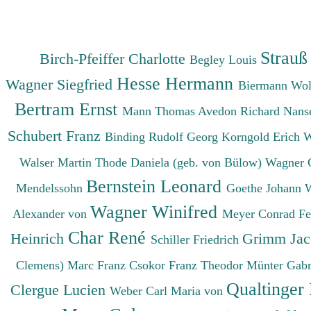
Strauß
Birch-Pfeiffer Charlotte
Begley Louis
Hesse Hermann
Wagner Siegfried
Biermann Wo
Bertram Ernst
Mann Thomas
Avedon Richard
Nanse
Schubert Franz
Binding Rudolf Georg
Korngold Erich 
Walser Martin
Thode Daniela (geb. von Bülow)
Wagner 
Bernstein Leonard
Mendelssohn
Goethe Johann 
Wagner Winifred
Alexander von
Meyer Conrad F
Char René
Heinrich
Grimm Ja
Schiller Friedrich
Clemens)
Marc Franz
Csokor Franz Theodor
Münter Gabr
Qualtinger
Clergue Lucien
Weber Carl Maria von