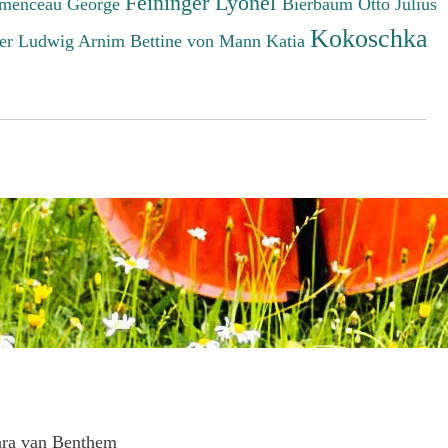
Feininger Lyonel
menceau George
Bierbaum Otto Julius
Kokoschka
er Ludwig
Arnim Bettine von
Mann Katia
ara van Benthem