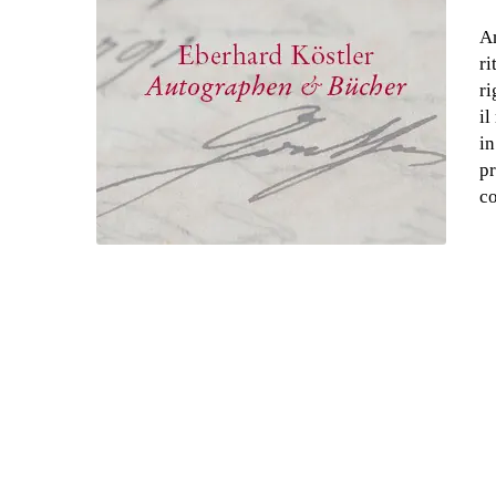
An
ri
ri
il
in
pr
co