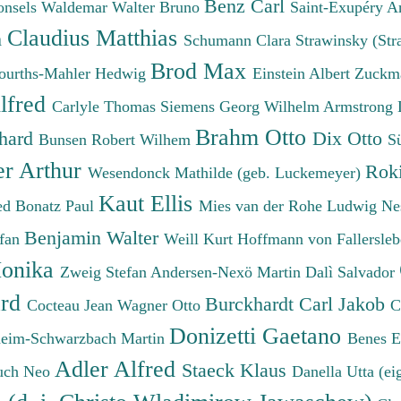
Benz Carl
onsels Waldemar
Walter Bruno
Saint-Exupéry A
Claudius Matthias
h
Schumann Clara
Strawinsky (Str
Brod Max
ourths-Mahler Hedwig
Einstein Albert
Zuckm
lfred
Carlyle Thomas
Siemens Georg Wilhelm
Armstrong 
Brahm Otto
chard
Dix Otto
Bunsen Robert Wilhem
S
er Arthur
Roki
Wesendonck Mathilde (geb. Luckemeyer)
Kaut Ellis
ied
Bonatz Paul
Mies van der Rohe Ludwig
Ne
Benjamin Walter
efan
Weill Kurt
Hoffmann von Fallersleb
onika
Zweig Stefan
Andersen-Nexö Martin
Dalì Salvador
ard
Burckhardt Carl Jakob
Cocteau Jean
Wagner Otto
C
Donizetti Gaetano
eim-Schwarzbach Martin
Benes 
Adler Alfred
Staeck Klaus
uch Neo
Danella Utta (ei