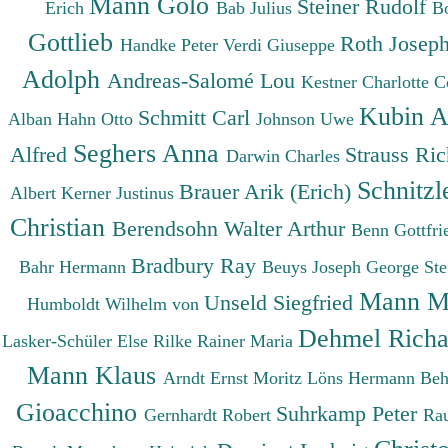
Mann Golo
Steiner Rudolf
Erich
Bab Julius
B
Gottlieb
Roth Josep
Handke Peter
Verdi Giuseppe
Adolph
Andreas-Salomé Lou
Kestner Charlotte
C
Kubin A
Schmitt Carl
Alban
Hahn Otto
Johnson Uwe
Seghers Anna
Alfred
Strauss Ri
Darwin Charles
Schnitzl
Brauer Arik (Erich)
Albert
Kerner Justinus
Christian
Berendsohn Walter Arthur
Benn Gottfr
Bradbury Ray
Bahr Hermann
Beuys Joseph
George St
Mann M
Unseld Siegfried
Humboldt Wilhelm von
Dehmel Rich
Lasker-Schüler Else
Rilke Rainer Maria
Mann Klaus
Arndt Ernst Moritz
Löns Hermann
Beh
Gioacchino
Suhrkamp Peter
Gernhardt Robert
Ra