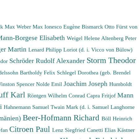
ck Max
Weber Max
Ionesco Eugène
Bismarck Otto Fürst von
ann-Borgese Elisabeth
Weigel Helene
Altenberg Peter
er Martin
Lenard Philipp
Loriot (d. i. Vicco von Bülow)
Storm Theodor
Schröder Rudolf Alexander
odor
elssohn Bartholdy Felix
Schlegel Dorothea (geb. Brendel
Joachim Joseph
Winston Spencer
Nolde Emil
Humboldt
uff Karl
Mann
Röntgen Wilhelm Conrad
Capra Fritjof
ri
Hahnemann Samuel
Twain Mark (d. i. Samuel Langhorne
Beer-Hofmann Richard
umänien)
Böll Heinrich
Citroen Paul
efan
Lenz Siegfried
Canetti Elias
Kästner