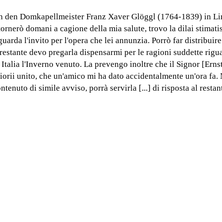
 den Domkapellmeister Franz Xaver Glöggl (1764-1839) in Linz
tornerò domani a cagione della mia salute, trovo la dilai stimati
guarda l'invito per l'opera che lei annunzia. Porrò far distribui
 restante devo pregarla dispensarmi per le ragioni suddette rigu
 Italia l'Inverno venuto. La prevengo inoltre che il Signor [Ern
iorii unito, che un'amico mi ha dato accidentalmente un'ora fa. 
ntenuto di simile avviso, porrà servirla [...] di risposta al restante