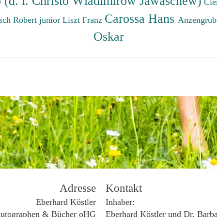
o (d. i. Christo Wladimirow Jawaschew)
Cle
Carossa Hans
sch Robert junior
Liszt Franz
Anzengrub
Oskar
Adresse
Kontakt
Eberhard Köstler
Inhaber:
utographen & Bücher oHG
Eberhard Köstler und Dr. Barb