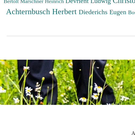
Christ
Devrient Ludwig
Bertolt
Marschner Heinrich
Achternbusch Herbert
Diederichs Eugen
Bo
A