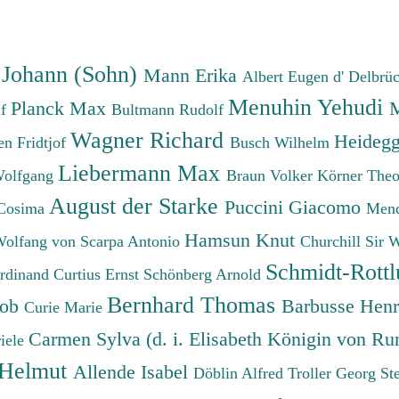
 Johann (Sohn)
Mann Erika
Albert Eugen d'
Delbrü
Menuhin Yehudi
Planck Max
M
lf
Bultmann Rudolf
Wagner Richard
Heidegg
n Fridtjof
Busch Wilhelm
Liebermann Max
Wolfgang
Braun Volker
Körner The
August der Starke
Puccini Giacomo
Cosima
Mend
Hamsun Knut
Wolfang von
Scarpa Antonio
Churchill Sir 
Schmidt-Rottl
erdinand
Curtius Ernst
Schönberg Arnold
Bernhard Thomas
cob
Barbusse Hen
Curie Marie
Carmen Sylva (d. i. Elisabeth Königin von R
iele
 Helmut
Allende Isabel
Döblin Alfred
Troller Georg St