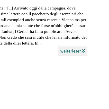
: "[...] Arrivàto oggi dalla campagna, dove
ssima lettera con il pacchetto degli esemplari che
re tali esemplari anche senza essere a Vienna ma per
ardana la mia salute che forse m'obbligherà passar
st Ludwig] Gerber ha fatto pubblicare l'Avviso
Non credo che sarà inutile che lei sia informato del
 della dilei lettera. In ...
weiterlesen