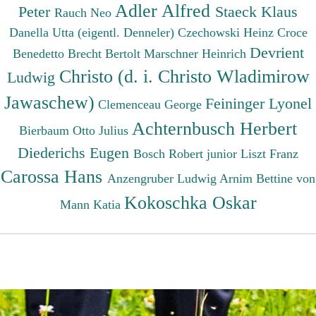
Adler Alfred
Peter
Staeck Klaus
Rauch Neo
Danella Utta (eigentl. Denneler)
Czechowski Heinz
Croce
Devrient
Benedetto
Brecht Bertolt
Marschner Heinrich
Christo (d. i. Christo Wladimirow
Ludwig
Jawaschew)
Feininger Lyonel
Clemenceau George
Achternbusch Herbert
Bierbaum Otto Julius
Diederichs Eugen
Bosch Robert junior
Liszt Franz
Carossa Hans
Anzengruber Ludwig
Arnim Bettine von
Kokoschka Oskar
Mann Katia