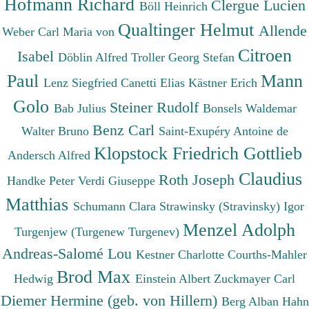
Hofmann Richard
Clergue Lucien
Böll Heinrich
Qualtinger Helmut
Allende
Weber Carl Maria von
Citroen
Isabel
Döblin Alfred
Troller Georg Stefan
Paul
Mann
Lenz Siegfried
Canetti Elias
Kästner Erich
Golo
Steiner Rudolf
Bab Julius
Bonsels Waldemar
Benz Carl
Walter Bruno
Saint-Exupéry Antoine de
Klopstock Friedrich Gottlieb
Andersch Alfred
Claudius
Roth Joseph
Handke Peter
Verdi Giuseppe
Matthias
Schumann Clara
Strawinsky (Stravinsky) Igor
Menzel Adolph
Turgenjew (Turgenew Turgenev)
Andreas-Salomé Lou
Kestner Charlotte
Courths-Mahler
Brod Max
Hedwig
Einstein Albert
Zuckmayer Carl
Diemer Hermine (geb. von Hillern)
Berg Alban
Hahn