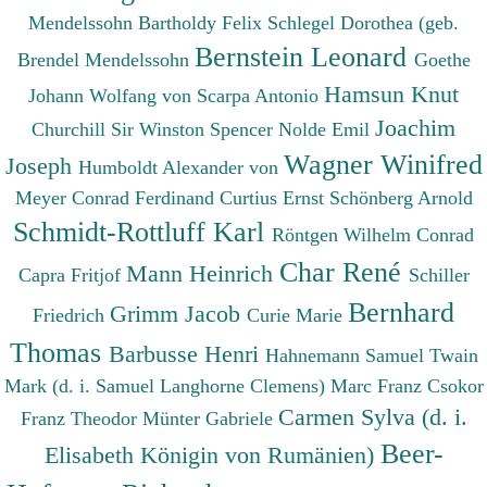
Mendelssohn Bartholdy Felix
Schlegel Dorothea (geb.
Bernstein Leonard
Brendel Mendelssohn
Goethe
Hamsun Knut
Johann Wolfang von
Scarpa Antonio
Joachim
Churchill Sir Winston Spencer
Nolde Emil
Wagner Winifred
Joseph
Humboldt Alexander von
Meyer Conrad Ferdinand
Curtius Ernst
Schönberg Arnold
Schmidt-Rottluff Karl
Röntgen Wilhelm Conrad
Char René
Mann Heinrich
Capra Fritjof
Schiller
Bernhard
Grimm Jacob
Friedrich
Curie Marie
Thomas
Barbusse Henri
Hahnemann Samuel
Twain
Mark (d. i. Samuel Langhorne Clemens)
Marc Franz
Csokor
Carmen Sylva (d. i.
Franz Theodor
Münter Gabriele
Beer-
Elisabeth Königin von Rumänien)