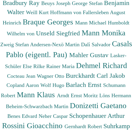
Bradbury Ray
Benjamin
Beuys Joseph
George Stefan
Walter
Weill Kurt
Hoffmann von Fallersleben August
Braque Georges
Heinrich
Mann Michael
Humboldt
Mann Monika
Unseld Siegfried
Wilhelm von
Casals
Zweig Stefan
Andersen-Nexö Martin
Dalì Salvador
Pablo (eigentl. Pau)
Mahler Gustav
Lasker-
Dehmel Richard
Schüler Else
Rilke Rainer Maria
Burckhardt Carl Jakob
Cocteau Jean
Wagner Otto
Barlach Ernst
Copland Aaron
Wolf Hugo
Schumann
Mann Klaus
Robert
Arndt Ernst Moritz
Löns Hermann
Donizetti Gaetano
Beheim-Schwarzbach Martin
Schopenhauer Arthur
Benes Edvard
Neher Caspar
Rossini Gioacchino
Suhrkamp
Gernhardt Robert