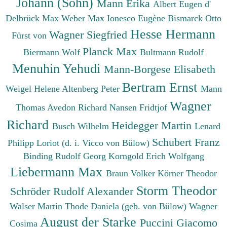
Johann (Sohn)
Mann Erika
Albert Eugen d'
Delbrück Max
Weber Max
Ionesco Eugène
Bismarck Otto
Hesse Hermann
Wagner Siegfried
Fürst von
Planck Max
Biermann Wolf
Bultmann Rudolf
Menuhin Yehudi
Mann-Borgese Elisabeth
Bertram Ernst
Weigel Helene
Altenberg Peter
Mann
Wagner
Thomas
Avedon Richard
Nansen Fridtjof
Richard
Heidegger Martin
Busch Wilhelm
Lenard
Schubert Franz
Philipp
Loriot (d. i. Vicco von Bülow)
Binding Rudolf Georg
Korngold Erich Wolfgang
Liebermann Max
Braun Volker
Körner Theodor
Storm Theodor
Schröder Rudolf Alexander
Walser Martin
Thode Daniela (geb. von Bülow)
Wagner
August der Starke
Puccini Giacomo
Cosima