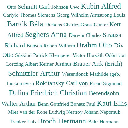
Kubin Alfred
Schmitt Carl
Otto
Johnson Uwe
Carlyle Thomas
Siemens Georg Wilhelm
Armstrong Louis
Bartók Béla
Kerr
Dickens Charles
Grass Günter
Seghers Anna
Alfred
Strauss
Darwin Charles
Brahm Otto
Richard
Dix
Bunsen Robert Wilhem
Otto
Süskind Patrick
Klemperer Victor
Horváth Ödön von
Brauer Arik (Erich)
Lortzing Albert
Kerner Justinus
Schnitzler Arthur
Wesendonck Mathilde (geb.
Rokitansky Carl von
Luckemeyer)
Freud Sigmund
Delius Friedrich Christian
Berendsohn
Kaut Ellis
Walter Arthur
Benn Gottfried
Bonatz Paul
Mies van der Rohe Ludwig
Nestroy Johann Nepomuk
Broch Hermann
Trenker Luis
Bahr Hermann