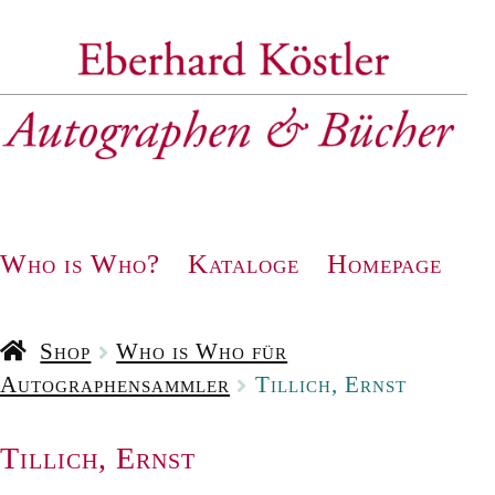
Zur
Zum
Navigation
Inhalt
springen
springen
Who is Who?
Kataloge
Homepage
Shop
Who is Who für
Autographensammler
Tillich, Ernst
Tillich, Ernst