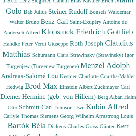
Lenz Siegfried
Canetti Elias
Kästner Erich
Golo
Steiner Rudolf
Bab Julius
Bonsels Waldemar
Benz Carl
Walter Bruno
Saint-Exupéry Antoine de
Klopstock Friedrich Gottlieb
Andersch Alfred
Claudius
Roth Joseph
Handke Peter
Verdi Giuseppe
Matthias
Schumann Clara
Strawinsky (Stravinsky) Igor
Menzel Adolph
Turgenjew (Turgenew Turgenev)
Andreas-Salomé Lou
Kestner Charlotte
Courths-Mahler
Brod Max
Hedwig
Einstein Albert
Zuckmayer Carl
Diemer Hermine (geb. von Hillern)
Berg Alban
Hahn
Kubin Alfred
Schmitt Carl
Otto
Johnson Uwe
Carlyle Thomas
Siemens Georg Wilhelm
Armstrong Louis
Bartók Béla
Kerr
Dickens Charles
Grass Günter