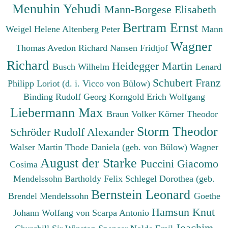
Menuhin Yehudi
Mann-Borgese Elisabeth
Bertram Ernst
Weigel Helene
Altenberg Peter
Mann
Wagner
Thomas
Avedon Richard
Nansen Fridtjof
Richard
Heidegger Martin
Busch Wilhelm
Lenard
Schubert Franz
Philipp
Loriot (d. i. Vicco von Bülow)
Binding Rudolf Georg
Korngold Erich Wolfgang
Liebermann Max
Braun Volker
Körner Theodor
Storm Theodor
Schröder Rudolf Alexander
Walser Martin
Thode Daniela (geb. von Bülow)
Wagner
August der Starke
Puccini Giacomo
Cosima
Mendelssohn Bartholdy Felix
Schlegel Dorothea (geb.
Bernstein Leonard
Brendel Mendelssohn
Goethe
Hamsun Knut
Johann Wolfang von
Scarpa Antonio
Joachim