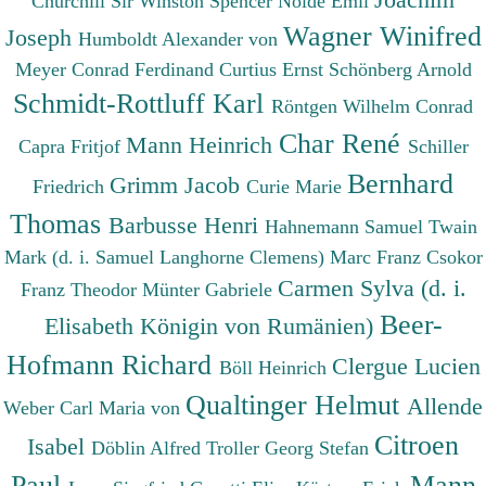
Churchill Sir Winston Spencer
Nolde Emil
Wagner Winifred
Joseph
Humboldt Alexander von
Meyer Conrad Ferdinand
Curtius Ernst
Schönberg Arnold
Schmidt-Rottluff Karl
Röntgen Wilhelm Conrad
Char René
Mann Heinrich
Capra Fritjof
Schiller
Bernhard
Grimm Jacob
Friedrich
Curie Marie
Thomas
Barbusse Henri
Hahnemann Samuel
Twain
Mark (d. i. Samuel Langhorne Clemens)
Marc Franz
Csokor
Carmen Sylva (d. i.
Franz Theodor
Münter Gabriele
Beer-
Elisabeth Königin von Rumänien)
Hofmann Richard
Clergue Lucien
Böll Heinrich
Qualtinger Helmut
Allende
Weber Carl Maria von
Citroen
Isabel
Döblin Alfred
Troller Georg Stefan
Paul
Mann