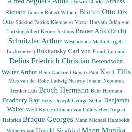
Seghers Anna
Alfred
Strauss
Darwin Charles
Brahm Otto
Richard
Dix
Bunsen Robert Wilhem
Otto
Süskind Patrick
Klemperer Victor
Horváth Ödön von
Brauer Arik (Erich)
Lortzing Albert
Kerner Justinus
Schnitzler Arthur
Wesendonck Mathilde (geb.
Rokitansky Carl von
Luckemeyer)
Freud Sigmund
Delius Friedrich Christian
Berendsohn
Kaut Ellis
Walter Arthur
Benn Gottfried
Bonatz Paul
Mies van der Rohe Ludwig
Nestroy Johann Nepomuk
Broch Hermann
Trenker Luis
Bahr Hermann
Bradbury Ray
Benjamin
Beuys Joseph
George Stefan
Walter
Weill Kurt
Hoffmann von Fallersleben August
Braque Georges
Heinrich
Mann Michael
Humboldt
Mann Monika
Unseld Siegfried
Wilhelm von