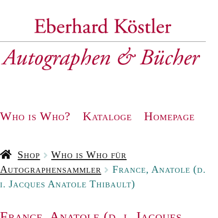
Zur
Zum
Navigation
Inhalt
springen
springen
Who is Who?
Kataloge
Homepage
Shop
Who is Who für
Autographensammler
France, Anatole (d.
i. Jacques Anatole Thibault)
France, Anatole (d. i. Jacques