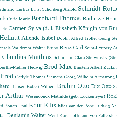
Schmidt-Rottl
erdinand
Curtius Ernst
Schönberg Arnold
Bernhard Thomas
cob
Barbusse Hen
Curie Marie
Carmen Sylva (d. i. Elisabeth Königin von R
iele
 Helmut
Allende Isabel
Döblin Alfred
Troller Georg St
Benz Carl
onsels Waldemar
Walter Bruno
Saint-Exupéry A
Claudius Matthias
h
Schumann Clara
Strawinsky (Str
Brod Max
ourths-Mahler Hedwig
Einstein Albert
Zuckm
lfred
Carlyle Thomas
Siemens Georg Wilhelm
Armstrong 
Brahm Otto
chard
Dix Otto
Bunsen Robert Wilhem
S
er Arthur
Roki
Wesendonck Mathilde (geb. Luckemeyer)
Kaut Ellis
ied
Bonatz Paul
Mies van der Rohe Ludwig
Ne
Benjamin Walter
efan
Weill Kurt
Hoffmann von Fallersleb