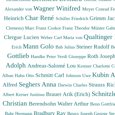
Wagner Winifred
Alexander von
Meyer Conrad F
Char René
Heinrich
Grimm Ja
Schiller Friedrich
Clemens)
Marc Franz
Csokor Franz Theodor
Münter Gabr
Qualtinger
Clergue Lucien
Weber Carl Maria von
Mann Golo
Steiner Rudolf
Erich
Bab Julius
B
Gottlieb
Roth Josep
Handke Peter
Verdi Giuseppe
Adolph
Andreas-Salomé Lou
Kestner Charlotte
C
Kubin A
Schmitt Carl
Alban
Hahn Otto
Johnson Uwe
Seghers Anna
Alfred
Strauss Ri
Darwin Charles
Schnitzl
Brauer Arik (Erich)
Albert
Kerner Justinus
Christian
Berendsohn Walter Arthur
Benn Gottfr
Bradbury Ray
Bahr Hermann
Beuys Joseph
George St