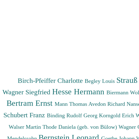
Strauß
Birch-Pfeiffer Charlotte
Begley Louis
Hesse Hermann
Wagner Siegfried
Biermann Wo
Bertram Ernst
Mann Thomas
Avedon Richard
Nanse
Schubert Franz
Binding Rudolf Georg
Korngold Erich 
Walser Martin
Thode Daniela (geb. von Bülow)
Wagner 
Bernstein Leonard
Mendelssohn
Goethe Johann 