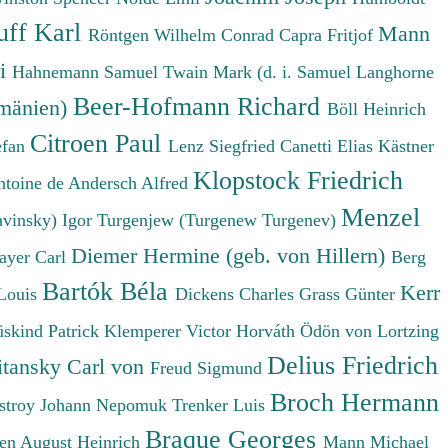
uff Karl
Mann
Röntgen Wilhelm Conrad
Capra Fritjof
ri
Hahnemann Samuel
Twain Mark (d. i. Samuel Langhorne
Beer-Hofmann Richard
umänien)
Böll Heinrich
Citroen Paul
efan
Lenz Siegfried
Canetti Elias
Kästner
Klopstock Friedrich
ntoine de
Andersch Alfred
Menzel
avinsky) Igor
Turgenjew (Turgenew Turgenev)
Diemer Hermine (geb. von Hillern)
ayer Carl
Berg
Bartók Béla
Kerr
Louis
Dickens Charles
Grass Günter
üskind Patrick
Klemperer Victor
Horváth Ödön von
Lortzing
Delius Friedrich
tansky Carl von
Freud Sigmund
Broch Hermann
stroy Johann Nepomuk
Trenker Luis
Braque Georges
en August Heinrich
Mann Michael