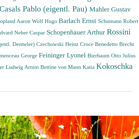
Casals Pablo (eigentl. Pau)
Mahler Gustav
Barlach Ernst
opland Aaron
Wolf Hugo
Schumann Robert
Rossini
Schopenhauer Arthur
Edvard
Neher Caspar
gentl. Denneler)
Czechowski Heinz
Croce Benedetto
Brecht
Feininger Lyonel
menceau George
Bierbaum Otto Julius
Kokoschka
er Ludwig
Arnim Bettine von
Mann Katia