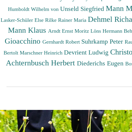
Mann M
Unseld Siegfried
Humboldt Wilhelm von
Dehmel Rich
Lasker-Schüler Else
Rilke Rainer Maria
Mann Klaus
Arndt Ernst Moritz
Löns Hermann
Beh
Gioacchino
Suhrkamp Peter
Gernhardt Robert
Ra
Christ
Devrient Ludwig
Bertolt
Marschner Heinrich
Achternbusch Herbert
Diederichs Eugen
Bo