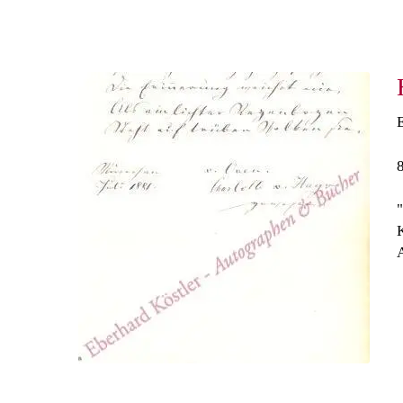
E
"
K