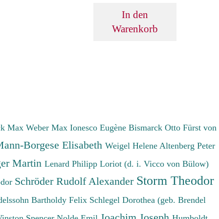
In den
Warenkorb
ck Max
Weber Max
Ionesco Eugène
Bismarck Otto Fürst von
ann-Borgese Elisabeth
Weigel Helene
Altenberg Peter
er Martin
Lenard Philipp
Loriot (d. i. Vicco von Bülow)
Storm Theodor
Schröder Rudolf Alexander
odor
elssohn Bartholdy Felix
Schlegel Dorothea (geb. Brendel
Joachim Joseph
Winston Spencer
Nolde Emil
Humboldt