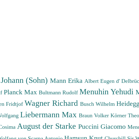
 Johann (Sohn)
Mann Erika
Albert Eugen d'
Delbrü
Menuhin Yehudi
Planck Max
M
lf
Bultmann Rudolf
Wagner Richard
Heidegg
n Fridtjof
Busch Wilhelm
Liebermann Max
Wolfgang
Braun Volker
Körner The
August der Starke
Puccini Giacomo
Cosima
Mend
Hamsun Knut
Wolfang von
Scarpa Antonio
Churchill Sir 