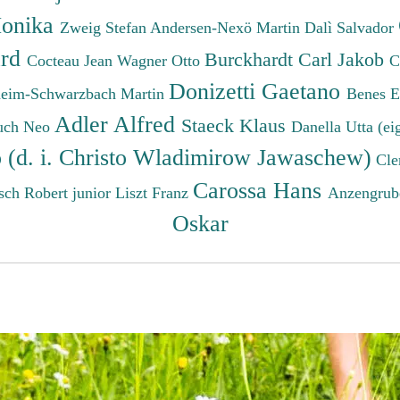
onika
Zweig Stefan
Andersen-Nexö Martin
Dalì Salvador
ard
Burckhardt Carl Jakob
Cocteau Jean
Wagner Otto
C
Donizetti Gaetano
eim-Schwarzbach Martin
Benes 
Adler Alfred
Staeck Klaus
uch Neo
Danella Utta (ei
o (d. i. Christo Wladimirow Jawaschew)
Cle
Carossa Hans
sch Robert junior
Liszt Franz
Anzengrub
Oskar