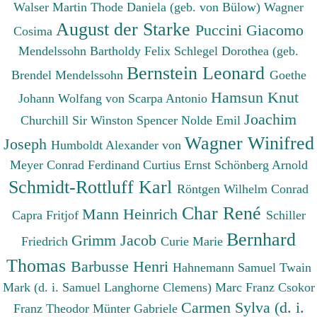
Walser Martin
Thode Daniela (geb. von Bülow)
Wagner
August der Starke
Puccini Giacomo
Cosima
Mendelssohn Bartholdy Felix
Schlegel Dorothea (geb.
Bernstein Leonard
Brendel Mendelssohn
Goethe
Hamsun Knut
Johann Wolfang von
Scarpa Antonio
Joachim
Churchill Sir Winston Spencer
Nolde Emil
Wagner Winifred
Joseph
Humboldt Alexander von
Meyer Conrad Ferdinand
Curtius Ernst
Schönberg Arnold
Schmidt-Rottluff Karl
Röntgen Wilhelm Conrad
Char René
Mann Heinrich
Capra Fritjof
Schiller
Bernhard
Grimm Jacob
Friedrich
Curie Marie
Thomas
Barbusse Henri
Hahnemann Samuel
Twain
Mark (d. i. Samuel Langhorne Clemens)
Marc Franz
Csokor
Carmen Sylva (d. i.
Franz Theodor
Münter Gabriele