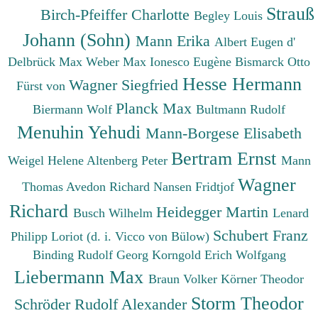
Strauß
Birch-Pfeiffer Charlotte
Begley Louis
Johann (Sohn)
Mann Erika
Albert Eugen d'
Delbrück Max
Weber Max
Ionesco Eugène
Bismarck Otto
Hesse Hermann
Wagner Siegfried
Fürst von
Planck Max
Biermann Wolf
Bultmann Rudolf
Menuhin Yehudi
Mann-Borgese Elisabeth
Bertram Ernst
Weigel Helene
Altenberg Peter
Mann
Wagner
Thomas
Avedon Richard
Nansen Fridtjof
Richard
Heidegger Martin
Busch Wilhelm
Lenard
Schubert Franz
Philipp
Loriot (d. i. Vicco von Bülow)
Binding Rudolf Georg
Korngold Erich Wolfgang
Liebermann Max
Braun Volker
Körner Theodor
Storm Theodor
Schröder Rudolf Alexander