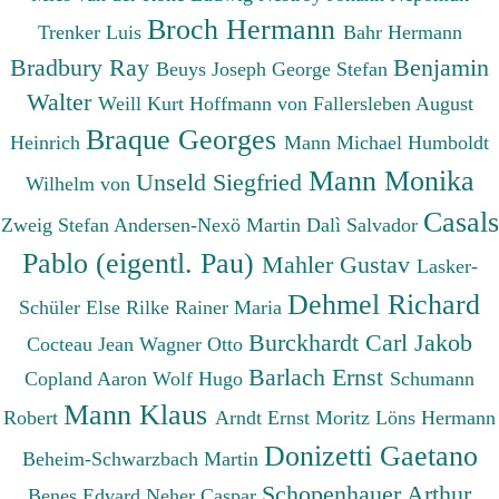
Broch Hermann
Trenker Luis
Bahr Hermann
Bradbury Ray
Benjamin
Beuys Joseph
George Stefan
Walter
Weill Kurt
Hoffmann von Fallersleben August
Braque Georges
Heinrich
Mann Michael
Humboldt
Mann Monika
Unseld Siegfried
Wilhelm von
Casals
Zweig Stefan
Andersen-Nexö Martin
Dalì Salvador
Pablo (eigentl. Pau)
Mahler Gustav
Lasker-
Dehmel Richard
Schüler Else
Rilke Rainer Maria
Burckhardt Carl Jakob
Cocteau Jean
Wagner Otto
Barlach Ernst
Copland Aaron
Wolf Hugo
Schumann
Mann Klaus
Robert
Arndt Ernst Moritz
Löns Hermann
Donizetti Gaetano
Beheim-Schwarzbach Martin
Schopenhauer Arthur
Benes Edvard
Neher Caspar