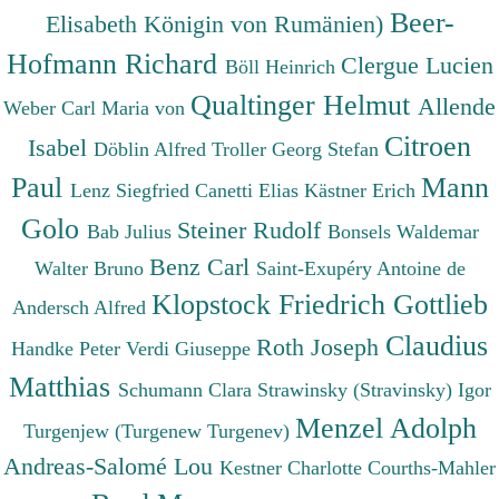
Beer-
Elisabeth Königin von Rumänien)
Hofmann Richard
Clergue Lucien
Böll Heinrich
Qualtinger Helmut
Allende
Weber Carl Maria von
Citroen
Isabel
Döblin Alfred
Troller Georg Stefan
Paul
Mann
Lenz Siegfried
Canetti Elias
Kästner Erich
Golo
Steiner Rudolf
Bab Julius
Bonsels Waldemar
Benz Carl
Walter Bruno
Saint-Exupéry Antoine de
Klopstock Friedrich Gottlieb
Andersch Alfred
Claudius
Roth Joseph
Handke Peter
Verdi Giuseppe
Matthias
Schumann Clara
Strawinsky (Stravinsky) Igor
Menzel Adolph
Turgenjew (Turgenew Turgenev)
Andreas-Salomé Lou
Kestner Charlotte
Courths-Mahler