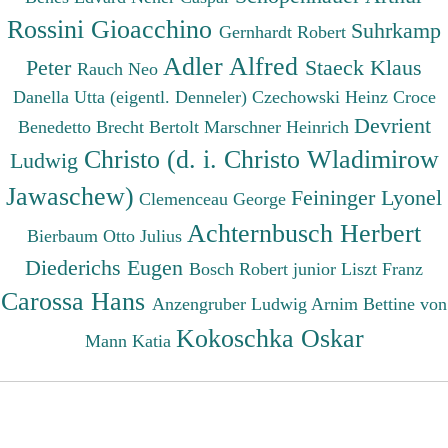
Rossini Gioacchino
Suhrkamp
Gernhardt Robert
Adler Alfred
Peter
Staeck Klaus
Rauch Neo
Danella Utta (eigentl. Denneler)
Czechowski Heinz
Croce
Devrient
Benedetto
Brecht Bertolt
Marschner Heinrich
Christo (d. i. Christo Wladimirow
Ludwig
Jawaschew)
Feininger Lyonel
Clemenceau George
Achternbusch Herbert
Bierbaum Otto Julius
Diederichs Eugen
Bosch Robert junior
Liszt Franz
Carossa Hans
Anzengruber Ludwig
Arnim Bettine von
Kokoschka Oskar
Mann Katia