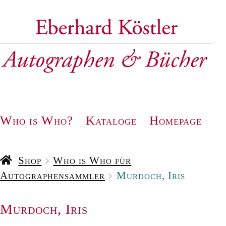
Zur
Zum
Navigation
Inhalt
springen
springen
Who is Who?
Kataloge
Homepage
Shop
Who is Who für
Autographensammler
Murdoch, Iris
Murdoch, Iris