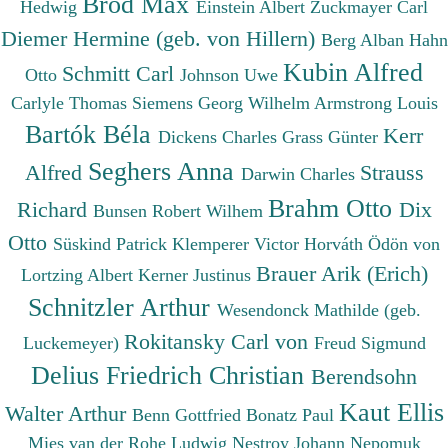
Brod Max
Hedwig
Einstein Albert
Zuckmayer Carl
Diemer Hermine (geb. von Hillern)
Berg Alban
Hahn
Kubin Alfred
Schmitt Carl
Otto
Johnson Uwe
Carlyle Thomas
Siemens Georg Wilhelm
Armstrong Louis
Bartók Béla
Kerr
Dickens Charles
Grass Günter
Seghers Anna
Alfred
Strauss
Darwin Charles
Brahm Otto
Richard
Dix
Bunsen Robert Wilhem
Otto
Süskind Patrick
Klemperer Victor
Horváth Ödön von
Brauer Arik (Erich)
Lortzing Albert
Kerner Justinus
Schnitzler Arthur
Wesendonck Mathilde (geb.
Rokitansky Carl von
Luckemeyer)
Freud Sigmund
Delius Friedrich Christian
Berendsohn
Kaut Ellis
Walter Arthur
Benn Gottfried
Bonatz Paul
Mies van der Rohe Ludwig
Nestroy Johann Nepomuk