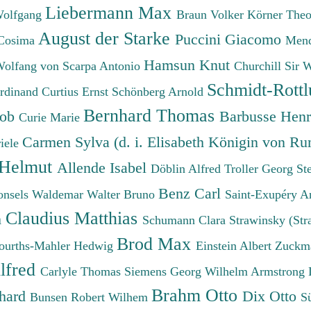
Liebermann Max
Wolfgang
Braun Volker
Körner The
August der Starke
Puccini Giacomo
Cosima
Mend
Hamsun Knut
Wolfang von
Scarpa Antonio
Churchill Sir 
Schmidt-Rottl
erdinand
Curtius Ernst
Schönberg Arnold
Bernhard Thomas
cob
Barbusse Hen
Curie Marie
Carmen Sylva (d. i. Elisabeth Königin von R
iele
 Helmut
Allende Isabel
Döblin Alfred
Troller Georg St
Benz Carl
onsels Waldemar
Walter Bruno
Saint-Exupéry A
Claudius Matthias
h
Schumann Clara
Strawinsky (Str
Brod Max
ourths-Mahler Hedwig
Einstein Albert
Zuckm
lfred
Carlyle Thomas
Siemens Georg Wilhelm
Armstrong 
Brahm Otto
chard
Dix Otto
Bunsen Robert Wilhem
S