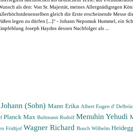
Wunsch als den: Von Sr. Majestät, meines Allergnädigstgen Köni
Allerhöchstdenenselben gleich die Erste erscheinende Messe di
Füßen legen zu dürfen [...]" - Johann Nepomuk Hummel, ein Sch
Empfehlung Joseph Haydns dessen Nachfolger als ...
 Johann (Sohn)
Mann Erika
Albert Eugen d'
Delbrü
Menuhin Yehudi
Planck Max
M
lf
Bultmann Rudolf
Wagner Richard
Heidegg
n Fridtjof
Busch Wilhelm