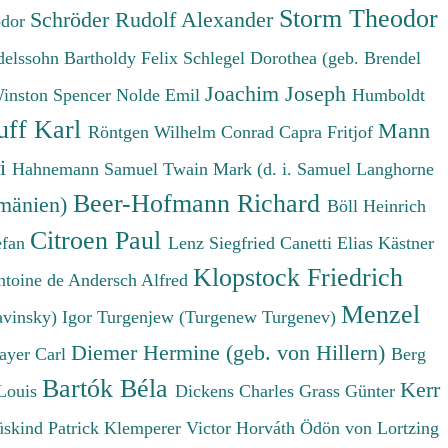
Storm Theodor
Schröder Rudolf Alexander
odor
elssohn Bartholdy Felix
Schlegel Dorothea (geb. Brendel
Joachim Joseph
Winston Spencer
Nolde Emil
Humboldt
uff Karl
Mann
Röntgen Wilhelm Conrad
Capra Fritjof
ri
Hahnemann Samuel
Twain Mark (d. i. Samuel Langhorne
Beer-Hofmann Richard
umänien)
Böll Heinrich
Citroen Paul
efan
Lenz Siegfried
Canetti Elias
Kästner
Klopstock Friedrich
ntoine de
Andersch Alfred
Menzel
avinsky) Igor
Turgenjew (Turgenew Turgenev)
Diemer Hermine (geb. von Hillern)
ayer Carl
Berg
Bartók Béla
Kerr
Louis
Dickens Charles
Grass Günter
üskind Patrick
Klemperer Victor
Horváth Ödön von
Lortzing