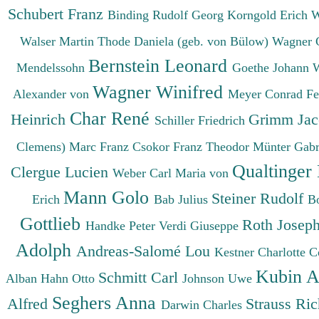
Schubert Franz
Binding Rudolf Georg
Korngold Erich 
Walser Martin
Thode Daniela (geb. von Bülow)
Wagner 
Bernstein Leonard
Mendelssohn
Goethe Johann 
Wagner Winifred
Alexander von
Meyer Conrad F
Char René
Heinrich
Grimm Ja
Schiller Friedrich
Clemens)
Marc Franz
Csokor Franz Theodor
Münter Gabr
Qualtinger
Clergue Lucien
Weber Carl Maria von
Mann Golo
Steiner Rudolf
Erich
Bab Julius
B
Gottlieb
Roth Josep
Handke Peter
Verdi Giuseppe
Adolph
Andreas-Salomé Lou
Kestner Charlotte
C
Kubin A
Schmitt Carl
Alban
Hahn Otto
Johnson Uwe
Seghers Anna
Alfred
Strauss Ri
Darwin Charles