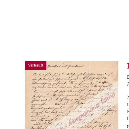
Verkauft
E
l