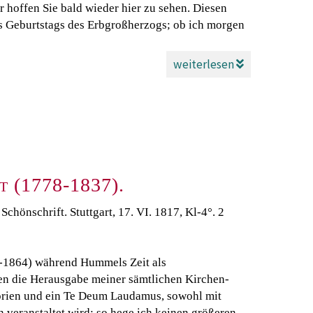
 hoffen Sie bald wieder hier zu sehen. Diesen
es Geburtstags des Erbgroßherzogs; ob ich morgen
weiterlesen
 (1778-1837).
Schönschrift. Stuttgart, 17. VI. 1817, Kl-4°. 2
-1864) während Hummels Zeit als
ien die Herausgabe meiner sämtlichen Kirchen-
orien und ein Te Deum Laudamus, sowohl mit
 veranstaltet wird; so hege ich keinen größeren