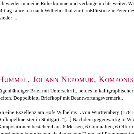
ich wieder in meine Ruhe komme und verlange nichts weiter. Wir
Mittag fahre ich nach Wilhelmsthal zur Großfürstin zur Feier d
ieder ...
Hummel, Johann Nepomuk, Komponist
igenhändiger Brief mit Unterschrift, beides in kalligraphischer 
Seiten. Doppelblatt. Briefkopf mit Beantwortungsvermerk..
An eine Exzellenz am Hofe Wilhelms I. von Württemberg (1781
Hofkapellmeister in Stuttgart: "[...] Nachdem gegenwärtig in W
Kompositionen bestehend aus 6 Messen, 6 Gradualien, 6 Offert
unterlegtem lateinischen als deutschem Texte, auf Prenumeration