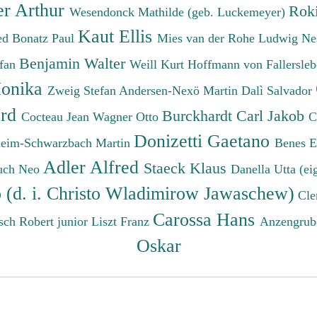
er Arthur
Roki
Wesendonck Mathilde (geb. Luckemeyer)
Kaut Ellis
ied
Bonatz Paul
Mies van der Rohe Ludwig
Ne
Benjamin Walter
efan
Weill Kurt
Hoffmann von Fallersleb
onika
Zweig Stefan
Andersen-Nexö Martin
Dalì Salvador
ard
Burckhardt Carl Jakob
Cocteau Jean
Wagner Otto
C
Donizetti Gaetano
eim-Schwarzbach Martin
Benes 
Adler Alfred
Staeck Klaus
uch Neo
Danella Utta (ei
o (d. i. Christo Wladimirow Jawaschew)
Cle
Carossa Hans
sch Robert junior
Liszt Franz
Anzengrub
Oskar