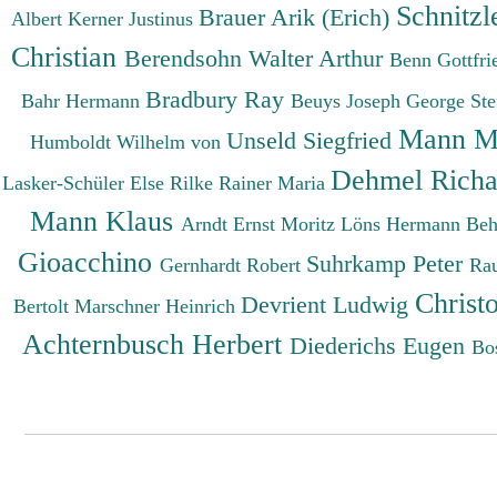
Schnitzl
Brauer Arik (Erich)
Albert
Kerner Justinus
Christian
Berendsohn Walter Arthur
Benn Gottfr
Bradbury Ray
Bahr Hermann
Beuys Joseph
George St
Mann M
Unseld Siegfried
Humboldt Wilhelm von
Dehmel Rich
Lasker-Schüler Else
Rilke Rainer Maria
Mann Klaus
Arndt Ernst Moritz
Löns Hermann
Beh
Gioacchino
Suhrkamp Peter
Gernhardt Robert
Ra
Christ
Devrient Ludwig
Bertolt
Marschner Heinrich
Achternbusch Herbert
Diederichs Eugen
Bo