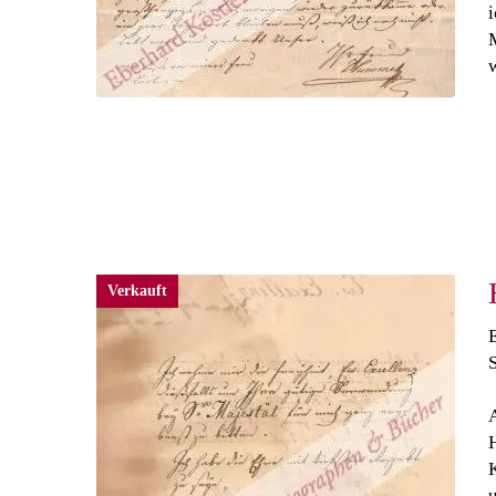
w
Verkauft
E