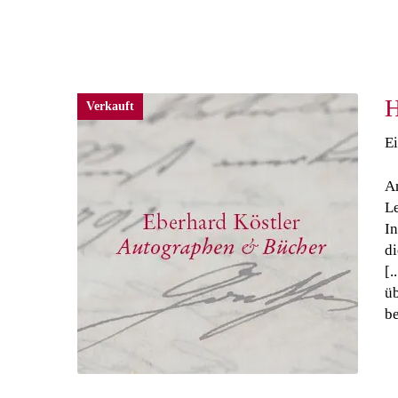
H
Verkauft
Ei
An
Le
In
di
[.
üb
be