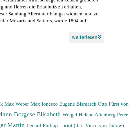
g und Herren die Erlaubniß zu erhalten,
eser Samlung Allerunterthänigst widmen, und zu
üler Mozarts und Salieris, wurde 1804 auf
weiterlesen
ck Max
Weber Max
Ionesco Eugène
Bismarck Otto Fürst von
ann-Borgese Elisabeth
Weigel Helene
Altenberg Peter
er Martin
Lenard Philipp
Loriot (d. i. Vicco von Bülow)