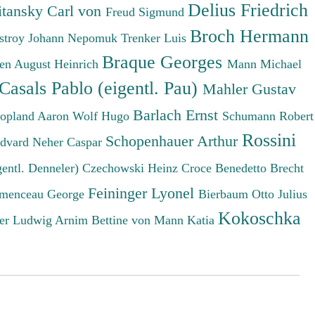
Delius Friedrich
tansky Carl von
Freud Sigmund
Broch Hermann
stroy Johann Nepomuk
Trenker Luis
Braque Georges
en August Heinrich
Mann Michael
Casals Pablo (eigentl. Pau)
Mahler Gustav
Barlach Ernst
opland Aaron
Wolf Hugo
Schumann Robert
Rossini
Schopenhauer Arthur
Edvard
Neher Caspar
gentl. Denneler)
Czechowski Heinz
Croce Benedetto
Brecht
Feininger Lyonel
menceau George
Bierbaum Otto Julius
Kokoschka
er Ludwig
Arnim Bettine von
Mann Katia