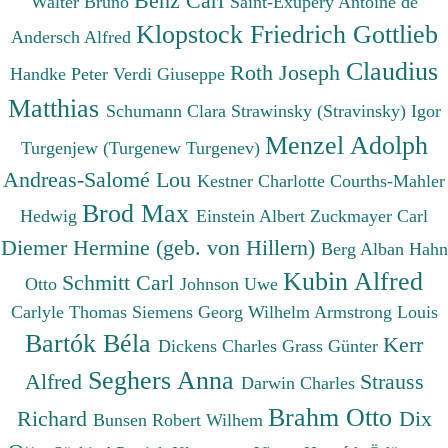
Benz Carl
Walter Bruno
Saint-Exupéry Antoine de
Klopstock Friedrich Gottlieb
Andersch Alfred
Claudius
Roth Joseph
Handke Peter
Verdi Giuseppe
Matthias
Schumann Clara
Strawinsky (Stravinsky) Igor
Menzel Adolph
Turgenjew (Turgenew Turgenev)
Andreas-Salomé Lou
Kestner Charlotte
Courths-Mahler
Brod Max
Hedwig
Einstein Albert
Zuckmayer Carl
Diemer Hermine (geb. von Hillern)
Berg Alban
Hahn
Kubin Alfred
Schmitt Carl
Otto
Johnson Uwe
Carlyle Thomas
Siemens Georg Wilhelm
Armstrong Louis
Bartók Béla
Kerr
Dickens Charles
Grass Günter
Seghers Anna
Alfred
Strauss
Darwin Charles
Brahm Otto
Richard
Dix
Bunsen Robert Wilhem