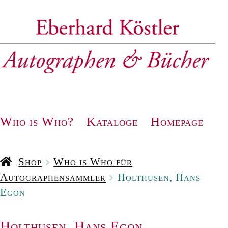
Zur
Zum
Navigation
Inhalt
springen
springen
Who is Who?
Kataloge
Homepage
Shop
Who is Who für
Autographensammler
Holthusen, Hans
Egon
Holthusen, Hans Egon