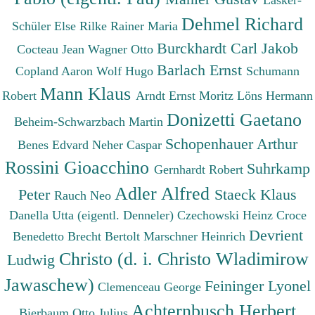
Dehmel Richard
Schüler Else
Rilke Rainer Maria
Burckhardt Carl Jakob
Cocteau Jean
Wagner Otto
Barlach Ernst
Copland Aaron
Wolf Hugo
Schumann
Mann Klaus
Robert
Arndt Ernst Moritz
Löns Hermann
Donizetti Gaetano
Beheim-Schwarzbach Martin
Schopenhauer Arthur
Benes Edvard
Neher Caspar
Rossini Gioacchino
Suhrkamp
Gernhardt Robert
Adler Alfred
Peter
Staeck Klaus
Rauch Neo
Danella Utta (eigentl. Denneler)
Czechowski Heinz
Croce
Devrient
Benedetto
Brecht Bertolt
Marschner Heinrich
Christo (d. i. Christo Wladimirow
Ludwig
Jawaschew)
Feininger Lyonel
Clemenceau George
Achternbusch Herbert
Bierbaum Otto Julius