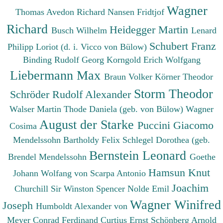
Wagner
Thomas
Avedon Richard
Nansen Fridtjof
Richard
Heidegger Martin
Busch Wilhelm
Lenard
Schubert Franz
Philipp
Loriot (d. i. Vicco von Bülow)
Binding Rudolf Georg
Korngold Erich Wolfgang
Liebermann Max
Braun Volker
Körner Theodor
Storm Theodor
Schröder Rudolf Alexander
Walser Martin
Thode Daniela (geb. von Bülow)
Wagner
August der Starke
Puccini Giacomo
Cosima
Mendelssohn Bartholdy Felix
Schlegel Dorothea (geb.
Bernstein Leonard
Brendel Mendelssohn
Goethe
Hamsun Knut
Johann Wolfang von
Scarpa Antonio
Joachim
Churchill Sir Winston Spencer
Nolde Emil
Wagner Winifred
Joseph
Humboldt Alexander von
Meyer Conrad Ferdinand
Curtius Ernst
Schönberg Arnold