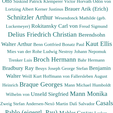
Otto
Süskind Patrick
Klemperer Victor
Horváth Ödön von
Brauer Arik (Erich)
Lortzing Albert
Kerner Justinus
Schnitzler Arthur
Wesendonck Mathilde (geb.
Rokitansky Carl von
Luckemeyer)
Freud Sigmund
Delius Friedrich Christian
Berendsohn
Kaut Ellis
Walter Arthur
Benn Gottfried
Bonatz Paul
Mies van der Rohe Ludwig
Nestroy Johann Nepomuk
Broch Hermann
Trenker Luis
Bahr Hermann
Bradbury Ray
Benjamin
Beuys Joseph
George Stefan
Walter
Weill Kurt
Hoffmann von Fallersleben August
Braque Georges
Heinrich
Mann Michael
Humboldt
Mann Monika
Unseld Siegfried
Wilhelm von
Casals
Zweig Stefan
Andersen-Nexö Martin
Dalì Salvador
Pablo (eigentl. Pau)
Mahler Gustav
Lasker-