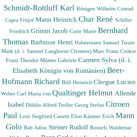
Schmidt-Rottluff Karl
Röntgen Wilhelm Conrad
Char René
Mann Heinrich
Capra Fritjof
Schiller
Bernhard
Grimm Jacob
Friedrich
Curie Marie
Thomas
Barbusse Henri
Hahnemann Samuel
Twain
Mark (d. i. Samuel Langhorne Clemens)
Marc Franz
Csokor
Carmen Sylva (d. i.
Franz Theodor
Münter Gabriele
Beer-
Elisabeth Königin von Rumänien)
Hofmann Richard
Clergue Lucien
Böll Heinrich
Qualtinger Helmut
Allende
Weber Carl Maria von
Citroen
Isabel
Döblin Alfred
Troller Georg Stefan
Paul
Mann
Lenz Siegfried
Canetti Elias
Kästner Erich
Golo
Steiner Rudolf
Bab Julius
Bonsels Waldemar