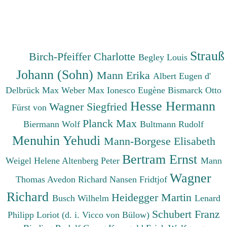
Strauß
Birch-Pfeiffer Charlotte
Begley Louis
Johann (Sohn)
Mann Erika
Albert Eugen d'
Delbrück Max
Weber Max
Ionesco Eugène
Bismarck Otto
Hesse Hermann
Wagner Siegfried
Fürst von
Planck Max
Biermann Wolf
Bultmann Rudolf
Menuhin Yehudi
Mann-Borgese Elisabeth
Bertram Ernst
Weigel Helene
Altenberg Peter
Mann
Wagner
Thomas
Avedon Richard
Nansen Fridtjof
Richard
Heidegger Martin
Busch Wilhelm
Lenard
Schubert Franz
Philipp
Loriot (d. i. Vicco von Bülow)