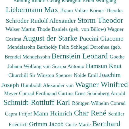
Binding Rudolf Georg
Korngold Erich Wolfgang
Liebermann Max
Braun Volker
Körner Theodor
Storm Theodor
Schröder Rudolf Alexander
Walser Martin
Thode Daniela (geb. von Bülow)
Wagner
August der Starke
Puccini Giacomo
Cosima
Mendelssohn Bartholdy Felix
Schlegel Dorothea (geb.
Bernstein Leonard
Brendel Mendelssohn
Goethe
Hamsun Knut
Johann Wolfang von
Scarpa Antonio
Joachim
Churchill Sir Winston Spencer
Nolde Emil
Wagner Winifred
Joseph
Humboldt Alexander von
Meyer Conrad Ferdinand
Curtius Ernst
Schönberg Arnold
Schmidt-Rottluff Karl
Röntgen Wilhelm Conrad
Char René
Mann Heinrich
Capra Fritjof
Schiller
Bernhard
Grimm Jacob
Friedrich
Curie Marie