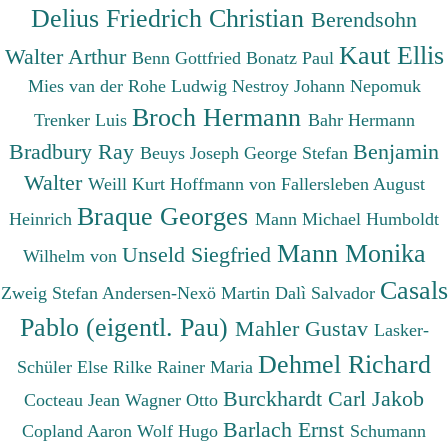
Delius Friedrich Christian
Berendsohn
Kaut Ellis
Walter Arthur
Benn Gottfried
Bonatz Paul
Mies van der Rohe Ludwig
Nestroy Johann Nepomuk
Broch Hermann
Trenker Luis
Bahr Hermann
Bradbury Ray
Benjamin
Beuys Joseph
George Stefan
Walter
Weill Kurt
Hoffmann von Fallersleben August
Braque Georges
Heinrich
Mann Michael
Humboldt
Mann Monika
Unseld Siegfried
Wilhelm von
Casals
Zweig Stefan
Andersen-Nexö Martin
Dalì Salvador
Pablo (eigentl. Pau)
Mahler Gustav
Lasker-
Dehmel Richard
Schüler Else
Rilke Rainer Maria
Burckhardt Carl Jakob
Cocteau Jean
Wagner Otto
Barlach Ernst
Copland Aaron
Wolf Hugo
Schumann