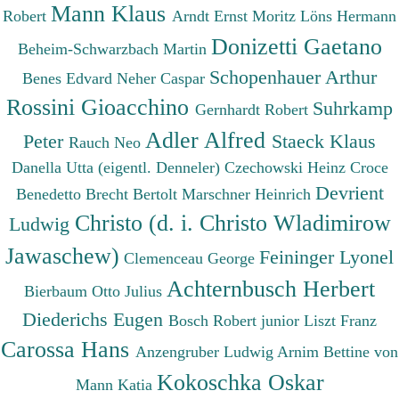
Mann Klaus
Robert
Arndt Ernst Moritz
Löns Hermann
Donizetti Gaetano
Beheim-Schwarzbach Martin
Schopenhauer Arthur
Benes Edvard
Neher Caspar
Rossini Gioacchino
Suhrkamp
Gernhardt Robert
Adler Alfred
Peter
Staeck Klaus
Rauch Neo
Danella Utta (eigentl. Denneler)
Czechowski Heinz
Croce
Devrient
Benedetto
Brecht Bertolt
Marschner Heinrich
Christo (d. i. Christo Wladimirow
Ludwig
Jawaschew)
Feininger Lyonel
Clemenceau George
Achternbusch Herbert
Bierbaum Otto Julius
Diederichs Eugen
Bosch Robert junior
Liszt Franz
Carossa Hans
Anzengruber Ludwig
Arnim Bettine von
Kokoschka Oskar
Mann Katia