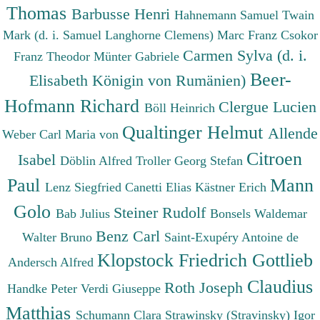
Thomas
Barbusse Henri
Hahnemann Samuel
Twain
Mark (d. i. Samuel Langhorne Clemens)
Marc Franz
Csokor
Carmen Sylva (d. i.
Franz Theodor
Münter Gabriele
Beer-
Elisabeth Königin von Rumänien)
Hofmann Richard
Clergue Lucien
Böll Heinrich
Qualtinger Helmut
Allende
Weber Carl Maria von
Citroen
Isabel
Döblin Alfred
Troller Georg Stefan
Paul
Mann
Lenz Siegfried
Canetti Elias
Kästner Erich
Golo
Steiner Rudolf
Bab Julius
Bonsels Waldemar
Benz Carl
Walter Bruno
Saint-Exupéry Antoine de
Klopstock Friedrich Gottlieb
Andersch Alfred
Claudius
Roth Joseph
Handke Peter
Verdi Giuseppe
Matthias
Schumann Clara
Strawinsky (Stravinsky) Igor