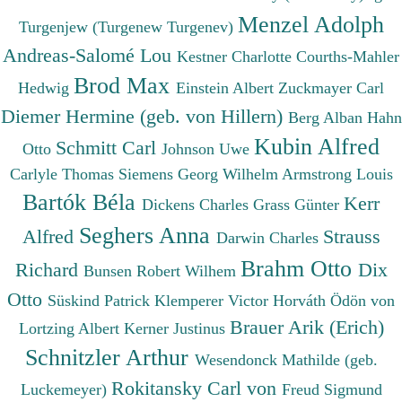
Menzel Adolph
Turgenjew (Turgenew Turgenev)
Andreas-Salomé Lou
Kestner Charlotte
Courths-Mahler
Brod Max
Hedwig
Einstein Albert
Zuckmayer Carl
Diemer Hermine (geb. von Hillern)
Berg Alban
Hahn
Kubin Alfred
Schmitt Carl
Otto
Johnson Uwe
Carlyle Thomas
Siemens Georg Wilhelm
Armstrong Louis
Bartók Béla
Kerr
Dickens Charles
Grass Günter
Seghers Anna
Alfred
Strauss
Darwin Charles
Brahm Otto
Richard
Dix
Bunsen Robert Wilhem
Otto
Süskind Patrick
Klemperer Victor
Horváth Ödön von
Brauer Arik (Erich)
Lortzing Albert
Kerner Justinus
Schnitzler Arthur
Wesendonck Mathilde (geb.
Rokitansky Carl von
Luckemeyer)
Freud Sigmund