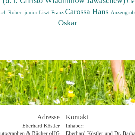
o (d. i. Christo Wladimirow Jawaschew)
Cle
Carossa Hans
sch Robert junior
Liszt Franz
Anzengrub
Oskar
Adresse
Kontakt
Eberhard Köstler
Inhaber:
utographen & Bücher oHG
Eberhard Köstler und Dr. Barb