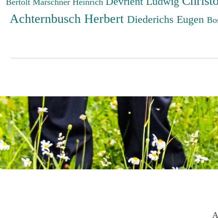
Christ
Devrient Ludwig
Bertolt
Marschner Heinrich
Achternbusch Herbert
Diederichs Eugen
Bo
A