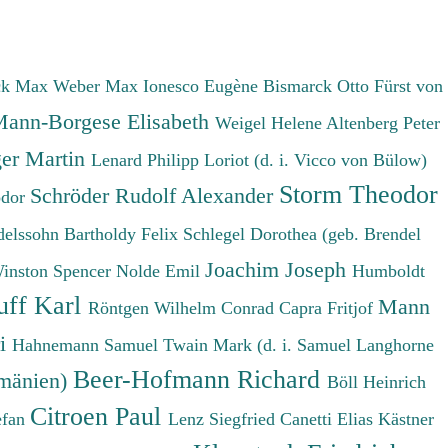
ck Max
Weber Max
Ionesco Eugène
Bismarck Otto Fürst von
ann-Borgese Elisabeth
Weigel Helene
Altenberg Peter
er Martin
Lenard Philipp
Loriot (d. i. Vicco von Bülow)
Storm Theodor
Schröder Rudolf Alexander
odor
elssohn Bartholdy Felix
Schlegel Dorothea (geb. Brendel
Joachim Joseph
Winston Spencer
Nolde Emil
Humboldt
uff Karl
Mann
Röntgen Wilhelm Conrad
Capra Fritjof
ri
Hahnemann Samuel
Twain Mark (d. i. Samuel Langhorne
Beer-Hofmann Richard
umänien)
Böll Heinrich
Citroen Paul
efan
Lenz Siegfried
Canetti Elias
Kästner