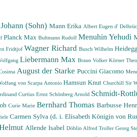
 Johann (Sohn)
Mann Erika
Albert Eugen d'
Delbrü
Menuhin Yehudi
Planck Max
M
lf
Bultmann Rudolf
Wagner Richard
Heidegg
n Fridtjof
Busch Wilhelm
Liebermann Max
Wolfgang
Braun Volker
Körner The
August der Starke
Puccini Giacomo
Cosima
Mend
Hamsun Knut
Wolfang von
Scarpa Antonio
Churchill Sir 
Schmidt-Rottl
erdinand
Curtius Ernst
Schönberg Arnold
Bernhard Thomas
cob
Barbusse Hen
Curie Marie
Carmen Sylva (d. i. Elisabeth Königin von R
iele
 Helmut
Allende Isabel
Döblin Alfred
Troller Georg St