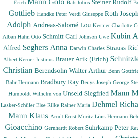
Mann Golo
Steiner Rudolf
Erich
Bab Julius
B
Gottlieb
Roth Josep
Handke Peter
Verdi Giuseppe
Adolph
Andreas-Salomé Lou
Kestner Charlotte
C
Kubin A
Schmitt Carl
Alban
Hahn Otto
Johnson Uwe
Seghers Anna
Alfred
Strauss Ri
Darwin Charles
Schnitzl
Brauer Arik (Erich)
Albert
Kerner Justinus
Christian
Berendsohn Walter Arthur
Benn Gottfr
Bradbury Ray
Bahr Hermann
Beuys Joseph
George St
Mann M
Unseld Siegfried
Humboldt Wilhelm von
Dehmel Rich
Lasker-Schüler Else
Rilke Rainer Maria
Mann Klaus
Arndt Ernst Moritz
Löns Hermann
Beh
Gioacchino
Suhrkamp Peter
Gernhardt Robert
Ra