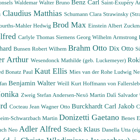
Benz Carl
onsels Waldemar
Walter Bruno
Saint-Exupéry A
Claudius Matthias
h
Schumann Clara
Strawinsky (Str
Brod Max
ourths-Mahler Hedwig
Einstein Albert
Zuckm
lfred
Carlyle Thomas
Siemens Georg Wilhelm
Armstrong 
Brahm Otto
chard
Dix Otto
Bunsen Robert Wilhem
S
er Arthur
Roki
Wesendonck Mathilde (geb. Luckemeyer)
Kaut Ellis
ied
Bonatz Paul
Mies van der Rohe Ludwig
Ne
Benjamin Walter
efan
Weill Kurt
Hoffmann von Fallersleb
onika
Zweig Stefan
Andersen-Nexö Martin
Dalì Salvador
ard
Burckhardt Carl Jakob
Cocteau Jean
Wagner Otto
C
Donizetti Gaetano
eim-Schwarzbach Martin
Benes 
Adler Alfred
Staeck Klaus
uch Neo
Danella Utta (ei