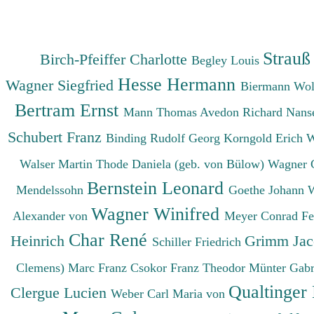
Strauß
Birch-Pfeiffer Charlotte
Begley Louis
Hesse Hermann
Wagner Siegfried
Biermann Wo
Bertram Ernst
Mann Thomas
Avedon Richard
Nanse
Schubert Franz
Binding Rudolf Georg
Korngold Erich 
Walser Martin
Thode Daniela (geb. von Bülow)
Wagner 
Bernstein Leonard
Mendelssohn
Goethe Johann 
Wagner Winifred
Alexander von
Meyer Conrad F
Char René
Heinrich
Grimm Ja
Schiller Friedrich
Clemens)
Marc Franz
Csokor Franz Theodor
Münter Gabr
Qualtinger
Clergue Lucien
Weber Carl Maria von