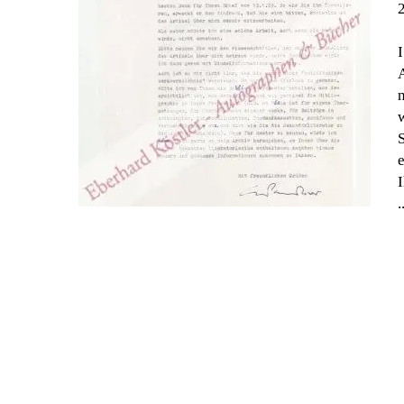
I
n
e
I
.