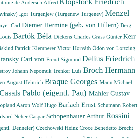
Klopstock Friedrich
ntoine de
Andersch Alfred
Menzel
avinsky) Igor
Turgenjew (Turgenew Turgenev)
Diemer Hermine (geb. von Hillern)
ayer Carl
Berg
Bartók Béla
Kerr
Louis
Dickens Charles
Grass Günter
üskind Patrick
Klemperer Victor
Horváth Ödön von
Lortzing
Delius Friedrich
tansky Carl von
Freud Sigmund
Broch Hermann
stroy Johann Nepomuk
Trenker Luis
Braque Georges
en August Heinrich
Mann Michael
Casals Pablo (eigentl. Pau)
Mahler Gustav
Barlach Ernst
opland Aaron
Wolf Hugo
Schumann Robert
Rossini
Schopenhauer Arthur
Edvard
Neher Caspar
gentl. Denneler)
Czechowski Heinz
Croce Benedetto
Brecht