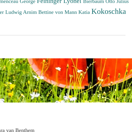
Feininger Lyonel
menceau George
Bierbaum Otto Julius
Kokoschka
er Ludwig
Arnim Bettine von
Mann Katia
ara van Benthem