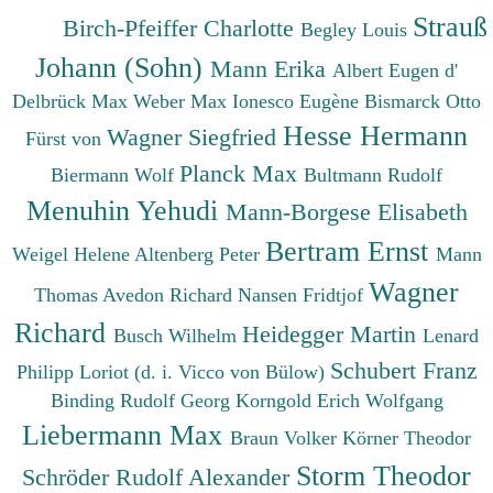
Strauß
Birch-Pfeiffer Charlotte
Begley Louis
Johann (Sohn)
Mann Erika
Albert Eugen d'
Delbrück Max
Weber Max
Ionesco Eugène
Bismarck Otto
Hesse Hermann
Wagner Siegfried
Fürst von
Planck Max
Biermann Wolf
Bultmann Rudolf
Menuhin Yehudi
Mann-Borgese Elisabeth
Bertram Ernst
Weigel Helene
Altenberg Peter
Mann
Wagner
Thomas
Avedon Richard
Nansen Fridtjof
Richard
Heidegger Martin
Busch Wilhelm
Lenard
Schubert Franz
Philipp
Loriot (d. i. Vicco von Bülow)
Binding Rudolf Georg
Korngold Erich Wolfgang
Liebermann Max
Braun Volker
Körner Theodor
Storm Theodor
Schröder Rudolf Alexander