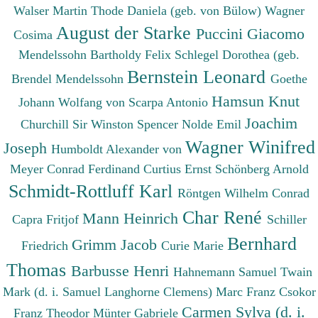
Walser Martin
Thode Daniela (geb. von Bülow)
Wagner
August der Starke
Puccini Giacomo
Cosima
Mendelssohn Bartholdy Felix
Schlegel Dorothea (geb.
Bernstein Leonard
Brendel Mendelssohn
Goethe
Hamsun Knut
Johann Wolfang von
Scarpa Antonio
Joachim
Churchill Sir Winston Spencer
Nolde Emil
Wagner Winifred
Joseph
Humboldt Alexander von
Meyer Conrad Ferdinand
Curtius Ernst
Schönberg Arnold
Schmidt-Rottluff Karl
Röntgen Wilhelm Conrad
Char René
Mann Heinrich
Capra Fritjof
Schiller
Bernhard
Grimm Jacob
Friedrich
Curie Marie
Thomas
Barbusse Henri
Hahnemann Samuel
Twain
Mark (d. i. Samuel Langhorne Clemens)
Marc Franz
Csokor
Carmen Sylva (d. i.
Franz Theodor
Münter Gabriele