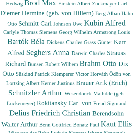
Brod Max
Hedwig
Einstein Albert
Zuckmayer Carl
Diemer Hermine (geb. von Hillern)
Berg Alban
Hahn
Kubin Alfred
Schmitt Carl
Otto
Johnson Uwe
Carlyle Thomas
Siemens Georg Wilhelm
Armstrong Louis
Bartók Béla
Kerr
Dickens Charles
Grass Günter
Seghers Anna
Alfred
Strauss
Darwin Charles
Brahm Otto
Richard
Dix
Bunsen Robert Wilhem
Otto
Süskind Patrick
Klemperer Victor
Horváth Ödön von
Brauer Arik (Erich)
Lortzing Albert
Kerner Justinus
Schnitzler Arthur
Wesendonck Mathilde (geb.
Rokitansky Carl von
Luckemeyer)
Freud Sigmund
Delius Friedrich Christian
Berendsohn
Kaut Ellis
Walter Arthur
Benn Gottfried
Bonatz Paul