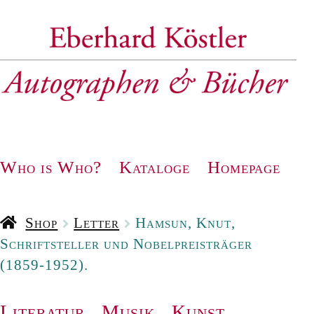
Zur
Zum
Navigation
Inhalt
springen
springen
Who is Who?
Kataloge
Homepage
Shop
Letter
Hamsun, Knut,
Schriftsteller und Nobelpreisträger
(1859-1952).
Literatur
.
Musik
.
Kunst
.