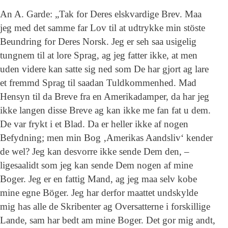
An A. Garde: „Tak for Deres elskvardige Brev. Maa
jeg med det samme far Lov til at udtrykke min stöste
Beundring for Deres Norsk. Jeg er seh saa usigelig
tungnem til at lore Sprag, ag jeg fatter ikke, at men
uden videre kan satte sig ned som De har gjort ag lare
et fremmd Sprag til saadan Tuldkommenhed. Mad
Hensyn til da Breve fra en Amerikadamper, da har jeg
ikke langen disse Breve ag kan ikke me fan fat u dem.
De var frykt i et Blad. Da er heller ikke af nogen
Befydning; men min Bog ‚Amerikas Aandsliv‘ kender
de wel? Jeg kan desvorre ikke sende Dem den, –
ligesaalidt som jeg kan sende Dem nogen af mine
Boger. Jeg er en fattig Mand, ag jeg maa selv kobe
mine egne Böger. Jeg har derfor maattet undskylde
mig has alle de Skribenter ag Oversatterne i forskillige
Lande, sam har bedt am mine Boger. Det gor mig andt,