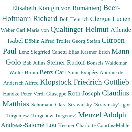
Beer-
Elisabeth Königin von Rumänien)
Hofmann Richard
Clergue Lucien
Böll Heinrich
Qualtinger Helmut
Allende
Weber Carl Maria von
Citroen
Isabel
Döblin Alfred
Troller Georg Stefan
Paul
Mann
Lenz Siegfried
Canetti Elias
Kästner Erich
Golo
Steiner Rudolf
Bab Julius
Bonsels Waldemar
Benz Carl
Walter Bruno
Saint-Exupéry Antoine de
Klopstock Friedrich Gottlieb
Andersch Alfred
Claudius
Roth Joseph
Handke Peter
Verdi Giuseppe
Matthias
Schumann Clara
Strawinsky (Stravinsky) Igor
Menzel Adolph
Turgenjew (Turgenew Turgenev)
Andreas-Salomé Lou
Kestner Charlotte
Courths-Mahler