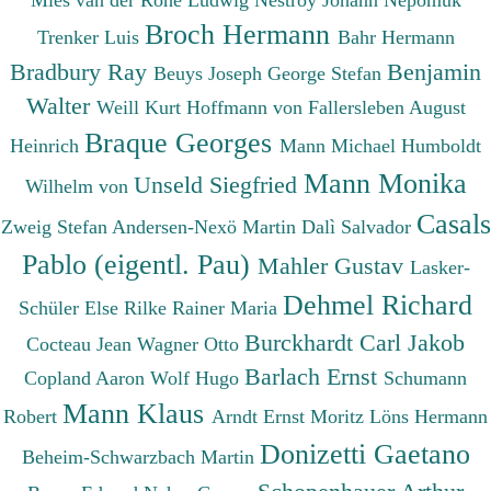
Mies van der Rohe Ludwig
Nestroy Johann Nepomuk
Broch Hermann
Trenker Luis
Bahr Hermann
Bradbury Ray
Benjamin
Beuys Joseph
George Stefan
Walter
Weill Kurt
Hoffmann von Fallersleben August
Braque Georges
Heinrich
Mann Michael
Humboldt
Mann Monika
Unseld Siegfried
Wilhelm von
Casals
Zweig Stefan
Andersen-Nexö Martin
Dalì Salvador
Pablo (eigentl. Pau)
Mahler Gustav
Lasker-
Dehmel Richard
Schüler Else
Rilke Rainer Maria
Burckhardt Carl Jakob
Cocteau Jean
Wagner Otto
Barlach Ernst
Copland Aaron
Wolf Hugo
Schumann
Mann Klaus
Robert
Arndt Ernst Moritz
Löns Hermann
Donizetti Gaetano
Beheim-Schwarzbach Martin