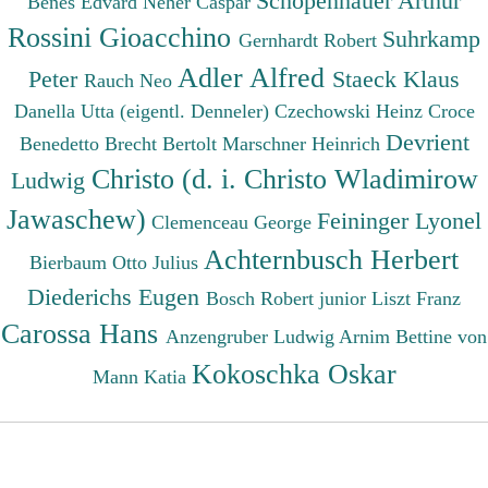
Schopenhauer Arthur
Benes Edvard
Neher Caspar
Rossini Gioacchino
Suhrkamp
Gernhardt Robert
Adler Alfred
Peter
Staeck Klaus
Rauch Neo
Danella Utta (eigentl. Denneler)
Czechowski Heinz
Croce
Devrient
Benedetto
Brecht Bertolt
Marschner Heinrich
Christo (d. i. Christo Wladimirow
Ludwig
Jawaschew)
Feininger Lyonel
Clemenceau George
Achternbusch Herbert
Bierbaum Otto Julius
Diederichs Eugen
Bosch Robert junior
Liszt Franz
Carossa Hans
Anzengruber Ludwig
Arnim Bettine von
Kokoschka Oskar
Mann Katia