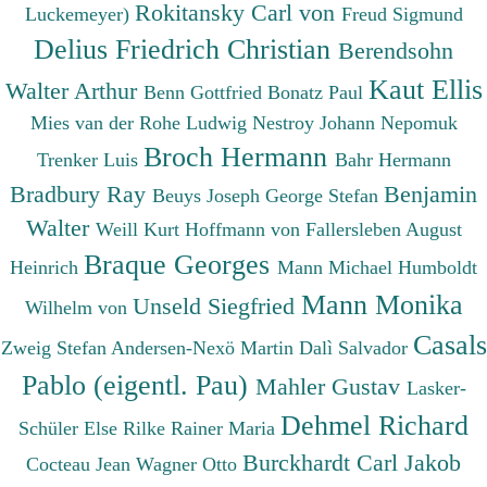
Rokitansky Carl von
Luckemeyer)
Freud Sigmund
Delius Friedrich Christian
Berendsohn
Kaut Ellis
Walter Arthur
Benn Gottfried
Bonatz Paul
Mies van der Rohe Ludwig
Nestroy Johann Nepomuk
Broch Hermann
Trenker Luis
Bahr Hermann
Bradbury Ray
Benjamin
Beuys Joseph
George Stefan
Walter
Weill Kurt
Hoffmann von Fallersleben August
Braque Georges
Heinrich
Mann Michael
Humboldt
Mann Monika
Unseld Siegfried
Wilhelm von
Casals
Zweig Stefan
Andersen-Nexö Martin
Dalì Salvador
Pablo (eigentl. Pau)
Mahler Gustav
Lasker-
Dehmel Richard
Schüler Else
Rilke Rainer Maria
Burckhardt Carl Jakob
Cocteau Jean
Wagner Otto