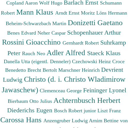
Barlach Ernst
Copland Aaron
Wolf Hugo
Schumann
Mann Klaus
Robert
Arndt Ernst Moritz
Löns Hermann
Donizetti Gaetano
Beheim-Schwarzbach Martin
Schopenhauer Arthur
Benes Edvard
Neher Caspar
Rossini Gioacchino
Suhrkamp
Gernhardt Robert
Adler Alfred
Peter
Staeck Klaus
Rauch Neo
Danella Utta (eigentl. Denneler)
Czechowski Heinz
Croce
Devrient
Benedetto
Brecht Bertolt
Marschner Heinrich
Christo (d. i. Christo Wladimirow
Ludwig
Jawaschew)
Feininger Lyonel
Clemenceau George
Achternbusch Herbert
Bierbaum Otto Julius
Diederichs Eugen
Bosch Robert junior
Liszt Franz
Carossa Hans
Anzengruber Ludwig
Arnim Bettine von