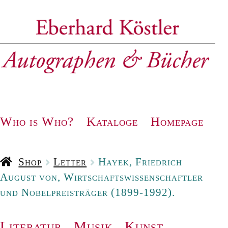
Zur
Zum
Navigation
Inhalt
springen
springen
Who is Who?
Kataloge
Homepage
Shop
Letter
Hayek, Friedrich
August von, Wirtschaftswissenschaftler
und Nobelpreisträger (1899-1992).
Literatur
.
Musik
.
Kunst
.