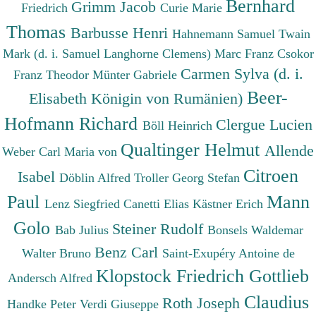
Bernhard
Grimm Jacob
Friedrich
Curie Marie
Thomas
Barbusse Henri
Hahnemann Samuel
Twain
Mark (d. i. Samuel Langhorne Clemens)
Marc Franz
Csokor
Carmen Sylva (d. i.
Franz Theodor
Münter Gabriele
Beer-
Elisabeth Königin von Rumänien)
Hofmann Richard
Clergue Lucien
Böll Heinrich
Qualtinger Helmut
Allende
Weber Carl Maria von
Citroen
Isabel
Döblin Alfred
Troller Georg Stefan
Paul
Mann
Lenz Siegfried
Canetti Elias
Kästner Erich
Golo
Steiner Rudolf
Bab Julius
Bonsels Waldemar
Benz Carl
Walter Bruno
Saint-Exupéry Antoine de
Klopstock Friedrich Gottlieb
Andersch Alfred
Claudius
Roth Joseph
Handke Peter
Verdi Giuseppe