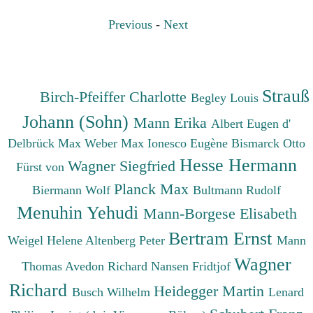
Previous
-
Next
Strauß
Birch-Pfeiffer Charlotte
Begley Louis
Johann (Sohn)
Mann Erika
Albert Eugen d'
Delbrück Max
Weber Max
Ionesco Eugène
Bismarck Otto
Hesse Hermann
Wagner Siegfried
Fürst von
Planck Max
Biermann Wolf
Bultmann Rudolf
Menuhin Yehudi
Mann-Borgese Elisabeth
Bertram Ernst
Weigel Helene
Altenberg Peter
Mann
Wagner
Thomas
Avedon Richard
Nansen Fridtjof
Richard
Heidegger Martin
Busch Wilhelm
Lenard