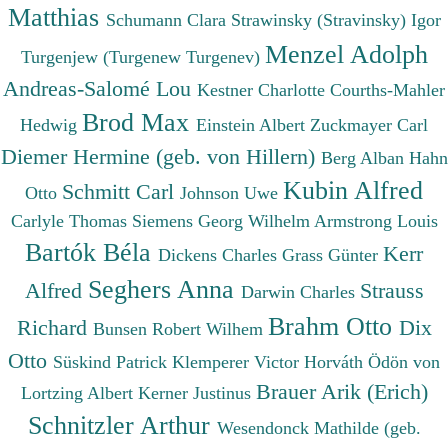
Matthias
Schumann Clara
Strawinsky (Stravinsky) Igor
Menzel Adolph
Turgenjew (Turgenew Turgenev)
Andreas-Salomé Lou
Kestner Charlotte
Courths-Mahler
Brod Max
Hedwig
Einstein Albert
Zuckmayer Carl
Diemer Hermine (geb. von Hillern)
Berg Alban
Hahn
Kubin Alfred
Schmitt Carl
Otto
Johnson Uwe
Carlyle Thomas
Siemens Georg Wilhelm
Armstrong Louis
Bartók Béla
Kerr
Dickens Charles
Grass Günter
Seghers Anna
Alfred
Strauss
Darwin Charles
Brahm Otto
Richard
Dix
Bunsen Robert Wilhem
Otto
Süskind Patrick
Klemperer Victor
Horváth Ödön von
Brauer Arik (Erich)
Lortzing Albert
Kerner Justinus
Schnitzler Arthur
Wesendonck Mathilde (geb.