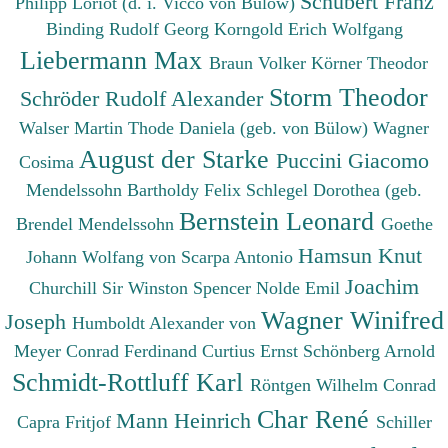
Schubert Franz
Philipp
Loriot (d. i. Vicco von Bülow)
Binding Rudolf Georg
Korngold Erich Wolfgang
Liebermann Max
Braun Volker
Körner Theodor
Storm Theodor
Schröder Rudolf Alexander
Walser Martin
Thode Daniela (geb. von Bülow)
Wagner
August der Starke
Puccini Giacomo
Cosima
Mendelssohn Bartholdy Felix
Schlegel Dorothea (geb.
Bernstein Leonard
Brendel Mendelssohn
Goethe
Hamsun Knut
Johann Wolfang von
Scarpa Antonio
Joachim
Churchill Sir Winston Spencer
Nolde Emil
Wagner Winifred
Joseph
Humboldt Alexander von
Meyer Conrad Ferdinand
Curtius Ernst
Schönberg Arnold
Schmidt-Rottluff Karl
Röntgen Wilhelm Conrad
Char René
Mann Heinrich
Capra Fritjof
Schiller