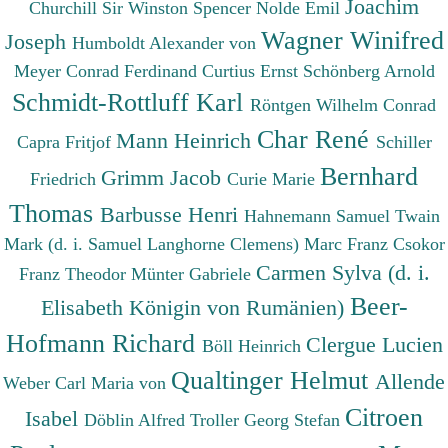
Joachim
Churchill Sir Winston Spencer
Nolde Emil
Wagner Winifred
Joseph
Humboldt Alexander von
Meyer Conrad Ferdinand
Curtius Ernst
Schönberg Arnold
Schmidt-Rottluff Karl
Röntgen Wilhelm Conrad
Char René
Mann Heinrich
Capra Fritjof
Schiller
Bernhard
Grimm Jacob
Friedrich
Curie Marie
Thomas
Barbusse Henri
Hahnemann Samuel
Twain
Mark (d. i. Samuel Langhorne Clemens)
Marc Franz
Csokor
Carmen Sylva (d. i.
Franz Theodor
Münter Gabriele
Beer-
Elisabeth Königin von Rumänien)
Hofmann Richard
Clergue Lucien
Böll Heinrich
Qualtinger Helmut
Allende
Weber Carl Maria von
Citroen
Isabel
Döblin Alfred
Troller Georg Stefan