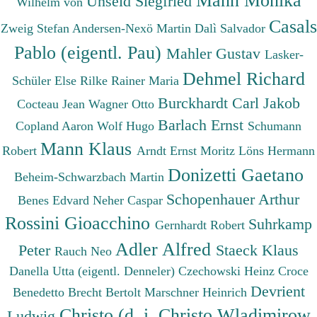
Unseld Siegfried
Wilhelm von
Casals
Zweig Stefan
Andersen-Nexö Martin
Dalì Salvador
Pablo (eigentl. Pau)
Mahler Gustav
Lasker-
Dehmel Richard
Schüler Else
Rilke Rainer Maria
Burckhardt Carl Jakob
Cocteau Jean
Wagner Otto
Barlach Ernst
Copland Aaron
Wolf Hugo
Schumann
Mann Klaus
Robert
Arndt Ernst Moritz
Löns Hermann
Donizetti Gaetano
Beheim-Schwarzbach Martin
Schopenhauer Arthur
Benes Edvard
Neher Caspar
Rossini Gioacchino
Suhrkamp
Gernhardt Robert
Adler Alfred
Peter
Staeck Klaus
Rauch Neo
Danella Utta (eigentl. Denneler)
Czechowski Heinz
Croce
Devrient
Benedetto
Brecht Bertolt
Marschner Heinrich
Christo (d. i. Christo Wladimirow
Ludwig