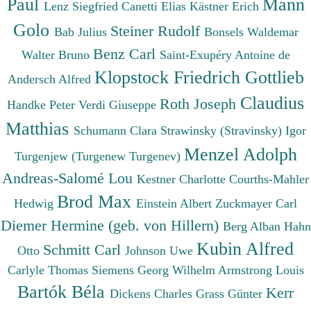
Paul
Mann
Lenz Siegfried
Canetti Elias
Kästner Erich
Golo
Steiner Rudolf
Bab Julius
Bonsels Waldemar
Benz Carl
Walter Bruno
Saint-Exupéry Antoine de
Klopstock Friedrich Gottlieb
Andersch Alfred
Claudius
Roth Joseph
Handke Peter
Verdi Giuseppe
Matthias
Schumann Clara
Strawinsky (Stravinsky) Igor
Menzel Adolph
Turgenjew (Turgenew Turgenev)
Andreas-Salomé Lou
Kestner Charlotte
Courths-Mahler
Brod Max
Hedwig
Einstein Albert
Zuckmayer Carl
Diemer Hermine (geb. von Hillern)
Berg Alban
Hahn
Kubin Alfred
Schmitt Carl
Otto
Johnson Uwe
Carlyle Thomas
Siemens Georg Wilhelm
Armstrong Louis
Bartók Béla
Kerr
Dickens Charles
Grass Günter