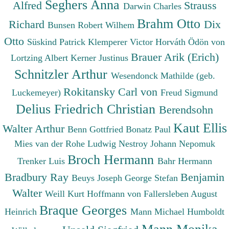
Seghers Anna
Alfred
Strauss
Darwin Charles
Brahm Otto
Richard
Dix
Bunsen Robert Wilhem
Otto
Süskind Patrick
Klemperer Victor
Horváth Ödön von
Brauer Arik (Erich)
Lortzing Albert
Kerner Justinus
Schnitzler Arthur
Wesendonck Mathilde (geb.
Rokitansky Carl von
Luckemeyer)
Freud Sigmund
Delius Friedrich Christian
Berendsohn
Kaut Ellis
Walter Arthur
Benn Gottfried
Bonatz Paul
Mies van der Rohe Ludwig
Nestroy Johann Nepomuk
Broch Hermann
Trenker Luis
Bahr Hermann
Bradbury Ray
Benjamin
Beuys Joseph
George Stefan
Walter
Weill Kurt
Hoffmann von Fallersleben August
Braque Georges
Heinrich
Mann Michael
Humboldt
Mann Monika