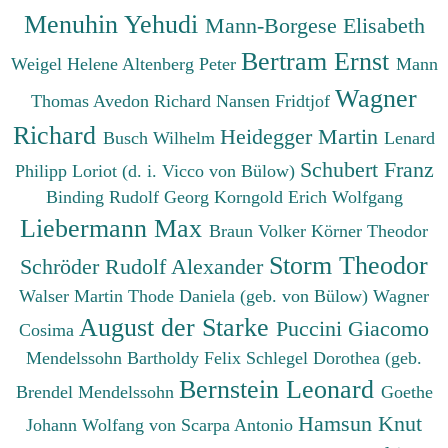
Menuhin Yehudi
Mann-Borgese Elisabeth
Bertram Ernst
Weigel Helene
Altenberg Peter
Mann
Wagner
Thomas
Avedon Richard
Nansen Fridtjof
Richard
Heidegger Martin
Busch Wilhelm
Lenard
Schubert Franz
Philipp
Loriot (d. i. Vicco von Bülow)
Binding Rudolf Georg
Korngold Erich Wolfgang
Liebermann Max
Braun Volker
Körner Theodor
Storm Theodor
Schröder Rudolf Alexander
Walser Martin
Thode Daniela (geb. von Bülow)
Wagner
August der Starke
Puccini Giacomo
Cosima
Mendelssohn Bartholdy Felix
Schlegel Dorothea (geb.
Bernstein Leonard
Brendel Mendelssohn
Goethe
Hamsun Knut
Johann Wolfang von
Scarpa Antonio