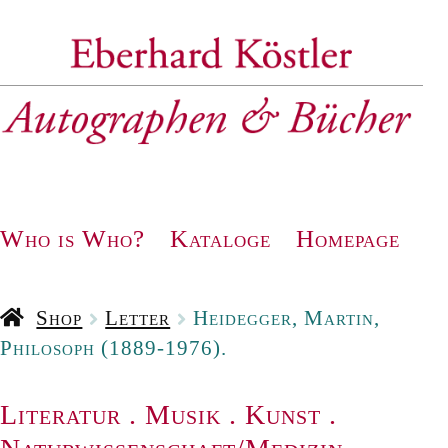
Zur
Zum
Navigation
Inhalt
springen
springen
Who is Who?
Kataloge
Homepage
Shop
Letter
Heidegger, Martin,
Philosoph (1889-1976).
Literatur
.
Musik
.
Kunst
.