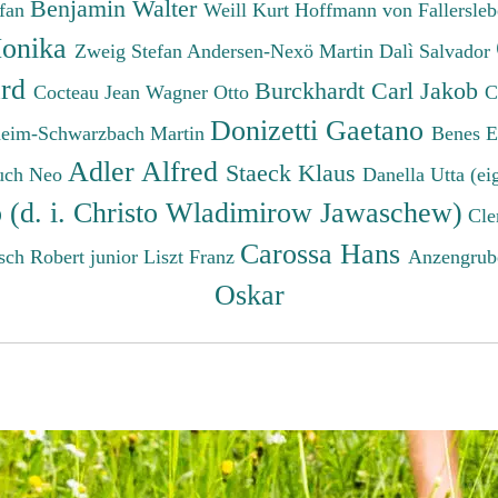
Benjamin Walter
efan
Weill Kurt
Hoffmann von Fallersleb
onika
Zweig Stefan
Andersen-Nexö Martin
Dalì Salvador
ard
Burckhardt Carl Jakob
Cocteau Jean
Wagner Otto
C
Donizetti Gaetano
eim-Schwarzbach Martin
Benes 
Adler Alfred
Staeck Klaus
uch Neo
Danella Utta (ei
o (d. i. Christo Wladimirow Jawaschew)
Cle
Carossa Hans
sch Robert junior
Liszt Franz
Anzengrub
Oskar