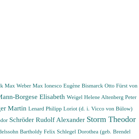
ck Max
Weber Max
Ionesco Eugène
Bismarck Otto Fürst von
ann-Borgese Elisabeth
Weigel Helene
Altenberg Peter
er Martin
Lenard Philipp
Loriot (d. i. Vicco von Bülow)
Storm Theodor
Schröder Rudolf Alexander
odor
elssohn Bartholdy Felix
Schlegel Dorothea (geb. Brendel