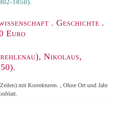
802-1850).
wissenschaft
.
Geschichte
.
00 Euro
rehlenau), Nikolaus,
50).
eilen) mit Korrekturen. , Ohne Ort und Jahr
onblatt.