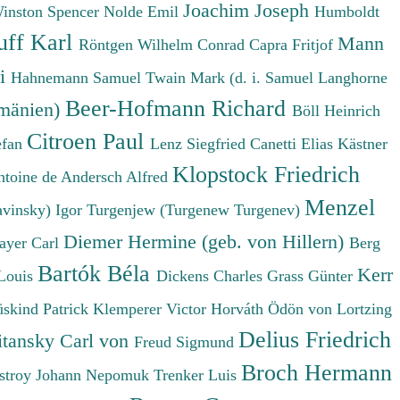
Joachim Joseph
Winston Spencer
Nolde Emil
Humboldt
uff Karl
Mann
Röntgen Wilhelm Conrad
Capra Fritjof
ri
Hahnemann Samuel
Twain Mark (d. i. Samuel Langhorne
Beer-Hofmann Richard
umänien)
Böll Heinrich
Citroen Paul
efan
Lenz Siegfried
Canetti Elias
Kästner
Klopstock Friedrich
ntoine de
Andersch Alfred
Menzel
avinsky) Igor
Turgenjew (Turgenew Turgenev)
Diemer Hermine (geb. von Hillern)
ayer Carl
Berg
Bartók Béla
Kerr
Louis
Dickens Charles
Grass Günter
üskind Patrick
Klemperer Victor
Horváth Ödön von
Lortzing
Delius Friedrich
tansky Carl von
Freud Sigmund
Broch Hermann
stroy Johann Nepomuk
Trenker Luis