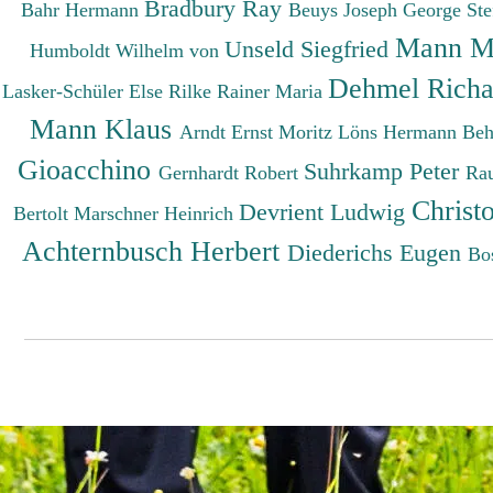
Bradbury Ray
Bahr Hermann
Beuys Joseph
George St
Mann M
Unseld Siegfried
Humboldt Wilhelm von
Dehmel Rich
Lasker-Schüler Else
Rilke Rainer Maria
Mann Klaus
Arndt Ernst Moritz
Löns Hermann
Beh
Gioacchino
Suhrkamp Peter
Gernhardt Robert
Ra
Christ
Devrient Ludwig
Bertolt
Marschner Heinrich
Achternbusch Herbert
Diederichs Eugen
Bo