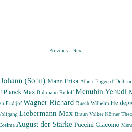
Previous
-
Next
 Johann (Sohn)
Mann Erika
Albert Eugen d'
Delbrü
Menuhin Yehudi
Planck Max
M
lf
Bultmann Rudolf
Wagner Richard
Heidegg
n Fridtjof
Busch Wilhelm
Liebermann Max
Wolfgang
Braun Volker
Körner The
August der Starke
Puccini Giacomo
Cosima
Mend