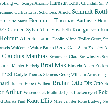
Hamsun Knut
Wolfang von
Scarpa Antonio
Churchill Sir 
Schmidt-Rottl
erdinand
Curtius Ernst
Schönberg Arnold
Bernhard Thomas
cob
Barbusse Hen
Curie Marie
Carmen Sylva (d. i. Elisabeth Königin von R
iele
 Helmut
Allende Isabel
Döblin Alfred
Troller Georg St
Benz Carl
onsels Waldemar
Walter Bruno
Saint-Exupéry A
Claudius Matthias
h
Schumann Clara
Strawinsky (Str
Brod Max
ourths-Mahler Hedwig
Einstein Albert
Zuckm
lfred
Carlyle Thomas
Siemens Georg Wilhelm
Armstrong 
Brahm Otto
chard
Dix Otto
Bunsen Robert Wilhem
S
er Arthur
Roki
Wesendonck Mathilde (geb. Luckemeyer)
Kaut Ellis
ied
Bonatz Paul
Mies van der Rohe Ludwig
Ne