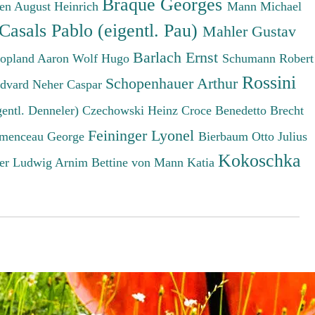
Braque Georges
en August Heinrich
Mann Michael
Casals Pablo (eigentl. Pau)
Mahler Gustav
Barlach Ernst
opland Aaron
Wolf Hugo
Schumann Robert
Rossini
Schopenhauer Arthur
Edvard
Neher Caspar
gentl. Denneler)
Czechowski Heinz
Croce Benedetto
Brecht
Feininger Lyonel
menceau George
Bierbaum Otto Julius
Kokoschka
er Ludwig
Arnim Bettine von
Mann Katia