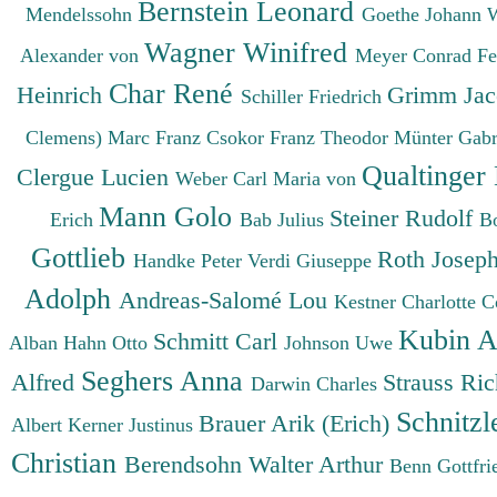
Bernstein Leonard
Mendelssohn
Goethe Johann 
Wagner Winifred
Alexander von
Meyer Conrad F
Char René
Heinrich
Grimm Ja
Schiller Friedrich
Clemens)
Marc Franz
Csokor Franz Theodor
Münter Gabr
Qualtinger
Clergue Lucien
Weber Carl Maria von
Mann Golo
Steiner Rudolf
Erich
Bab Julius
B
Gottlieb
Roth Josep
Handke Peter
Verdi Giuseppe
Adolph
Andreas-Salomé Lou
Kestner Charlotte
C
Kubin A
Schmitt Carl
Alban
Hahn Otto
Johnson Uwe
Seghers Anna
Alfred
Strauss Ri
Darwin Charles
Schnitzl
Brauer Arik (Erich)
Albert
Kerner Justinus
Christian
Berendsohn Walter Arthur
Benn Gottfr