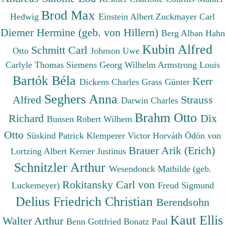
Brod Max
Hedwig
Einstein Albert
Zuckmayer Carl
Diemer Hermine (geb. von Hillern)
Berg Alban
Hahn
Kubin Alfred
Schmitt Carl
Otto
Johnson Uwe
Carlyle Thomas
Siemens Georg Wilhelm
Armstrong Louis
Bartók Béla
Kerr
Dickens Charles
Grass Günter
Seghers Anna
Alfred
Strauss
Darwin Charles
Brahm Otto
Richard
Dix
Bunsen Robert Wilhem
Otto
Süskind Patrick
Klemperer Victor
Horváth Ödön von
Brauer Arik (Erich)
Lortzing Albert
Kerner Justinus
Schnitzler Arthur
Wesendonck Mathilde (geb.
Rokitansky Carl von
Luckemeyer)
Freud Sigmund
Delius Friedrich Christian
Berendsohn
Kaut Ellis
Walter Arthur
Benn Gottfried
Bonatz Paul