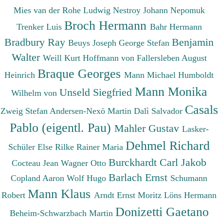
Mies van der Rohe Ludwig
Nestroy Johann Nepomuk
Broch Hermann
Trenker Luis
Bahr Hermann
Bradbury Ray
Benjamin
Beuys Joseph
George Stefan
Walter
Weill Kurt
Hoffmann von Fallersleben August
Braque Georges
Heinrich
Mann Michael
Humboldt
Mann Monika
Unseld Siegfried
Wilhelm von
Casals
Zweig Stefan
Andersen-Nexö Martin
Dalì Salvador
Pablo (eigentl. Pau)
Mahler Gustav
Lasker-
Dehmel Richard
Schüler Else
Rilke Rainer Maria
Burckhardt Carl Jakob
Cocteau Jean
Wagner Otto
Barlach Ernst
Copland Aaron
Wolf Hugo
Schumann
Mann Klaus
Robert
Arndt Ernst Moritz
Löns Hermann
Donizetti Gaetano
Beheim-Schwarzbach Martin