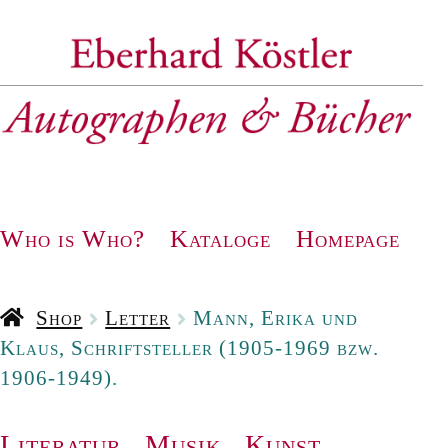
Zur
Zum
Navigation
Inhalt
springen
springen
Who is Who?
Kataloge
Homepage
Shop
Letter
Mann, Erika und
Klaus, Schriftsteller (1905-1969 bzw.
1906-1949).
Literatur
.
Musik
.
Kunst
.