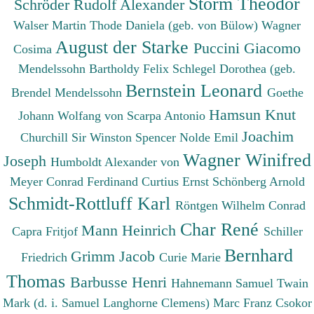
Storm Theodor
Schröder Rudolf Alexander
Walser Martin
Thode Daniela (geb. von Bülow)
Wagner
August der Starke
Puccini Giacomo
Cosima
Mendelssohn Bartholdy Felix
Schlegel Dorothea (geb.
Bernstein Leonard
Brendel Mendelssohn
Goethe
Hamsun Knut
Johann Wolfang von
Scarpa Antonio
Joachim
Churchill Sir Winston Spencer
Nolde Emil
Wagner Winifred
Joseph
Humboldt Alexander von
Meyer Conrad Ferdinand
Curtius Ernst
Schönberg Arnold
Schmidt-Rottluff Karl
Röntgen Wilhelm Conrad
Char René
Mann Heinrich
Capra Fritjof
Schiller
Bernhard
Grimm Jacob
Friedrich
Curie Marie
Thomas
Barbusse Henri
Hahnemann Samuel
Twain
Mark (d. i. Samuel Langhorne Clemens)
Marc Franz
Csokor