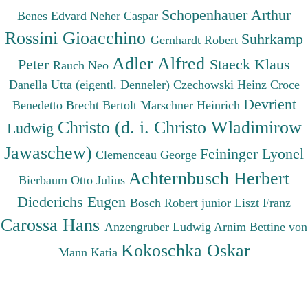
Schopenhauer Arthur
Benes Edvard
Neher Caspar
Rossini Gioacchino
Suhrkamp
Gernhardt Robert
Adler Alfred
Peter
Staeck Klaus
Rauch Neo
Danella Utta (eigentl. Denneler)
Czechowski Heinz
Croce
Devrient
Benedetto
Brecht Bertolt
Marschner Heinrich
Christo (d. i. Christo Wladimirow
Ludwig
Jawaschew)
Feininger Lyonel
Clemenceau George
Achternbusch Herbert
Bierbaum Otto Julius
Diederichs Eugen
Bosch Robert junior
Liszt Franz
Carossa Hans
Anzengruber Ludwig
Arnim Bettine von
Kokoschka Oskar
Mann Katia