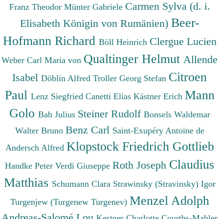
Carmen Sylva (d. i.
Franz Theodor
Münter Gabriele
Beer-
Elisabeth Königin von Rumänien)
Hofmann Richard
Clergue Lucien
Böll Heinrich
Qualtinger Helmut
Allende
Weber Carl Maria von
Citroen
Isabel
Döblin Alfred
Troller Georg Stefan
Paul
Mann
Lenz Siegfried
Canetti Elias
Kästner Erich
Golo
Steiner Rudolf
Bab Julius
Bonsels Waldemar
Benz Carl
Walter Bruno
Saint-Exupéry Antoine de
Klopstock Friedrich Gottlieb
Andersch Alfred
Claudius
Roth Joseph
Handke Peter
Verdi Giuseppe
Matthias
Schumann Clara
Strawinsky (Stravinsky) Igor
Menzel Adolph
Turgenjew (Turgenew Turgenev)
Andreas-Salomé Lou
Kestner Charlotte
Courths-Mahler