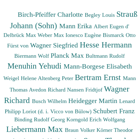
Strauß
Birch-Pfeiffer Charlotte
Begley Louis
Johann (Sohn)
Mann Erika
Albert Eugen d'
Delbrück Max
Weber Max
Ionesco Eugène
Bismarck Otto
Hesse Hermann
Wagner Siegfried
Fürst von
Planck Max
Biermann Wolf
Bultmann Rudolf
Menuhin Yehudi
Mann-Borgese Elisabeth
Bertram Ernst
Weigel Helene
Altenberg Peter
Mann
Wagner
Thomas
Avedon Richard
Nansen Fridtjof
Richard
Heidegger Martin
Busch Wilhelm
Lenard
Schubert Franz
Philipp
Loriot (d. i. Vicco von Bülow)
Binding Rudolf Georg
Korngold Erich Wolfgang
Liebermann Max
Braun Volker
Körner Theodor