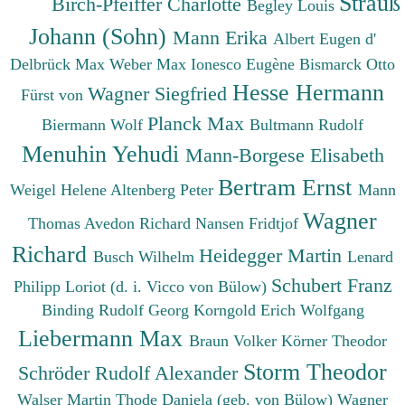
Strauß
Birch-Pfeiffer Charlotte
Begley Louis
Johann (Sohn)
Mann Erika
Albert Eugen d'
Delbrück Max
Weber Max
Ionesco Eugène
Bismarck Otto
Hesse Hermann
Wagner Siegfried
Fürst von
Planck Max
Biermann Wolf
Bultmann Rudolf
Menuhin Yehudi
Mann-Borgese Elisabeth
Bertram Ernst
Weigel Helene
Altenberg Peter
Mann
Wagner
Thomas
Avedon Richard
Nansen Fridtjof
Richard
Heidegger Martin
Busch Wilhelm
Lenard
Schubert Franz
Philipp
Loriot (d. i. Vicco von Bülow)
Binding Rudolf Georg
Korngold Erich Wolfgang
Liebermann Max
Braun Volker
Körner Theodor
Storm Theodor
Schröder Rudolf Alexander
Walser Martin
Thode Daniela (geb. von Bülow)
Wagner