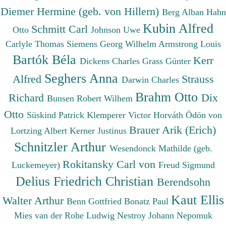
Diemer Hermine (geb. von Hillern)
Berg Alban
Hahn
Kubin Alfred
Schmitt Carl
Otto
Johnson Uwe
Carlyle Thomas
Siemens Georg Wilhelm
Armstrong Louis
Bartók Béla
Kerr
Dickens Charles
Grass Günter
Seghers Anna
Alfred
Strauss
Darwin Charles
Brahm Otto
Richard
Dix
Bunsen Robert Wilhem
Otto
Süskind Patrick
Klemperer Victor
Horváth Ödön von
Brauer Arik (Erich)
Lortzing Albert
Kerner Justinus
Schnitzler Arthur
Wesendonck Mathilde (geb.
Rokitansky Carl von
Luckemeyer)
Freud Sigmund
Delius Friedrich Christian
Berendsohn
Kaut Ellis
Walter Arthur
Benn Gottfried
Bonatz Paul
Mies van der Rohe Ludwig
Nestroy Johann Nepomuk