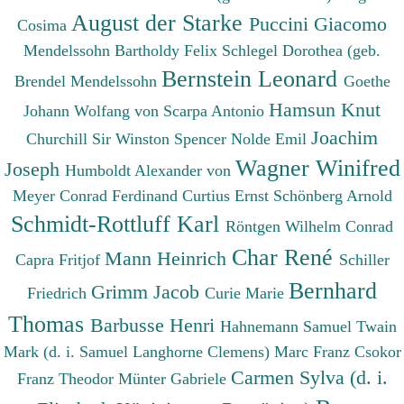
August der Starke
Puccini Giacomo
Cosima
Mendelssohn Bartholdy Felix
Schlegel Dorothea (geb.
Bernstein Leonard
Brendel Mendelssohn
Goethe
Hamsun Knut
Johann Wolfang von
Scarpa Antonio
Joachim
Churchill Sir Winston Spencer
Nolde Emil
Wagner Winifred
Joseph
Humboldt Alexander von
Meyer Conrad Ferdinand
Curtius Ernst
Schönberg Arnold
Schmidt-Rottluff Karl
Röntgen Wilhelm Conrad
Char René
Mann Heinrich
Capra Fritjof
Schiller
Bernhard
Grimm Jacob
Friedrich
Curie Marie
Thomas
Barbusse Henri
Hahnemann Samuel
Twain
Mark (d. i. Samuel Langhorne Clemens)
Marc Franz
Csokor
Carmen Sylva (d. i.
Franz Theodor
Münter Gabriele