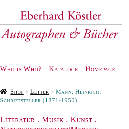
Zur
Zum
Navigation
Inhalt
springen
springen
Who is Who?
Kataloge
Homepage
Shop
Letter
Mann, Heinrich,
Schriftsteller (1871-1950).
Literatur
.
Musik
.
Kunst
.