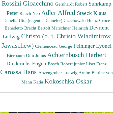
Rossini Gioacchino
Suhrkamp
Gernhardt Robert
Adler Alfred
Peter
Staeck Klaus
Rauch Neo
Danella Utta (eigentl. Denneler)
Czechowski Heinz
Croce
Devrient
Benedetto
Brecht Bertolt
Marschner Heinrich
Christo (d. i. Christo Wladimirow
Ludwig
Jawaschew)
Feininger Lyonel
Clemenceau George
Achternbusch Herbert
Bierbaum Otto Julius
Diederichs Eugen
Bosch Robert junior
Liszt Franz
Carossa Hans
Anzengruber Ludwig
Arnim Bettine von
Kokoschka Oskar
Mann Katia