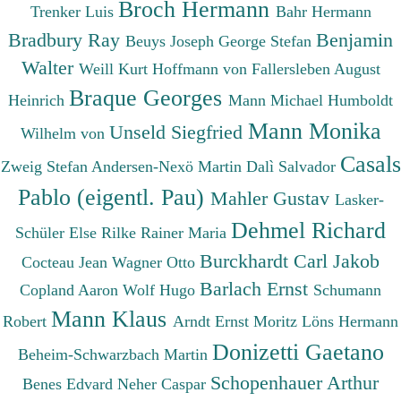
Broch Hermann
Trenker Luis
Bahr Hermann
Bradbury Ray
Benjamin
Beuys Joseph
George Stefan
Walter
Weill Kurt
Hoffmann von Fallersleben August
Braque Georges
Heinrich
Mann Michael
Humboldt
Mann Monika
Unseld Siegfried
Wilhelm von
Casals
Zweig Stefan
Andersen-Nexö Martin
Dalì Salvador
Pablo (eigentl. Pau)
Mahler Gustav
Lasker-
Dehmel Richard
Schüler Else
Rilke Rainer Maria
Burckhardt Carl Jakob
Cocteau Jean
Wagner Otto
Barlach Ernst
Copland Aaron
Wolf Hugo
Schumann
Mann Klaus
Robert
Arndt Ernst Moritz
Löns Hermann
Donizetti Gaetano
Beheim-Schwarzbach Martin
Schopenhauer Arthur
Benes Edvard
Neher Caspar