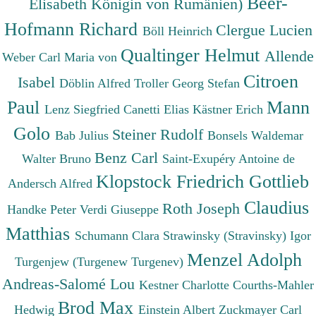
Beer-
Elisabeth Königin von Rumänien)
Hofmann Richard
Clergue Lucien
Böll Heinrich
Qualtinger Helmut
Allende
Weber Carl Maria von
Citroen
Isabel
Döblin Alfred
Troller Georg Stefan
Paul
Mann
Lenz Siegfried
Canetti Elias
Kästner Erich
Golo
Steiner Rudolf
Bab Julius
Bonsels Waldemar
Benz Carl
Walter Bruno
Saint-Exupéry Antoine de
Klopstock Friedrich Gottlieb
Andersch Alfred
Claudius
Roth Joseph
Handke Peter
Verdi Giuseppe
Matthias
Schumann Clara
Strawinsky (Stravinsky) Igor
Menzel Adolph
Turgenjew (Turgenew Turgenev)
Andreas-Salomé Lou
Kestner Charlotte
Courths-Mahler
Brod Max
Hedwig
Einstein Albert
Zuckmayer Carl