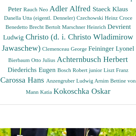
Adler Alfred
Peter
Staeck Klaus
Rauch Neo
Danella Utta (eigentl. Denneler)
Czechowski Heinz
Croce
Devrient
Benedetto
Brecht Bertolt
Marschner Heinrich
Christo (d. i. Christo Wladimirow
Ludwig
Jawaschew)
Feininger Lyonel
Clemenceau George
Achternbusch Herbert
Bierbaum Otto Julius
Diederichs Eugen
Bosch Robert junior
Liszt Franz
Carossa Hans
Anzengruber Ludwig
Arnim Bettine von
Kokoschka Oskar
Mann Katia