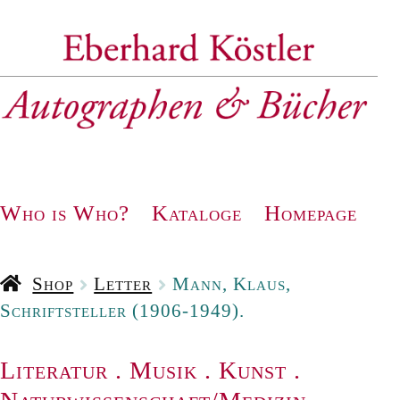
Zur
Zum
Navigation
Inhalt
springen
springen
Who is Who?
Kataloge
Homepage
Shop
Letter
Mann, Klaus,
Schriftsteller (1906-1949).
Literatur
.
Musik
.
Kunst
.