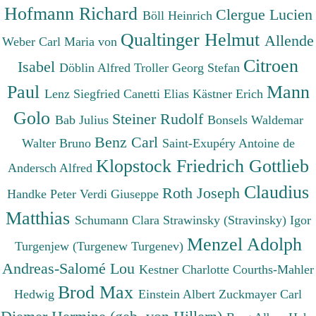
Hofmann Richard
Clergue Lucien
Böll Heinrich
Qualtinger Helmut
Allende
Weber Carl Maria von
Citroen
Isabel
Döblin Alfred
Troller Georg Stefan
Paul
Mann
Lenz Siegfried
Canetti Elias
Kästner Erich
Golo
Steiner Rudolf
Bab Julius
Bonsels Waldemar
Benz Carl
Walter Bruno
Saint-Exupéry Antoine de
Klopstock Friedrich Gottlieb
Andersch Alfred
Claudius
Roth Joseph
Handke Peter
Verdi Giuseppe
Matthias
Schumann Clara
Strawinsky (Stravinsky) Igor
Menzel Adolph
Turgenjew (Turgenew Turgenev)
Andreas-Salomé Lou
Kestner Charlotte
Courths-Mahler
Brod Max
Hedwig
Einstein Albert
Zuckmayer Carl