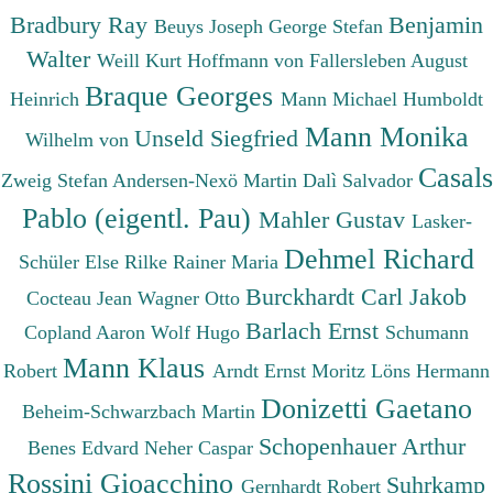
Bradbury Ray
Benjamin
Beuys Joseph
George Stefan
Walter
Weill Kurt
Hoffmann von Fallersleben August
Braque Georges
Heinrich
Mann Michael
Humboldt
Mann Monika
Unseld Siegfried
Wilhelm von
Casals
Zweig Stefan
Andersen-Nexö Martin
Dalì Salvador
Pablo (eigentl. Pau)
Mahler Gustav
Lasker-
Dehmel Richard
Schüler Else
Rilke Rainer Maria
Burckhardt Carl Jakob
Cocteau Jean
Wagner Otto
Barlach Ernst
Copland Aaron
Wolf Hugo
Schumann
Mann Klaus
Robert
Arndt Ernst Moritz
Löns Hermann
Donizetti Gaetano
Beheim-Schwarzbach Martin
Schopenhauer Arthur
Benes Edvard
Neher Caspar
Rossini Gioacchino
Suhrkamp
Gernhardt Robert