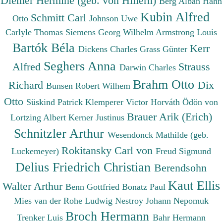
Diemer Hermine (geb. von Hillern)
Berg Alban
Hahn
Kubin Alfred
Schmitt Carl
Otto
Johnson Uwe
Carlyle Thomas
Siemens Georg Wilhelm
Armstrong Louis
Bartók Béla
Kerr
Dickens Charles
Grass Günter
Seghers Anna
Alfred
Strauss
Darwin Charles
Brahm Otto
Richard
Dix
Bunsen Robert Wilhem
Otto
Süskind Patrick
Klemperer Victor
Horváth Ödön von
Brauer Arik (Erich)
Lortzing Albert
Kerner Justinus
Schnitzler Arthur
Wesendonck Mathilde (geb.
Rokitansky Carl von
Luckemeyer)
Freud Sigmund
Delius Friedrich Christian
Berendsohn
Kaut Ellis
Walter Arthur
Benn Gottfried
Bonatz Paul
Mies van der Rohe Ludwig
Nestroy Johann Nepomuk
Broch Hermann
Trenker Luis
Bahr Hermann