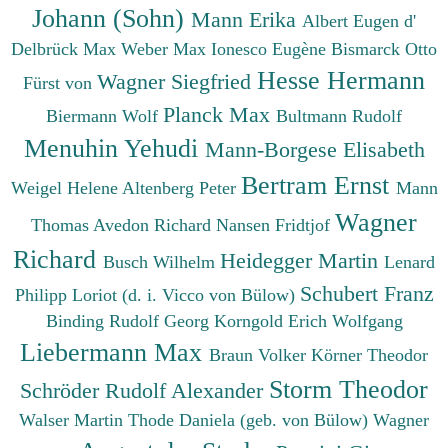
Johann (Sohn)
Mann Erika
Albert Eugen d'
Delbrück Max
Weber Max
Ionesco Eugène
Bismarck Otto
Hesse Hermann
Wagner Siegfried
Fürst von
Planck Max
Biermann Wolf
Bultmann Rudolf
Menuhin Yehudi
Mann-Borgese Elisabeth
Bertram Ernst
Weigel Helene
Altenberg Peter
Mann
Wagner
Thomas
Avedon Richard
Nansen Fridtjof
Richard
Heidegger Martin
Busch Wilhelm
Lenard
Schubert Franz
Philipp
Loriot (d. i. Vicco von Bülow)
Binding Rudolf Georg
Korngold Erich Wolfgang
Liebermann Max
Braun Volker
Körner Theodor
Storm Theodor
Schröder Rudolf Alexander
Walser Martin
Thode Daniela (geb. von Bülow)
Wagner