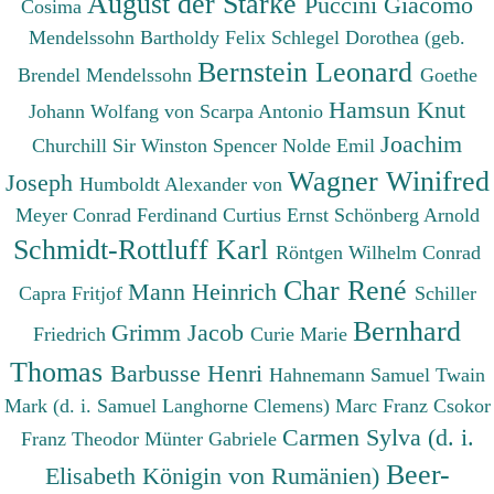
August der Starke
Puccini Giacomo
Cosima
Mendelssohn Bartholdy Felix
Schlegel Dorothea (geb.
Bernstein Leonard
Brendel Mendelssohn
Goethe
Hamsun Knut
Johann Wolfang von
Scarpa Antonio
Joachim
Churchill Sir Winston Spencer
Nolde Emil
Wagner Winifred
Joseph
Humboldt Alexander von
Meyer Conrad Ferdinand
Curtius Ernst
Schönberg Arnold
Schmidt-Rottluff Karl
Röntgen Wilhelm Conrad
Char René
Mann Heinrich
Capra Fritjof
Schiller
Bernhard
Grimm Jacob
Friedrich
Curie Marie
Thomas
Barbusse Henri
Hahnemann Samuel
Twain
Mark (d. i. Samuel Langhorne Clemens)
Marc Franz
Csokor
Carmen Sylva (d. i.
Franz Theodor
Münter Gabriele
Beer-
Elisabeth Königin von Rumänien)