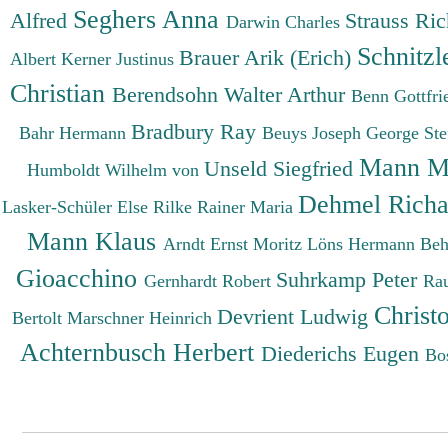
Seghers Anna
Alfred
Strauss Ri
Darwin Charles
Schnitzl
Brauer Arik (Erich)
Albert
Kerner Justinus
Christian
Berendsohn Walter Arthur
Benn Gottfr
Bradbury Ray
Bahr Hermann
Beuys Joseph
George St
Mann M
Unseld Siegfried
Humboldt Wilhelm von
Dehmel Rich
Lasker-Schüler Else
Rilke Rainer Maria
Mann Klaus
Arndt Ernst Moritz
Löns Hermann
Beh
Gioacchino
Suhrkamp Peter
Gernhardt Robert
Ra
Christ
Devrient Ludwig
Bertolt
Marschner Heinrich
Achternbusch Herbert
Diederichs Eugen
Bo