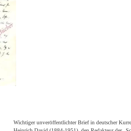
Wichtiger unveröffentlichter Brief in deutscher Kur
Heinrich David (1884-1951), den Redakteur der „Sc