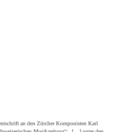
rentschrift an den Zürcher Komponisten Karl
hweizerischen Musikzeitung“: „[…] unter den