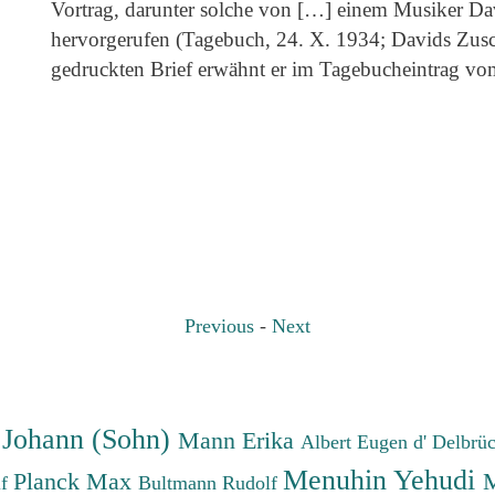
Vortrag, darunter solche von […] einem Musiker Dav
hervorgerufen (Tagebuch, 24. X. 1934; Davids Zusch
gedruckten Brief erwähnt er im Tagebucheintrag vom
Previous
-
Next
 Johann (Sohn)
Mann Erika
Albert Eugen d'
Delbrü
Menuhin Yehudi
Planck Max
M
lf
Bultmann Rudolf