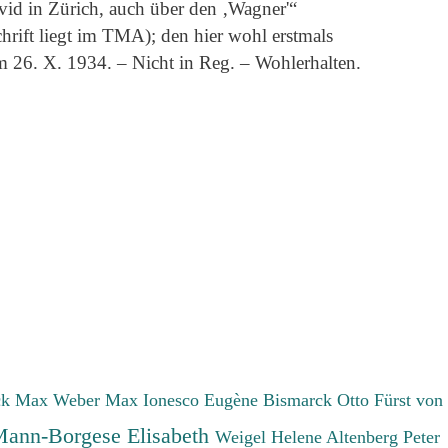
id in Zürich, auch über den ‚Wagner'“
rift liegt im TMA); den hier wohl erstmals
 26. X. 1934. – Nicht in Reg. – Wohlerhalten.
ck Max
Weber Max
Ionesco Eugène
Bismarck Otto Fürst von
ann-Borgese Elisabeth
Weigel Helene
Altenberg Peter