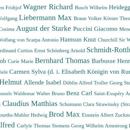
Wagner Richard
Heidegg
n Fridtjof
Busch Wilhelm
Liebermann Max
Wolfgang
Braun Volker
Körner The
August der Starke
Puccini Giacomo
Cosima
Mend
Hamsun Knut
Wolfang von
Scarpa Antonio
Churchill Sir 
Schmidt-Rottl
erdinand
Curtius Ernst
Schönberg Arnold
Bernhard Thomas
cob
Barbusse Hen
Curie Marie
Carmen Sylva (d. i. Elisabeth Königin von R
iele
 Helmut
Allende Isabel
Döblin Alfred
Troller Georg St
Benz Carl
onsels Waldemar
Walter Bruno
Saint-Exupéry A
Claudius Matthias
h
Schumann Clara
Strawinsky (Str
Brod Max
ourths-Mahler Hedwig
Einstein Albert
Zuckm
lfred
Carlyle Thomas
Siemens Georg Wilhelm
Armstrong 