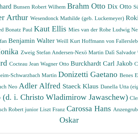
Brahm Otto
chard
Dix Otto
Bunsen Robert Wilhem
S
er Arthur
Roki
Wesendonck Mathilde (geb. Luckemeyer)
Kaut Ellis
ied
Bonatz Paul
Mies van der Rohe Ludwig
Ne
Benjamin Walter
efan
Weill Kurt
Hoffmann von Fallersleb
onika
Zweig Stefan
Andersen-Nexö Martin
Dalì Salvador
ard
Burckhardt Carl Jakob
Cocteau Jean
Wagner Otto
C
Donizetti Gaetano
eim-Schwarzbach Martin
Benes 
Adler Alfred
Staeck Klaus
uch Neo
Danella Utta (ei
o (d. i. Christo Wladimirow Jawaschew)
Cle
Carossa Hans
sch Robert junior
Liszt Franz
Anzengrub
Oskar