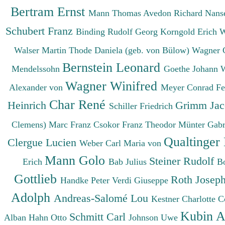
Bertram Ernst
Mann Thomas
Avedon Richard
Nanse
Schubert Franz
Binding Rudolf Georg
Korngold Erich 
Walser Martin
Thode Daniela (geb. von Bülow)
Wagner 
Bernstein Leonard
Mendelssohn
Goethe Johann 
Wagner Winifred
Alexander von
Meyer Conrad F
Char René
Heinrich
Grimm Ja
Schiller Friedrich
Clemens)
Marc Franz
Csokor Franz Theodor
Münter Gabr
Qualtinger
Clergue Lucien
Weber Carl Maria von
Mann Golo
Steiner Rudolf
Erich
Bab Julius
B
Gottlieb
Roth Josep
Handke Peter
Verdi Giuseppe
Adolph
Andreas-Salomé Lou
Kestner Charlotte
C
Kubin A
Schmitt Carl
Alban
Hahn Otto
Johnson Uwe