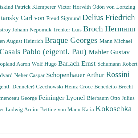
üskind Patrick
Klemperer Victor
Horváth Ödön von
Lortzing
Delius Friedrich
tansky Carl von
Freud Sigmund
Broch Hermann
stroy Johann Nepomuk
Trenker Luis
Braque Georges
en August Heinrich
Mann Michael
Casals Pablo (eigentl. Pau)
Mahler Gustav
Barlach Ernst
opland Aaron
Wolf Hugo
Schumann Robert
Rossini
Schopenhauer Arthur
Edvard
Neher Caspar
gentl. Denneler)
Czechowski Heinz
Croce Benedetto
Brecht
Feininger Lyonel
menceau George
Bierbaum Otto Julius
Kokoschka
er Ludwig
Arnim Bettine von
Mann Katia