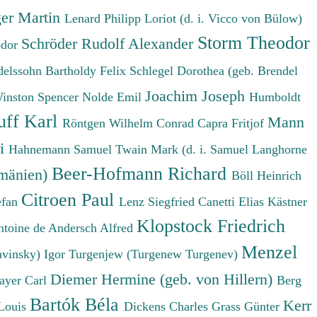
er Martin
Lenard Philipp
Loriot (d. i. Vicco von Bülow)
Storm Theodor
Schröder Rudolf Alexander
odor
elssohn Bartholdy Felix
Schlegel Dorothea (geb. Brendel
Joachim Joseph
Winston Spencer
Nolde Emil
Humboldt
uff Karl
Mann
Röntgen Wilhelm Conrad
Capra Fritjof
ri
Hahnemann Samuel
Twain Mark (d. i. Samuel Langhorne
Beer-Hofmann Richard
umänien)
Böll Heinrich
Citroen Paul
efan
Lenz Siegfried
Canetti Elias
Kästner
Klopstock Friedrich
ntoine de
Andersch Alfred
Menzel
avinsky) Igor
Turgenjew (Turgenew Turgenev)
Diemer Hermine (geb. von Hillern)
ayer Carl
Berg
Bartók Béla
Kerr
Louis
Dickens Charles
Grass Günter