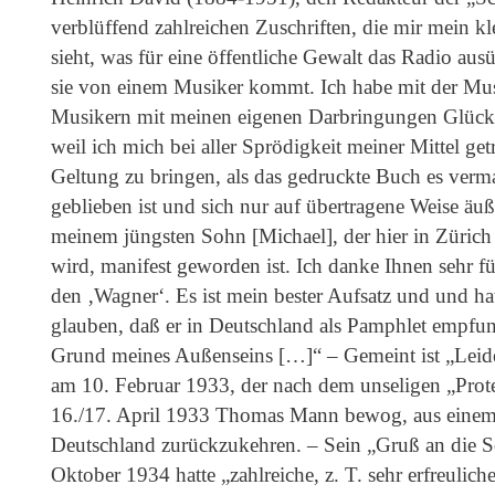
verblüffend zahlreichen Zuschriften, die mir mein 
sieht, was für eine öffentliche Gewalt das Radio ausü
sie von einem Musiker kommt. Ich habe mit der Mu
Musikern mit meinen eigenen Darbringungen Glück 
weil ich mich bei aller Sprödigkeit meiner Mittel get
Geltung zu bringen, als das gedruckte Buch es verm
geblieben ist und sich nur auf übertragene Weise äuß
meinem jüngsten Sohn [Michael], der hier in Züric
wird, manifest geworden ist. Ich danke Ihnen sehr fü
den ‚Wagner‘. Es ist mein bester Aufsatz und und h
glauben, daß er in Deutschland als Pamphlet empfun
Grund meines Außenseins […]“ – Gemeint ist „Leid
am 10. Februar 1933, der nach dem unseligen „Pro
16./17. April 1933 Thomas Mann bewog, aus einem 
Deutschland zurückzukehren. – Sein „Gruß an die 
Oktober 1934 hatte „zahlreiche, z. T. sehr erfreulic