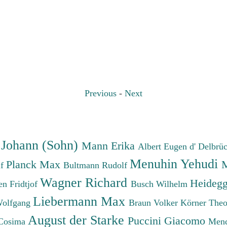
Previous
-
Next
 Johann (Sohn)
Mann Erika
Albert Eugen d'
Delbrü
Menuhin Yehudi
Planck Max
M
lf
Bultmann Rudolf
Wagner Richard
Heidegg
n Fridtjof
Busch Wilhelm
Liebermann Max
Wolfgang
Braun Volker
Körner The
August der Starke
Puccini Giacomo
Cosima
Mend