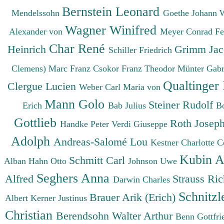
Bernstein Leonard
Mendelssohn
Goethe Johann 
Wagner Winifred
Alexander von
Meyer Conrad F
Char René
Heinrich
Grimm Ja
Schiller Friedrich
Clemens)
Marc Franz
Csokor Franz Theodor
Münter Gabr
Qualtinger
Clergue Lucien
Weber Carl Maria von
Mann Golo
Steiner Rudolf
Erich
Bab Julius
B
Gottlieb
Roth Josep
Handke Peter
Verdi Giuseppe
Adolph
Andreas-Salomé Lou
Kestner Charlotte
C
Kubin A
Schmitt Carl
Alban
Hahn Otto
Johnson Uwe
Seghers Anna
Alfred
Strauss Ri
Darwin Charles
Schnitzl
Brauer Arik (Erich)
Albert
Kerner Justinus
Christian
Berendsohn Walter Arthur
Benn Gottfr