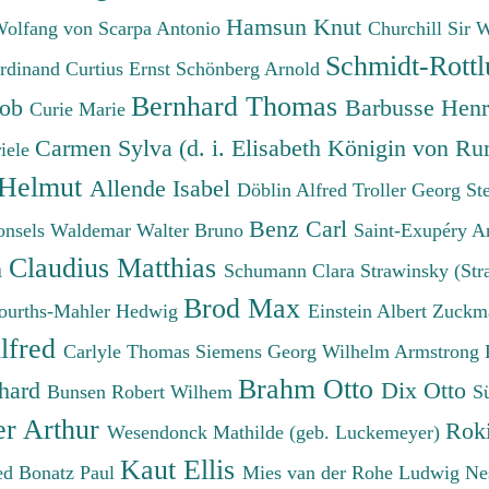
Hamsun Knut
Wolfang von
Scarpa Antonio
Churchill Sir 
Schmidt-Rottl
erdinand
Curtius Ernst
Schönberg Arnold
Bernhard Thomas
cob
Barbusse Hen
Curie Marie
Carmen Sylva (d. i. Elisabeth Königin von R
iele
 Helmut
Allende Isabel
Döblin Alfred
Troller Georg St
Benz Carl
onsels Waldemar
Walter Bruno
Saint-Exupéry A
Claudius Matthias
h
Schumann Clara
Strawinsky (Str
Brod Max
ourths-Mahler Hedwig
Einstein Albert
Zuckm
lfred
Carlyle Thomas
Siemens Georg Wilhelm
Armstrong 
Brahm Otto
chard
Dix Otto
Bunsen Robert Wilhem
S
er Arthur
Roki
Wesendonck Mathilde (geb. Luckemeyer)
Kaut Ellis
ied
Bonatz Paul
Mies van der Rohe Ludwig
Ne