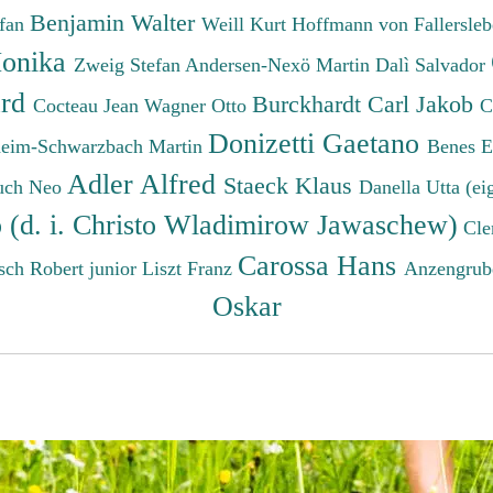
Benjamin Walter
efan
Weill Kurt
Hoffmann von Fallersleb
onika
Zweig Stefan
Andersen-Nexö Martin
Dalì Salvador
ard
Burckhardt Carl Jakob
Cocteau Jean
Wagner Otto
C
Donizetti Gaetano
eim-Schwarzbach Martin
Benes 
Adler Alfred
Staeck Klaus
uch Neo
Danella Utta (ei
o (d. i. Christo Wladimirow Jawaschew)
Cle
Carossa Hans
sch Robert junior
Liszt Franz
Anzengrub
Oskar