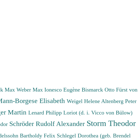
ck Max
Weber Max
Ionesco Eugène
Bismarck Otto Fürst von
ann-Borgese Elisabeth
Weigel Helene
Altenberg Peter
er Martin
Lenard Philipp
Loriot (d. i. Vicco von Bülow)
Storm Theodor
Schröder Rudolf Alexander
odor
elssohn Bartholdy Felix
Schlegel Dorothea (geb. Brendel