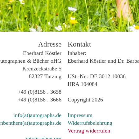
Adresse
Kontakt
Eberhard Köstler
Inhaber:
utographen & Bücher oHG
Eberhard Köstler und Dr. Barb
Kreuzeckstraße 5
82327 Tutzing
USt.-Nr.: DE 3012 10036
HRA 104084
+49 (0)8158 . 3658
+49 (0)8158 . 3666
Copyright 2026
info(at)autographs.de
Impressum
nbenthem(at)autographs.de
Widerrufsbelehrung
Vertrag widerrufen
autographen.org