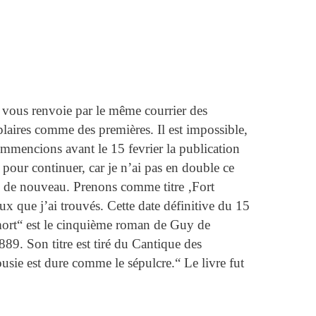
e vous renvoie par le même courrier des
plaires comme des premières. Il est impossible,
ommencions avant le 15 fevrier la publication
pour continuer, car je n’ai pas en double ce
etè de nouveau. Prenons comme titre ‚Fort
x que j’ai trouvés. Cette date définitive du 15
mort“ est le cinquième roman de Guy de
9. Son titre est tiré du Cantique des
ousie est dure comme le sépulcre.“ Le livre fut