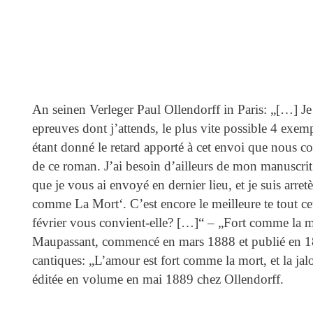
An seinen Verleger Paul Ollendorff in Paris: „[…] J
epreuves dont j’attends, le plus vite possible 4 exem
étant donné le retard apporté à cet envoi que nous c
de ce roman. J’ai besoin d’ailleurs de mon manuscrit 
que je vous ai envoyé en dernier lieu, et je suis arr
comme La Mort‘. C’est encore le meilleure te tout ceu
février vous convient-elle? […]“ – „Fort comme la 
Maupassant, commencé en mars 1888 et publié en 188
cantiques: „L’amour est fort comme la mort, et la jal
éditée en volume en mai 1889 chez Ollendorff.