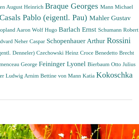
Braque Georges
en August Heinrich
Mann Michael
Casals Pablo (eigentl. Pau)
Mahler Gustav
Barlach Ernst
opland Aaron
Wolf Hugo
Schumann Robert
Rossini
Schopenhauer Arthur
Edvard
Neher Caspar
gentl. Denneler)
Czechowski Heinz
Croce Benedetto
Brecht
Feininger Lyonel
menceau George
Bierbaum Otto Julius
Kokoschka
er Ludwig
Arnim Bettine von
Mann Katia