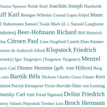
Joachim Joseph
Winston Spencer
Nolde Emil
Humboldt
uff Karl
Mann
Röntgen Wilhelm Conrad
Capra Fritjof
ri
Hahnemann Samuel
Twain Mark (d. i. Samuel Langhorne
Beer-Hofmann Richard
umänien)
Böll Heinrich
Citroen Paul
efan
Lenz Siegfried
Canetti Elias
Kästner
Klopstock Friedrich
ntoine de
Andersch Alfred
Menzel
avinsky) Igor
Turgenjew (Turgenew Turgenev)
Diemer Hermine (geb. von Hillern)
ayer Carl
Berg
Bartók Béla
Kerr
Louis
Dickens Charles
Grass Günter
üskind Patrick
Klemperer Victor
Horváth Ödön von
Lortzing
Delius Friedrich
tansky Carl von
Freud Sigmund
Broch Hermann
stroy Johann Nepomuk
Trenker Luis