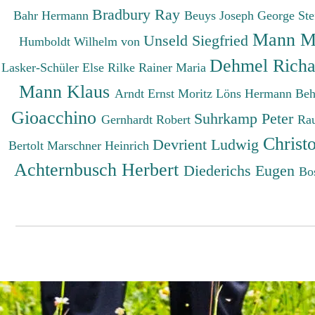
Bradbury Ray
Bahr Hermann
Beuys Joseph
George St
Mann M
Unseld Siegfried
Humboldt Wilhelm von
Dehmel Rich
Lasker-Schüler Else
Rilke Rainer Maria
Mann Klaus
Arndt Ernst Moritz
Löns Hermann
Beh
Gioacchino
Suhrkamp Peter
Gernhardt Robert
Ra
Christ
Devrient Ludwig
Bertolt
Marschner Heinrich
Achternbusch Herbert
Diederichs Eugen
Bo