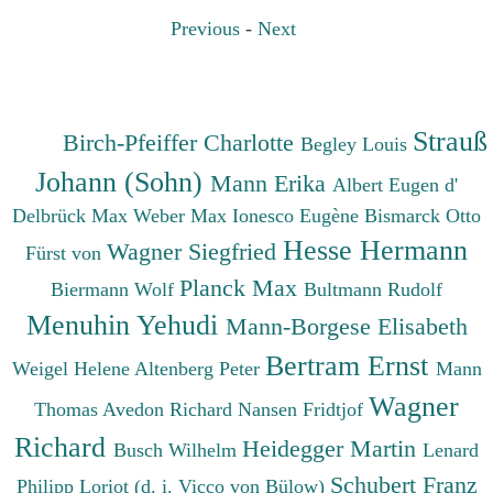
Previous
-
Next
Strauß
Birch-Pfeiffer Charlotte
Begley Louis
Johann (Sohn)
Mann Erika
Albert Eugen d'
Delbrück Max
Weber Max
Ionesco Eugène
Bismarck Otto
Hesse Hermann
Wagner Siegfried
Fürst von
Planck Max
Biermann Wolf
Bultmann Rudolf
Menuhin Yehudi
Mann-Borgese Elisabeth
Bertram Ernst
Weigel Helene
Altenberg Peter
Mann
Wagner
Thomas
Avedon Richard
Nansen Fridtjof
Richard
Heidegger Martin
Busch Wilhelm
Lenard
Schubert Franz
Philipp
Loriot (d. i. Vicco von Bülow)