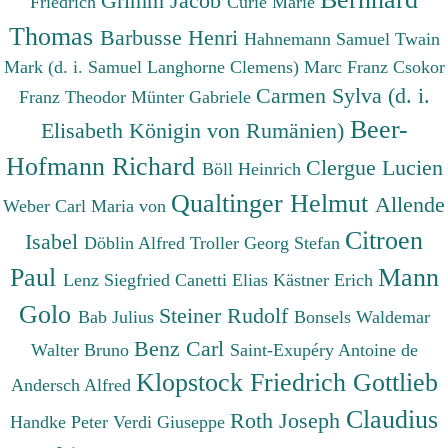
Grimm Jacob
Friedrich
Curie Marie
Thomas
Barbusse Henri
Hahnemann Samuel
Twain
Mark (d. i. Samuel Langhorne Clemens)
Marc Franz
Csokor
Carmen Sylva (d. i.
Franz Theodor
Münter Gabriele
Beer-
Elisabeth Königin von Rumänien)
Hofmann Richard
Clergue Lucien
Böll Heinrich
Qualtinger Helmut
Allende
Weber Carl Maria von
Citroen
Isabel
Döblin Alfred
Troller Georg Stefan
Paul
Mann
Lenz Siegfried
Canetti Elias
Kästner Erich
Golo
Steiner Rudolf
Bab Julius
Bonsels Waldemar
Benz Carl
Walter Bruno
Saint-Exupéry Antoine de
Klopstock Friedrich Gottlieb
Andersch Alfred
Claudius
Roth Joseph
Handke Peter
Verdi Giuseppe