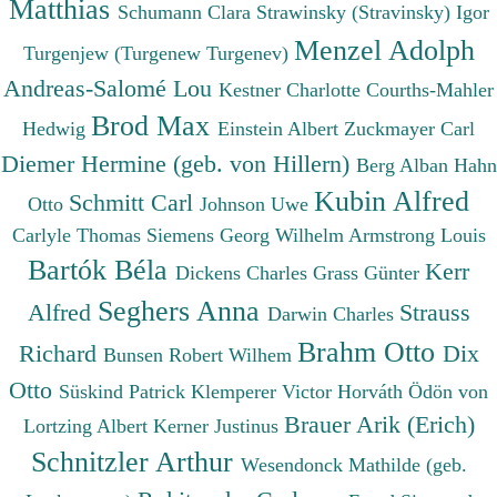
Matthias
Schumann Clara
Strawinsky (Stravinsky) Igor
Menzel Adolph
Turgenjew (Turgenew Turgenev)
Andreas-Salomé Lou
Kestner Charlotte
Courths-Mahler
Brod Max
Hedwig
Einstein Albert
Zuckmayer Carl
Diemer Hermine (geb. von Hillern)
Berg Alban
Hahn
Kubin Alfred
Schmitt Carl
Otto
Johnson Uwe
Carlyle Thomas
Siemens Georg Wilhelm
Armstrong Louis
Bartók Béla
Kerr
Dickens Charles
Grass Günter
Seghers Anna
Alfred
Strauss
Darwin Charles
Brahm Otto
Richard
Dix
Bunsen Robert Wilhem
Otto
Süskind Patrick
Klemperer Victor
Horváth Ödön von
Brauer Arik (Erich)
Lortzing Albert
Kerner Justinus
Schnitzler Arthur
Wesendonck Mathilde (geb.