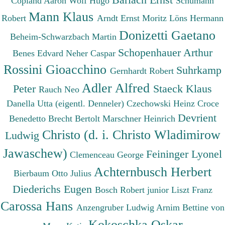
Copland Aaron
Wolf Hugo
Schumann
Mann Klaus
Robert
Arndt Ernst Moritz
Löns Hermann
Donizetti Gaetano
Beheim-Schwarzbach Martin
Schopenhauer Arthur
Benes Edvard
Neher Caspar
Rossini Gioacchino
Suhrkamp
Gernhardt Robert
Adler Alfred
Peter
Staeck Klaus
Rauch Neo
Danella Utta (eigentl. Denneler)
Czechowski Heinz
Croce
Devrient
Benedetto
Brecht Bertolt
Marschner Heinrich
Christo (d. i. Christo Wladimirow
Ludwig
Jawaschew)
Feininger Lyonel
Clemenceau George
Achternbusch Herbert
Bierbaum Otto Julius
Diederichs Eugen
Bosch Robert junior
Liszt Franz
Carossa Hans
Anzengruber Ludwig
Arnim Bettine von
Kokoschka Oskar