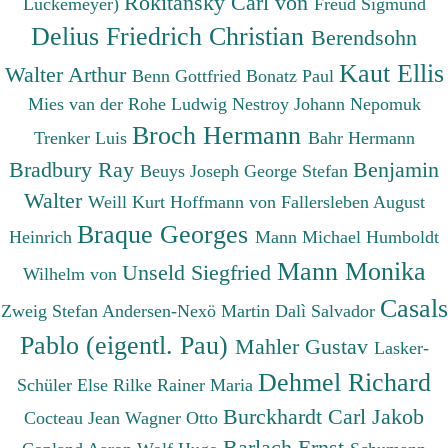
Rokitansky Carl von
Luckemeyer)
Freud Sigmund
Delius Friedrich Christian
Berendsohn
Kaut Ellis
Walter Arthur
Benn Gottfried
Bonatz Paul
Mies van der Rohe Ludwig
Nestroy Johann Nepomuk
Broch Hermann
Trenker Luis
Bahr Hermann
Bradbury Ray
Benjamin
Beuys Joseph
George Stefan
Walter
Weill Kurt
Hoffmann von Fallersleben August
Braque Georges
Heinrich
Mann Michael
Humboldt
Mann Monika
Unseld Siegfried
Wilhelm von
Casals
Zweig Stefan
Andersen-Nexö Martin
Dalì Salvador
Pablo (eigentl. Pau)
Mahler Gustav
Lasker-
Dehmel Richard
Schüler Else
Rilke Rainer Maria
Burckhardt Carl Jakob
Cocteau Jean
Wagner Otto
Barlach Ernst