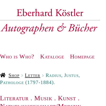
Zur
Zum
Navigation
Inhalt
springen
springen
Who is Who?
Kataloge
Homepage
Shop
Letter
Radius, Justus,
Pathologe (1797-1884).
Literatur
.
Musik
.
Kunst
.