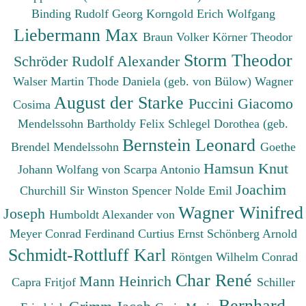
Binding Rudolf Georg
Korngold Erich Wolfgang
Liebermann Max
Braun Volker
Körner Theodor
Storm Theodor
Schröder Rudolf Alexander
Walser Martin
Thode Daniela (geb. von Bülow)
Wagner
August der Starke
Puccini Giacomo
Cosima
Mendelssohn Bartholdy Felix
Schlegel Dorothea (geb.
Bernstein Leonard
Brendel Mendelssohn
Goethe
Hamsun Knut
Johann Wolfang von
Scarpa Antonio
Joachim
Churchill Sir Winston Spencer
Nolde Emil
Wagner Winifred
Joseph
Humboldt Alexander von
Meyer Conrad Ferdinand
Curtius Ernst
Schönberg Arnold
Schmidt-Rottluff Karl
Röntgen Wilhelm Conrad
Char René
Mann Heinrich
Capra Fritjof
Schiller
Bernhard