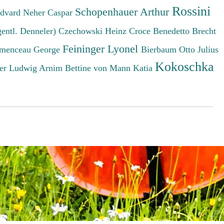
Rossini
Schopenhauer Arthur
Edvard
Neher Caspar
gentl. Denneler)
Czechowski Heinz
Croce Benedetto
Brecht
Feininger Lyonel
menceau George
Bierbaum Otto Julius
Kokoschka
er Ludwig
Arnim Bettine von
Mann Katia