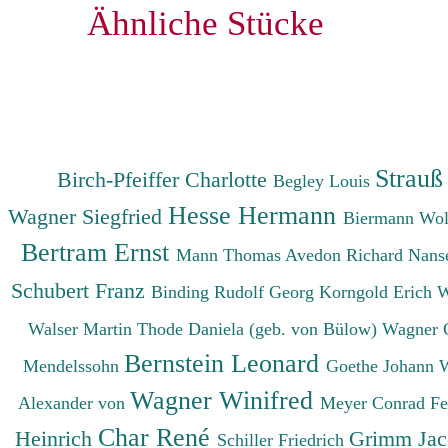
Ähnliche Stücke
Strauß
Birch-Pfeiffer Charlotte
Begley Louis
Hesse Hermann
Wagner Siegfried
Biermann Wo
Bertram Ernst
Mann Thomas
Avedon Richard
Nanse
Schubert Franz
Binding Rudolf Georg
Korngold Erich 
Walser Martin
Thode Daniela (geb. von Bülow)
Wagner 
Bernstein Leonard
Mendelssohn
Goethe Johann 
Wagner Winifred
Alexander von
Meyer Conrad F
Char René
Heinrich
Grimm Ja
Schiller Friedrich