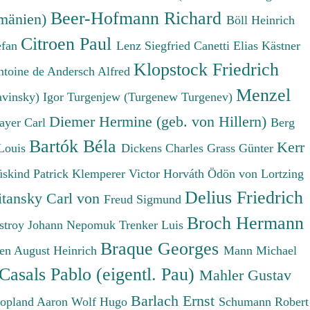
Beer-Hofmann Richard
umänien)
Böll Heinrich
Citroen Paul
efan
Lenz Siegfried
Canetti Elias
Kästner
Klopstock Friedrich
ntoine de
Andersch Alfred
Menzel
avinsky) Igor
Turgenjew (Turgenew Turgenev)
Diemer Hermine (geb. von Hillern)
ayer Carl
Berg
Bartók Béla
Kerr
Louis
Dickens Charles
Grass Günter
üskind Patrick
Klemperer Victor
Horváth Ödön von
Lortzing
Delius Friedrich
tansky Carl von
Freud Sigmund
Broch Hermann
stroy Johann Nepomuk
Trenker Luis
Braque Georges
en August Heinrich
Mann Michael
Casals Pablo (eigentl. Pau)
Mahler Gustav
Barlach Ernst
opland Aaron
Wolf Hugo
Schumann Robert