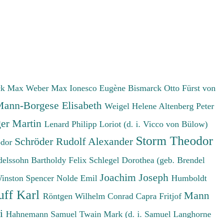
ck Max
Weber Max
Ionesco Eugène
Bismarck Otto Fürst von
ann-Borgese Elisabeth
Weigel Helene
Altenberg Peter
er Martin
Lenard Philipp
Loriot (d. i. Vicco von Bülow)
Storm Theodor
Schröder Rudolf Alexander
odor
elssohn Bartholdy Felix
Schlegel Dorothea (geb. Brendel
Joachim Joseph
Winston Spencer
Nolde Emil
Humboldt
uff Karl
Mann
Röntgen Wilhelm Conrad
Capra Fritjof
ri
Hahnemann Samuel
Twain Mark (d. i. Samuel Langhorne