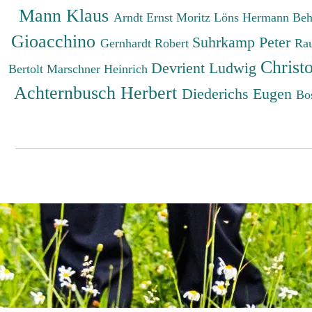
Mann Klaus
Arndt Ernst Moritz
Löns Hermann
Beh
Gioacchino
Suhrkamp Peter
Gernhardt Robert
Ra
Christ
Devrient Ludwig
Bertolt
Marschner Heinrich
Achternbusch Herbert
Diederichs Eugen
Bo