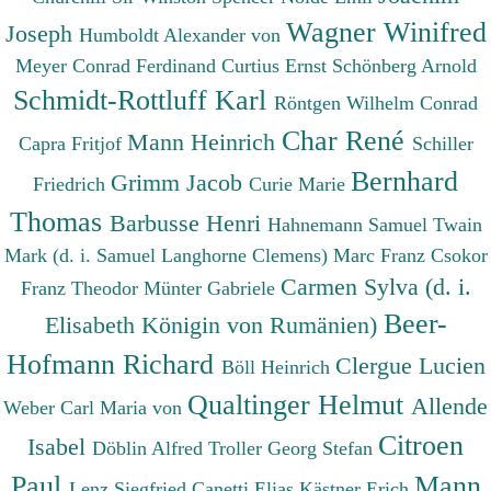
Wagner Winifred
Joseph
Humboldt Alexander von
Meyer Conrad Ferdinand
Curtius Ernst
Schönberg Arnold
Schmidt-Rottluff Karl
Röntgen Wilhelm Conrad
Char René
Mann Heinrich
Capra Fritjof
Schiller
Bernhard
Grimm Jacob
Friedrich
Curie Marie
Thomas
Barbusse Henri
Hahnemann Samuel
Twain
Mark (d. i. Samuel Langhorne Clemens)
Marc Franz
Csokor
Carmen Sylva (d. i.
Franz Theodor
Münter Gabriele
Beer-
Elisabeth Königin von Rumänien)
Hofmann Richard
Clergue Lucien
Böll Heinrich
Qualtinger Helmut
Allende
Weber Carl Maria von
Citroen
Isabel
Döblin Alfred
Troller Georg Stefan
Paul
Mann
Lenz Siegfried
Canetti Elias
Kästner Erich