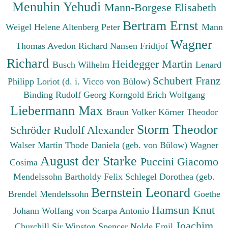
Menuhin Yehudi
Mann-Borgese Elisabeth
Bertram Ernst
Weigel Helene
Altenberg Peter
Mann
Wagner
Thomas
Avedon Richard
Nansen Fridtjof
Richard
Heidegger Martin
Busch Wilhelm
Lenard
Schubert Franz
Philipp
Loriot (d. i. Vicco von Bülow)
Binding Rudolf Georg
Korngold Erich Wolfgang
Liebermann Max
Braun Volker
Körner Theodor
Storm Theodor
Schröder Rudolf Alexander
Walser Martin
Thode Daniela (geb. von Bülow)
Wagner
August der Starke
Puccini Giacomo
Cosima
Mendelssohn Bartholdy Felix
Schlegel Dorothea (geb.
Bernstein Leonard
Brendel Mendelssohn
Goethe
Hamsun Knut
Johann Wolfang von
Scarpa Antonio
Joachim
Churchill Sir Winston Spencer
Nolde Emil