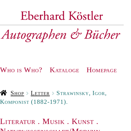
Zur
Zum
Navigation
Inhalt
springen
springen
Who is Who?
Kataloge
Homepage
Shop
Letter
Strawinsky, Igor,
Komponist (1882-1971).
Literatur
.
Musik
.
Kunst
.