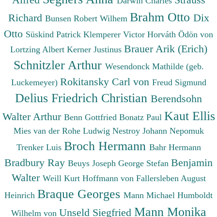
Darwin Charles
Brahm Otto
Richard
Dix
Bunsen Robert Wilhem
Otto
Süskind Patrick
Klemperer Victor
Horváth Ödön von
Brauer Arik (Erich)
Lortzing Albert
Kerner Justinus
Schnitzler Arthur
Wesendonck Mathilde (geb.
Rokitansky Carl von
Luckemeyer)
Freud Sigmund
Delius Friedrich Christian
Berendsohn
Kaut Ellis
Walter Arthur
Benn Gottfried
Bonatz Paul
Mies van der Rohe Ludwig
Nestroy Johann Nepomuk
Broch Hermann
Trenker Luis
Bahr Hermann
Bradbury Ray
Benjamin
Beuys Joseph
George Stefan
Walter
Weill Kurt
Hoffmann von Fallersleben August
Braque Georges
Heinrich
Mann Michael
Humboldt
Mann Monika
Unseld Siegfried
Wilhelm von