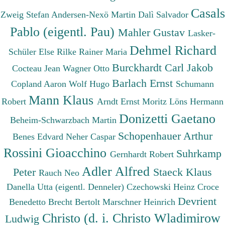
Casals
Zweig Stefan
Andersen-Nexö Martin
Dalì Salvador
Pablo (eigentl. Pau)
Mahler Gustav
Lasker-
Dehmel Richard
Schüler Else
Rilke Rainer Maria
Burckhardt Carl Jakob
Cocteau Jean
Wagner Otto
Barlach Ernst
Copland Aaron
Wolf Hugo
Schumann
Mann Klaus
Robert
Arndt Ernst Moritz
Löns Hermann
Donizetti Gaetano
Beheim-Schwarzbach Martin
Schopenhauer Arthur
Benes Edvard
Neher Caspar
Rossini Gioacchino
Suhrkamp
Gernhardt Robert
Adler Alfred
Peter
Staeck Klaus
Rauch Neo
Danella Utta (eigentl. Denneler)
Czechowski Heinz
Croce
Devrient
Benedetto
Brecht Bertolt
Marschner Heinrich
Christo (d. i. Christo Wladimirow
Ludwig