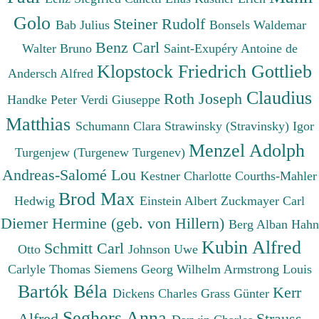
Golo
Steiner Rudolf
Bab Julius
Bonsels Waldemar
Benz Carl
Walter Bruno
Saint-Exupéry Antoine de
Klopstock Friedrich Gottlieb
Andersch Alfred
Claudius
Roth Joseph
Handke Peter
Verdi Giuseppe
Matthias
Schumann Clara
Strawinsky (Stravinsky) Igor
Menzel Adolph
Turgenjew (Turgenew Turgenev)
Andreas-Salomé Lou
Kestner Charlotte
Courths-Mahler
Brod Max
Hedwig
Einstein Albert
Zuckmayer Carl
Diemer Hermine (geb. von Hillern)
Berg Alban
Hahn
Kubin Alfred
Schmitt Carl
Otto
Johnson Uwe
Carlyle Thomas
Siemens Georg Wilhelm
Armstrong Louis
Bartók Béla
Kerr
Dickens Charles
Grass Günter
Seghers Anna
Alfred
Strauss