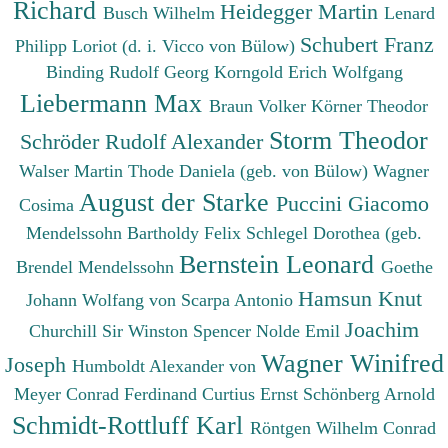
Richard
Heidegger Martin
Busch Wilhelm
Lenard
Schubert Franz
Philipp
Loriot (d. i. Vicco von Bülow)
Binding Rudolf Georg
Korngold Erich Wolfgang
Liebermann Max
Braun Volker
Körner Theodor
Storm Theodor
Schröder Rudolf Alexander
Walser Martin
Thode Daniela (geb. von Bülow)
Wagner
August der Starke
Puccini Giacomo
Cosima
Mendelssohn Bartholdy Felix
Schlegel Dorothea (geb.
Bernstein Leonard
Brendel Mendelssohn
Goethe
Hamsun Knut
Johann Wolfang von
Scarpa Antonio
Joachim
Churchill Sir Winston Spencer
Nolde Emil
Wagner Winifred
Joseph
Humboldt Alexander von
Meyer Conrad Ferdinand
Curtius Ernst
Schönberg Arnold
Schmidt-Rottluff Karl
Röntgen Wilhelm Conrad