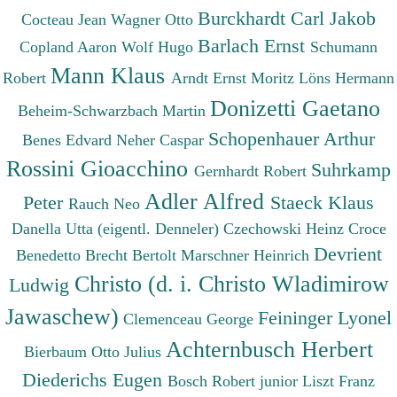
Burckhardt Carl Jakob
Cocteau Jean
Wagner Otto
Barlach Ernst
Copland Aaron
Wolf Hugo
Schumann
Mann Klaus
Robert
Arndt Ernst Moritz
Löns Hermann
Donizetti Gaetano
Beheim-Schwarzbach Martin
Schopenhauer Arthur
Benes Edvard
Neher Caspar
Rossini Gioacchino
Suhrkamp
Gernhardt Robert
Adler Alfred
Peter
Staeck Klaus
Rauch Neo
Danella Utta (eigentl. Denneler)
Czechowski Heinz
Croce
Devrient
Benedetto
Brecht Bertolt
Marschner Heinrich
Christo (d. i. Christo Wladimirow
Ludwig
Jawaschew)
Feininger Lyonel
Clemenceau George
Achternbusch Herbert
Bierbaum Otto Julius
Diederichs Eugen
Bosch Robert junior
Liszt Franz