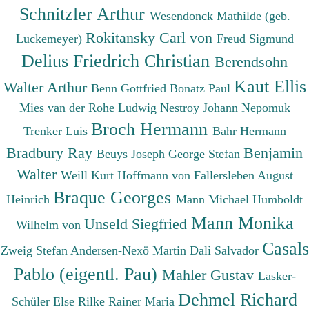
Schnitzler Arthur
Wesendonck Mathilde (geb.
Rokitansky Carl von
Luckemeyer)
Freud Sigmund
Delius Friedrich Christian
Berendsohn
Kaut Ellis
Walter Arthur
Benn Gottfried
Bonatz Paul
Mies van der Rohe Ludwig
Nestroy Johann Nepomuk
Broch Hermann
Trenker Luis
Bahr Hermann
Bradbury Ray
Benjamin
Beuys Joseph
George Stefan
Walter
Weill Kurt
Hoffmann von Fallersleben August
Braque Georges
Heinrich
Mann Michael
Humboldt
Mann Monika
Unseld Siegfried
Wilhelm von
Casals
Zweig Stefan
Andersen-Nexö Martin
Dalì Salvador
Pablo (eigentl. Pau)
Mahler Gustav
Lasker-
Dehmel Richard
Schüler Else
Rilke Rainer Maria