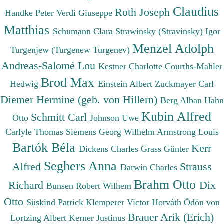
Claudius
Roth Joseph
Handke Peter
Verdi Giuseppe
Matthias
Schumann Clara
Strawinsky (Stravinsky) Igor
Menzel Adolph
Turgenjew (Turgenew Turgenev)
Andreas-Salomé Lou
Kestner Charlotte
Courths-Mahler
Brod Max
Hedwig
Einstein Albert
Zuckmayer Carl
Diemer Hermine (geb. von Hillern)
Berg Alban
Hahn
Kubin Alfred
Schmitt Carl
Otto
Johnson Uwe
Carlyle Thomas
Siemens Georg Wilhelm
Armstrong Louis
Bartók Béla
Kerr
Dickens Charles
Grass Günter
Seghers Anna
Alfred
Strauss
Darwin Charles
Brahm Otto
Richard
Dix
Bunsen Robert Wilhem
Otto
Süskind Patrick
Klemperer Victor
Horváth Ödön von
Brauer Arik (Erich)
Lortzing Albert
Kerner Justinus