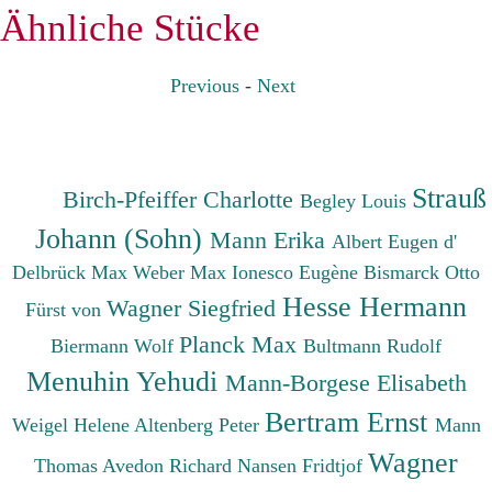
Ähnliche Stücke
Previous
-
Next
Strauß
Birch-Pfeiffer Charlotte
Begley Louis
Johann (Sohn)
Mann Erika
Albert Eugen d'
Delbrück Max
Weber Max
Ionesco Eugène
Bismarck Otto
Hesse Hermann
Wagner Siegfried
Fürst von
Planck Max
Biermann Wolf
Bultmann Rudolf
Menuhin Yehudi
Mann-Borgese Elisabeth
Bertram Ernst
Weigel Helene
Altenberg Peter
Mann
Wagner
Thomas
Avedon Richard
Nansen Fridtjof