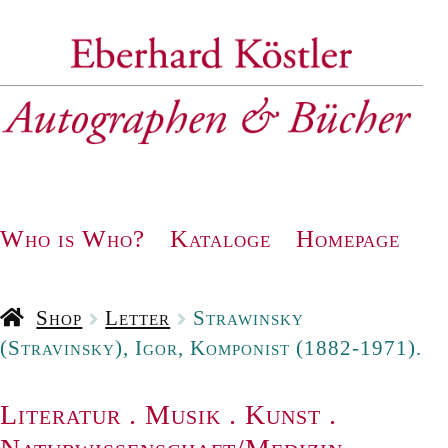
Zur
Zum
Navigation
Inhalt
springen
springen
Who is Who?
Kataloge
Homepage
Shop
Letter
Strawinsky
(Stravinsky), Igor, Komponist (1882-1971).
Literatur
.
Musik
.
Kunst
.