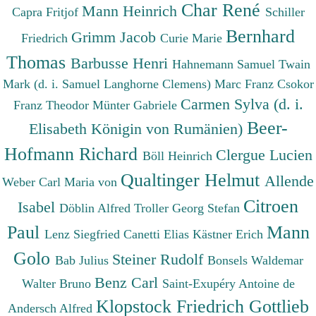
Char René
Mann Heinrich
Capra Fritjof
Schiller
Bernhard
Grimm Jacob
Friedrich
Curie Marie
Thomas
Barbusse Henri
Hahnemann Samuel
Twain
Mark (d. i. Samuel Langhorne Clemens)
Marc Franz
Csokor
Carmen Sylva (d. i.
Franz Theodor
Münter Gabriele
Beer-
Elisabeth Königin von Rumänien)
Hofmann Richard
Clergue Lucien
Böll Heinrich
Qualtinger Helmut
Allende
Weber Carl Maria von
Citroen
Isabel
Döblin Alfred
Troller Georg Stefan
Paul
Mann
Lenz Siegfried
Canetti Elias
Kästner Erich
Golo
Steiner Rudolf
Bab Julius
Bonsels Waldemar
Benz Carl
Walter Bruno
Saint-Exupéry Antoine de
Klopstock Friedrich Gottlieb
Andersch Alfred