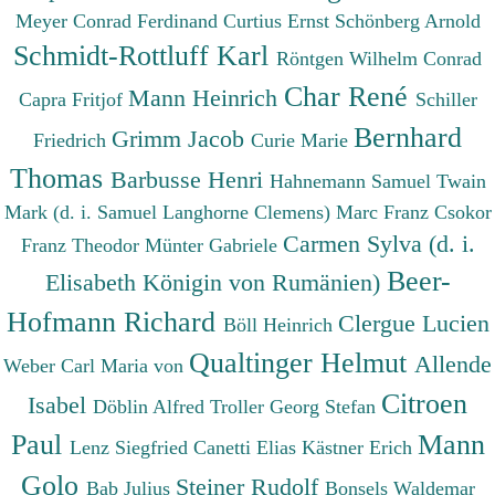
Meyer Conrad Ferdinand
Curtius Ernst
Schönberg Arnold
Schmidt-Rottluff Karl
Röntgen Wilhelm Conrad
Char René
Mann Heinrich
Capra Fritjof
Schiller
Bernhard
Grimm Jacob
Friedrich
Curie Marie
Thomas
Barbusse Henri
Hahnemann Samuel
Twain
Mark (d. i. Samuel Langhorne Clemens)
Marc Franz
Csokor
Carmen Sylva (d. i.
Franz Theodor
Münter Gabriele
Beer-
Elisabeth Königin von Rumänien)
Hofmann Richard
Clergue Lucien
Böll Heinrich
Qualtinger Helmut
Allende
Weber Carl Maria von
Citroen
Isabel
Döblin Alfred
Troller Georg Stefan
Paul
Mann
Lenz Siegfried
Canetti Elias
Kästner Erich
Golo
Steiner Rudolf
Bab Julius
Bonsels Waldemar