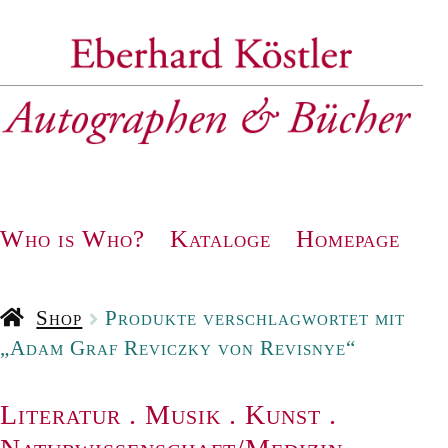
Zur
Zum
Navigation
Inhalt
springen
springen
Who is Who?
Kataloge
Homepage
Shop
Produkte verschlagwortet mit
„Adam Graf Reviczky von Revisnye“
Literatur
.
Musik
.
Kunst
.