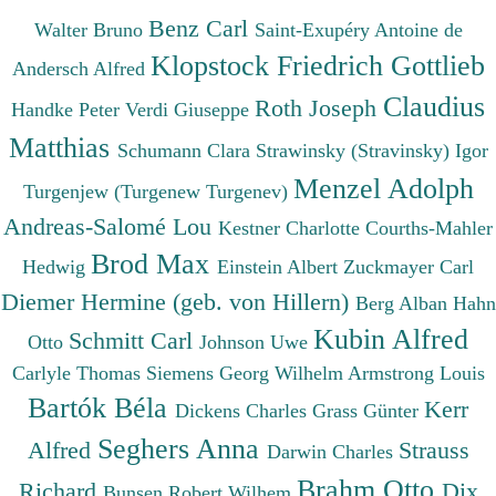
Benz Carl
Walter Bruno
Saint-Exupéry Antoine de
Klopstock Friedrich Gottlieb
Andersch Alfred
Claudius
Roth Joseph
Handke Peter
Verdi Giuseppe
Matthias
Schumann Clara
Strawinsky (Stravinsky) Igor
Menzel Adolph
Turgenjew (Turgenew Turgenev)
Andreas-Salomé Lou
Kestner Charlotte
Courths-Mahler
Brod Max
Hedwig
Einstein Albert
Zuckmayer Carl
Diemer Hermine (geb. von Hillern)
Berg Alban
Hahn
Kubin Alfred
Schmitt Carl
Otto
Johnson Uwe
Carlyle Thomas
Siemens Georg Wilhelm
Armstrong Louis
Bartók Béla
Kerr
Dickens Charles
Grass Günter
Seghers Anna
Alfred
Strauss
Darwin Charles
Brahm Otto
Richard
Dix
Bunsen Robert Wilhem