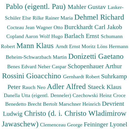
Pablo (eigentl. Pau)
Mahler Gustav
Lasker-
Dehmel Richard
Schüler Else
Rilke Rainer Maria
Burckhardt Carl Jakob
Cocteau Jean
Wagner Otto
Barlach Ernst
Copland Aaron
Wolf Hugo
Schumann
Mann Klaus
Robert
Arndt Ernst Moritz
Löns Hermann
Donizetti Gaetano
Beheim-Schwarzbach Martin
Schopenhauer Arthur
Benes Edvard
Neher Caspar
Rossini Gioacchino
Suhrkamp
Gernhardt Robert
Adler Alfred
Peter
Staeck Klaus
Rauch Neo
Danella Utta (eigentl. Denneler)
Czechowski Heinz
Croce
Devrient
Benedetto
Brecht Bertolt
Marschner Heinrich
Christo (d. i. Christo Wladimirow
Ludwig
Jawaschew)
Feininger Lyonel
Clemenceau George