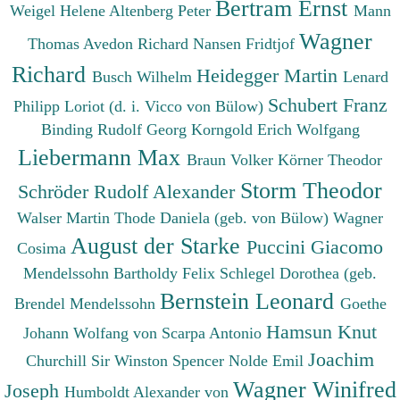
Bertram Ernst
Weigel Helene
Altenberg Peter
Mann
Wagner
Thomas
Avedon Richard
Nansen Fridtjof
Richard
Heidegger Martin
Busch Wilhelm
Lenard
Schubert Franz
Philipp
Loriot (d. i. Vicco von Bülow)
Binding Rudolf Georg
Korngold Erich Wolfgang
Liebermann Max
Braun Volker
Körner Theodor
Storm Theodor
Schröder Rudolf Alexander
Walser Martin
Thode Daniela (geb. von Bülow)
Wagner
August der Starke
Puccini Giacomo
Cosima
Mendelssohn Bartholdy Felix
Schlegel Dorothea (geb.
Bernstein Leonard
Brendel Mendelssohn
Goethe
Hamsun Knut
Johann Wolfang von
Scarpa Antonio
Joachim
Churchill Sir Winston Spencer
Nolde Emil
Wagner Winifred
Joseph
Humboldt Alexander von