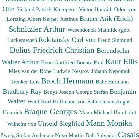
Otto
Süskind Patrick
Klemperer Victor
Horváth Ödön von
Brauer Arik (Erich)
Lortzing Albert
Kerner Justinus
Schnitzler Arthur
Wesendonck Mathilde (geb.
Rokitansky Carl von
Luckemeyer)
Freud Sigmund
Delius Friedrich Christian
Berendsohn
Kaut Ellis
Walter Arthur
Benn Gottfried
Bonatz Paul
Mies van der Rohe Ludwig
Nestroy Johann Nepomuk
Broch Hermann
Trenker Luis
Bahr Hermann
Bradbury Ray
Benjamin
Beuys Joseph
George Stefan
Walter
Weill Kurt
Hoffmann von Fallersleben August
Braque Georges
Heinrich
Mann Michael
Humboldt
Mann Monika
Unseld Siegfried
Wilhelm von
Casals
Zweig Stefan
Andersen-Nexö Martin
Dalì Salvador