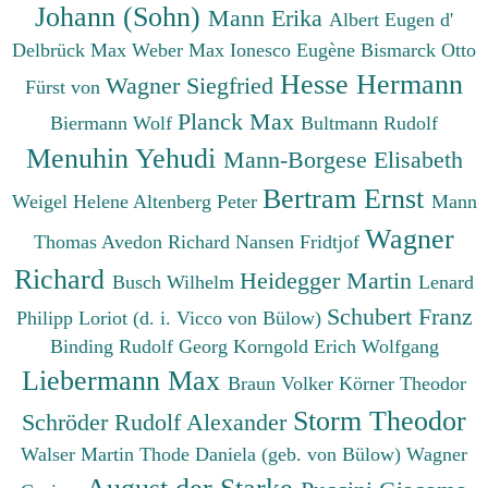
Johann (Sohn)
Mann Erika
Albert Eugen d'
Delbrück Max
Weber Max
Ionesco Eugène
Bismarck Otto
Hesse Hermann
Wagner Siegfried
Fürst von
Planck Max
Biermann Wolf
Bultmann Rudolf
Menuhin Yehudi
Mann-Borgese Elisabeth
Bertram Ernst
Weigel Helene
Altenberg Peter
Mann
Wagner
Thomas
Avedon Richard
Nansen Fridtjof
Richard
Heidegger Martin
Busch Wilhelm
Lenard
Schubert Franz
Philipp
Loriot (d. i. Vicco von Bülow)
Binding Rudolf Georg
Korngold Erich Wolfgang
Liebermann Max
Braun Volker
Körner Theodor
Storm Theodor
Schröder Rudolf Alexander
Walser Martin
Thode Daniela (geb. von Bülow)
Wagner
August der Starke