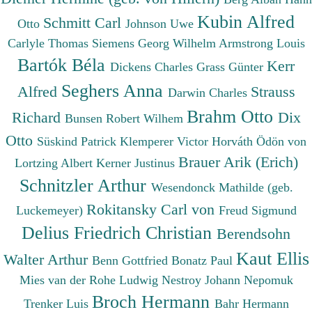
Kubin Alfred
Schmitt Carl
Otto
Johnson Uwe
Carlyle Thomas
Siemens Georg Wilhelm
Armstrong Louis
Bartók Béla
Kerr
Dickens Charles
Grass Günter
Seghers Anna
Alfred
Strauss
Darwin Charles
Brahm Otto
Richard
Dix
Bunsen Robert Wilhem
Otto
Süskind Patrick
Klemperer Victor
Horváth Ödön von
Brauer Arik (Erich)
Lortzing Albert
Kerner Justinus
Schnitzler Arthur
Wesendonck Mathilde (geb.
Rokitansky Carl von
Luckemeyer)
Freud Sigmund
Delius Friedrich Christian
Berendsohn
Kaut Ellis
Walter Arthur
Benn Gottfried
Bonatz Paul
Mies van der Rohe Ludwig
Nestroy Johann Nepomuk
Broch Hermann
Trenker Luis
Bahr Hermann