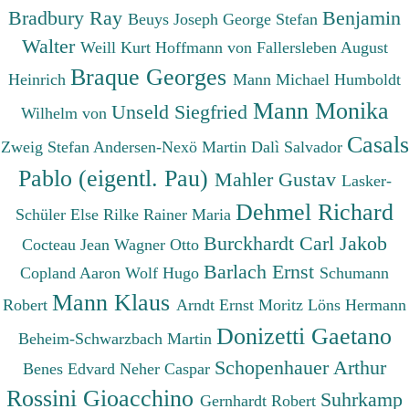
Bradbury Ray
Benjamin
Beuys Joseph
George Stefan
Walter
Weill Kurt
Hoffmann von Fallersleben August
Braque Georges
Heinrich
Mann Michael
Humboldt
Mann Monika
Unseld Siegfried
Wilhelm von
Casals
Zweig Stefan
Andersen-Nexö Martin
Dalì Salvador
Pablo (eigentl. Pau)
Mahler Gustav
Lasker-
Dehmel Richard
Schüler Else
Rilke Rainer Maria
Burckhardt Carl Jakob
Cocteau Jean
Wagner Otto
Barlach Ernst
Copland Aaron
Wolf Hugo
Schumann
Mann Klaus
Robert
Arndt Ernst Moritz
Löns Hermann
Donizetti Gaetano
Beheim-Schwarzbach Martin
Schopenhauer Arthur
Benes Edvard
Neher Caspar
Rossini Gioacchino
Suhrkamp
Gernhardt Robert