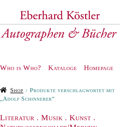
Zur
Zum
Navigation
Inhalt
springen
springen
Who is Who?
Kataloge
Homepage
Shop
Produkte verschlagwortet mit
„Adolf Schinnerer“
Literatur
.
Musik
.
Kunst
.