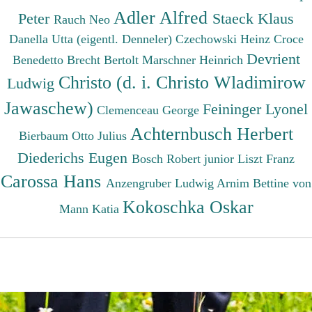
Adler Alfred
Peter
Staeck Klaus
Rauch Neo
Danella Utta (eigentl. Denneler)
Czechowski Heinz
Croce
Devrient
Benedetto
Brecht Bertolt
Marschner Heinrich
Christo (d. i. Christo Wladimirow
Ludwig
Jawaschew)
Feininger Lyonel
Clemenceau George
Achternbusch Herbert
Bierbaum Otto Julius
Diederichs Eugen
Bosch Robert junior
Liszt Franz
Carossa Hans
Anzengruber Ludwig
Arnim Bettine von
Kokoschka Oskar
Mann Katia