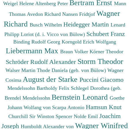
Bertram Ernst
Weigel Helene
Altenberg Peter
Mann
Wagner
Thomas
Avedon Richard
Nansen Fridtjof
Richard
Heidegger Martin
Busch Wilhelm
Lenard
Schubert Franz
Philipp
Loriot (d. i. Vicco von Bülow)
Binding Rudolf Georg
Korngold Erich Wolfgang
Liebermann Max
Braun Volker
Körner Theodor
Storm Theodor
Schröder Rudolf Alexander
Walser Martin
Thode Daniela (geb. von Bülow)
Wagner
August der Starke
Puccini Giacomo
Cosima
Mendelssohn Bartholdy Felix
Schlegel Dorothea (geb.
Bernstein Leonard
Brendel Mendelssohn
Goethe
Hamsun Knut
Johann Wolfang von
Scarpa Antonio
Joachim
Churchill Sir Winston Spencer
Nolde Emil
Wagner Winifred
Joseph
Humboldt Alexander von