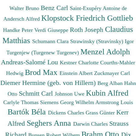
Benz Carl
Walter Bruno
Saint-Exupéry Antoine de
Klopstock Friedrich Gottlieb
Andersch Alfred
Claudius
Roth Joseph
Handke Peter
Verdi Giuseppe
Matthias
Schumann Clara
Strawinsky (Stravinsky) Igor
Menzel Adolph
Turgenjew (Turgenew Turgenev)
Andreas-Salomé Lou
Kestner Charlotte
Courths-Mahler
Brod Max
Hedwig
Einstein Albert
Zuckmayer Carl
Diemer Hermine (geb. von Hillern)
Berg Alban
Hahn
Kubin Alfred
Schmitt Carl
Otto
Johnson Uwe
Carlyle Thomas
Siemens Georg Wilhelm
Armstrong Louis
Bartók Béla
Kerr
Dickens Charles
Grass Günter
Seghers Anna
Alfred
Strauss
Darwin Charles
Brahm Otto
Richard
Dix
Bunsen Robert Wilhem