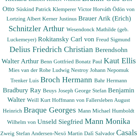
Otto
Süskind Patrick
Klemperer Victor
Horváth Ödön von
Brauer Arik (Erich)
Lortzing Albert
Kerner Justinus
Schnitzler Arthur
Wesendonck Mathilde (geb.
Rokitansky Carl von
Luckemeyer)
Freud Sigmund
Delius Friedrich Christian
Berendsohn
Kaut Ellis
Walter Arthur
Benn Gottfried
Bonatz Paul
Mies van der Rohe Ludwig
Nestroy Johann Nepomuk
Broch Hermann
Trenker Luis
Bahr Hermann
Bradbury Ray
Benjamin
Beuys Joseph
George Stefan
Walter
Weill Kurt
Hoffmann von Fallersleben August
Braque Georges
Heinrich
Mann Michael
Humboldt
Mann Monika
Unseld Siegfried
Wilhelm von
Casals
Zweig Stefan
Andersen-Nexö Martin
Dalì Salvador