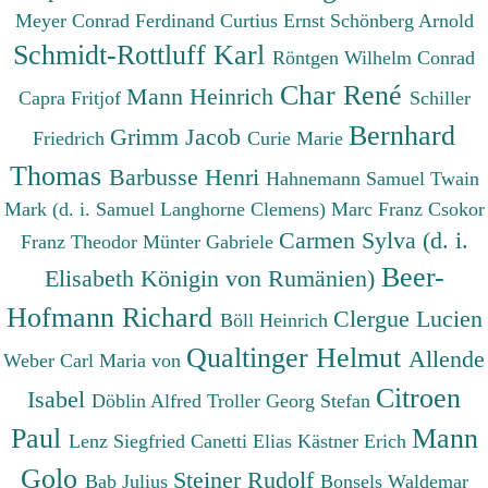
Meyer Conrad Ferdinand
Curtius Ernst
Schönberg Arnold
Schmidt-Rottluff Karl
Röntgen Wilhelm Conrad
Char René
Mann Heinrich
Capra Fritjof
Schiller
Bernhard
Grimm Jacob
Friedrich
Curie Marie
Thomas
Barbusse Henri
Hahnemann Samuel
Twain
Mark (d. i. Samuel Langhorne Clemens)
Marc Franz
Csokor
Carmen Sylva (d. i.
Franz Theodor
Münter Gabriele
Beer-
Elisabeth Königin von Rumänien)
Hofmann Richard
Clergue Lucien
Böll Heinrich
Qualtinger Helmut
Allende
Weber Carl Maria von
Citroen
Isabel
Döblin Alfred
Troller Georg Stefan
Paul
Mann
Lenz Siegfried
Canetti Elias
Kästner Erich
Golo
Steiner Rudolf
Bab Julius
Bonsels Waldemar