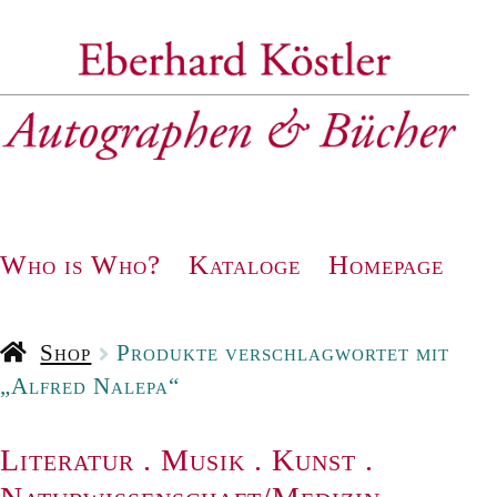
Zur
Zum
Navigation
Inhalt
springen
springen
Who is Who?
Kataloge
Homepage
Shop
Produkte verschlagwortet mit
„Alfred Nalepa“
Literatur
.
Musik
.
Kunst
.