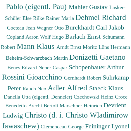
Pablo (eigentl. Pau)
Mahler Gustav
Lasker-
Dehmel Richard
Schüler Else
Rilke Rainer Maria
Burckhardt Carl Jakob
Cocteau Jean
Wagner Otto
Barlach Ernst
Copland Aaron
Wolf Hugo
Schumann
Mann Klaus
Robert
Arndt Ernst Moritz
Löns Hermann
Donizetti Gaetano
Beheim-Schwarzbach Martin
Schopenhauer Arthur
Benes Edvard
Neher Caspar
Rossini Gioacchino
Suhrkamp
Gernhardt Robert
Adler Alfred
Peter
Staeck Klaus
Rauch Neo
Danella Utta (eigentl. Denneler)
Czechowski Heinz
Croce
Devrient
Benedetto
Brecht Bertolt
Marschner Heinrich
Christo (d. i. Christo Wladimirow
Ludwig
Jawaschew)
Feininger Lyonel
Clemenceau George