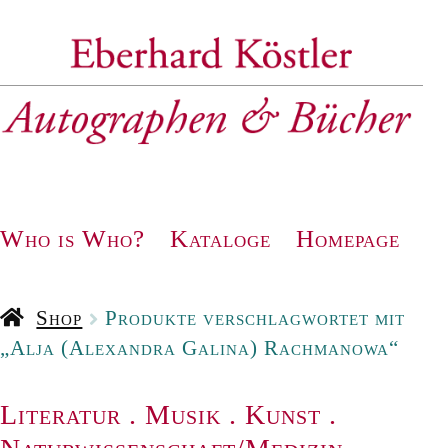
Zur
Zum
Navigation
Inhalt
springen
springen
Who is Who?
Kataloge
Homepage
Shop
Produkte verschlagwortet mit
„Alja (Alexandra Galina) Rachmanowa“
Literatur
.
Musik
.
Kunst
.