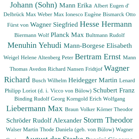
Johann (Sohn)
Mann Erika
Albert Eugen d'
Delbrück Max
Weber Max
Ionesco Eugène
Bismarck Otto
Hesse Hermann
Wagner Siegfried
Fürst von
Planck Max
Biermann Wolf
Bultmann Rudolf
Menuhin Yehudi
Mann-Borgese Elisabeth
Bertram Ernst
Weigel Helene
Altenberg Peter
Mann
Wagner
Thomas
Avedon Richard
Nansen Fridtjof
Richard
Heidegger Martin
Busch Wilhelm
Lenard
Schubert Franz
Philipp
Loriot (d. i. Vicco von Bülow)
Binding Rudolf Georg
Korngold Erich Wolfgang
Liebermann Max
Braun Volker
Körner Theodor
Storm Theodor
Schröder Rudolf Alexander
Walser Martin
Thode Daniela (geb. von Bülow)
Wagner
August der Starke