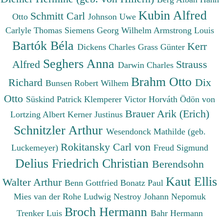
Kubin Alfred
Schmitt Carl
Otto
Johnson Uwe
Carlyle Thomas
Siemens Georg Wilhelm
Armstrong Louis
Bartók Béla
Kerr
Dickens Charles
Grass Günter
Seghers Anna
Alfred
Strauss
Darwin Charles
Brahm Otto
Richard
Dix
Bunsen Robert Wilhem
Otto
Süskind Patrick
Klemperer Victor
Horváth Ödön von
Brauer Arik (Erich)
Lortzing Albert
Kerner Justinus
Schnitzler Arthur
Wesendonck Mathilde (geb.
Rokitansky Carl von
Luckemeyer)
Freud Sigmund
Delius Friedrich Christian
Berendsohn
Kaut Ellis
Walter Arthur
Benn Gottfried
Bonatz Paul
Mies van der Rohe Ludwig
Nestroy Johann Nepomuk
Broch Hermann
Trenker Luis
Bahr Hermann