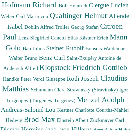
Hofmann Richard
Clergue Lucien
Böll Heinrich
Qualtinger Helmut
Allende
Weber Carl Maria von
Citroen
Isabel
Döblin Alfred
Troller Georg Stefan
Paul
Mann
Lenz Siegfried
Canetti Elias
Kästner Erich
Golo
Steiner Rudolf
Bab Julius
Bonsels Waldemar
Benz Carl
Walter Bruno
Saint-Exupéry Antoine de
Klopstock Friedrich Gottlieb
Andersch Alfred
Claudius
Roth Joseph
Handke Peter
Verdi Giuseppe
Matthias
Schumann Clara
Strawinsky (Stravinsky) Igor
Menzel Adolph
Turgenjew (Turgenew Turgenev)
Andreas-Salomé Lou
Kestner Charlotte
Courths-Mahler
Brod Max
Hedwig
Einstein Albert
Zuckmayer Carl
Diemer Hermine (geb. von Hillern)
Berg Alban
Hahn