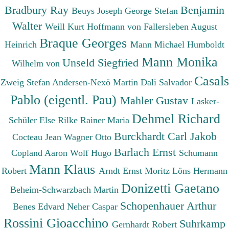
Bradbury Ray
Benjamin
Beuys Joseph
George Stefan
Walter
Weill Kurt
Hoffmann von Fallersleben August
Braque Georges
Heinrich
Mann Michael
Humboldt
Mann Monika
Unseld Siegfried
Wilhelm von
Casals
Zweig Stefan
Andersen-Nexö Martin
Dalì Salvador
Pablo (eigentl. Pau)
Mahler Gustav
Lasker-
Dehmel Richard
Schüler Else
Rilke Rainer Maria
Burckhardt Carl Jakob
Cocteau Jean
Wagner Otto
Barlach Ernst
Copland Aaron
Wolf Hugo
Schumann
Mann Klaus
Robert
Arndt Ernst Moritz
Löns Hermann
Donizetti Gaetano
Beheim-Schwarzbach Martin
Schopenhauer Arthur
Benes Edvard
Neher Caspar
Rossini Gioacchino
Suhrkamp
Gernhardt Robert