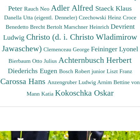
Adler Alfred
Peter
Staeck Klaus
Rauch Neo
Danella Utta (eigentl. Denneler)
Czechowski Heinz
Croce
Devrient
Benedetto
Brecht Bertolt
Marschner Heinrich
Christo (d. i. Christo Wladimirow
Ludwig
Jawaschew)
Feininger Lyonel
Clemenceau George
Achternbusch Herbert
Bierbaum Otto Julius
Diederichs Eugen
Bosch Robert junior
Liszt Franz
Carossa Hans
Anzengruber Ludwig
Arnim Bettine von
Kokoschka Oskar
Mann Katia