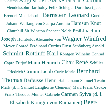
Puccini Giacomo
Cosima
Mendelssohn Bartholdy Felix
Schlegel Dorothea (geb.
Bernstein Leonard
Brendel Mendelssohn
Goethe
Hamsun Knut
Johann Wolfang von
Scarpa Antonio
Joachim
Churchill Sir Winston Spencer
Nolde Emil
Wagner Winifred
Joseph
Humboldt Alexander von
Meyer Conrad Ferdinand
Curtius Ernst
Schönberg Arnold
Schmidt-Rottluff Karl
Röntgen Wilhelm Conrad
Char René
Mann Heinrich
Capra Fritjof
Schiller
Bernhard
Grimm Jacob
Friedrich
Curie Marie
Thomas
Barbusse Henri
Hahnemann Samuel
Twain
Mark (d. i. Samuel Langhorne Clemens)
Marc Franz
Csokor
Carmen Sylva (d. i.
Franz Theodor
Münter Gabriele
Beer-
Elisabeth Königin von Rumänien)