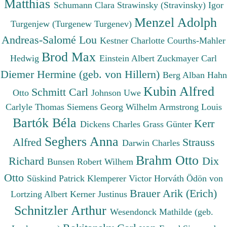
Matthias
Schumann Clara
Strawinsky (Stravinsky) Igor
Menzel Adolph
Turgenjew (Turgenew Turgenev)
Andreas-Salomé Lou
Kestner Charlotte
Courths-Mahler
Brod Max
Hedwig
Einstein Albert
Zuckmayer Carl
Diemer Hermine (geb. von Hillern)
Berg Alban
Hahn
Kubin Alfred
Schmitt Carl
Otto
Johnson Uwe
Carlyle Thomas
Siemens Georg Wilhelm
Armstrong Louis
Bartók Béla
Kerr
Dickens Charles
Grass Günter
Seghers Anna
Alfred
Strauss
Darwin Charles
Brahm Otto
Richard
Dix
Bunsen Robert Wilhem
Otto
Süskind Patrick
Klemperer Victor
Horváth Ödön von
Brauer Arik (Erich)
Lortzing Albert
Kerner Justinus
Schnitzler Arthur
Wesendonck Mathilde (geb.