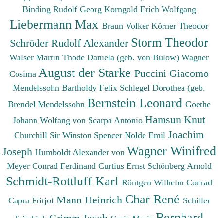
Binding Rudolf Georg
Korngold Erich Wolfgang
Liebermann Max
Braun Volker
Körner Theodor
Storm Theodor
Schröder Rudolf Alexander
Walser Martin
Thode Daniela (geb. von Bülow)
Wagner
August der Starke
Puccini Giacomo
Cosima
Mendelssohn Bartholdy Felix
Schlegel Dorothea (geb.
Bernstein Leonard
Brendel Mendelssohn
Goethe
Hamsun Knut
Johann Wolfang von
Scarpa Antonio
Joachim
Churchill Sir Winston Spencer
Nolde Emil
Wagner Winifred
Joseph
Humboldt Alexander von
Meyer Conrad Ferdinand
Curtius Ernst
Schönberg Arnold
Schmidt-Rottluff Karl
Röntgen Wilhelm Conrad
Char René
Mann Heinrich
Capra Fritjof
Schiller
Bernhard
Grimm Jacob