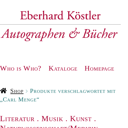
Zur
Zum
Navigation
Inhalt
springen
springen
Who is Who?
Kataloge
Homepage
Shop
Produkte verschlagwortet mit
„Carl Menge“
Literatur
.
Musik
.
Kunst
.