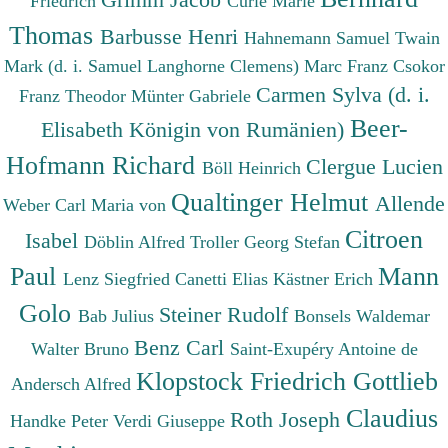
Friedrich
Curie Marie
Thomas
Barbusse Henri
Hahnemann Samuel
Twain
Mark (d. i. Samuel Langhorne Clemens)
Marc Franz
Csokor
Carmen Sylva (d. i.
Franz Theodor
Münter Gabriele
Beer-
Elisabeth Königin von Rumänien)
Hofmann Richard
Clergue Lucien
Böll Heinrich
Qualtinger Helmut
Allende
Weber Carl Maria von
Citroen
Isabel
Döblin Alfred
Troller Georg Stefan
Paul
Mann
Lenz Siegfried
Canetti Elias
Kästner Erich
Golo
Steiner Rudolf
Bab Julius
Bonsels Waldemar
Benz Carl
Walter Bruno
Saint-Exupéry Antoine de
Klopstock Friedrich Gottlieb
Andersch Alfred
Claudius
Roth Joseph
Handke Peter
Verdi Giuseppe