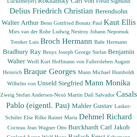
Rokitansky Carl von
Luckemeyer)
Freud Sigmund
Delius Friedrich Christian
Berendsohn
Kaut Ellis
Walter Arthur
Benn Gottfried
Bonatz Paul
Mies van der Rohe Ludwig
Nestroy Johann Nepomuk
Broch Hermann
Trenker Luis
Bahr Hermann
Bradbury Ray
Benjamin
Beuys Joseph
George Stefan
Walter
Weill Kurt
Hoffmann von Fallersleben August
Braque Georges
Heinrich
Mann Michael
Humboldt
Mann Monika
Unseld Siegfried
Wilhelm von
Casals
Zweig Stefan
Andersen-Nexö Martin
Dalì Salvador
Pablo (eigentl. Pau)
Mahler Gustav
Lasker-
Dehmel Richard
Schüler Else
Rilke Rainer Maria
Burckhardt Carl Jakob
Cocteau Jean
Wagner Otto
Barlach Ernst
Copland Aaron
Wolf Hugo
Schumann