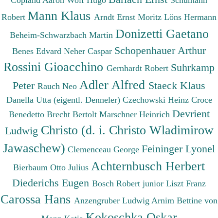
Mann Klaus
Robert
Arndt Ernst Moritz
Löns Hermann
Donizetti Gaetano
Beheim-Schwarzbach Martin
Schopenhauer Arthur
Benes Edvard
Neher Caspar
Rossini Gioacchino
Suhrkamp
Gernhardt Robert
Adler Alfred
Peter
Staeck Klaus
Rauch Neo
Danella Utta (eigentl. Denneler)
Czechowski Heinz
Croce
Devrient
Benedetto
Brecht Bertolt
Marschner Heinrich
Christo (d. i. Christo Wladimirow
Ludwig
Jawaschew)
Feininger Lyonel
Clemenceau George
Achternbusch Herbert
Bierbaum Otto Julius
Diederichs Eugen
Bosch Robert junior
Liszt Franz
Carossa Hans
Anzengruber Ludwig
Arnim Bettine von
Kokoschka Oskar