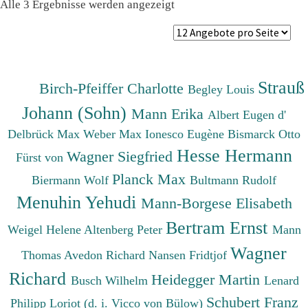
Nach
Alle 3 Ergebnisse werden angezeigt
Preis
sortiert:
absteigend
Strauß
Birch-Pfeiffer Charlotte
Begley Louis
Johann (Sohn)
Mann Erika
Albert Eugen d'
Delbrück Max
Weber Max
Ionesco Eugène
Bismarck Otto
Hesse Hermann
Wagner Siegfried
Fürst von
Planck Max
Biermann Wolf
Bultmann Rudolf
Menuhin Yehudi
Mann-Borgese Elisabeth
Bertram Ernst
Weigel Helene
Altenberg Peter
Mann
Wagner
Thomas
Avedon Richard
Nansen Fridtjof
Richard
Heidegger Martin
Busch Wilhelm
Lenard
Schubert Franz
Philipp
Loriot (d. i. Vicco von Bülow)