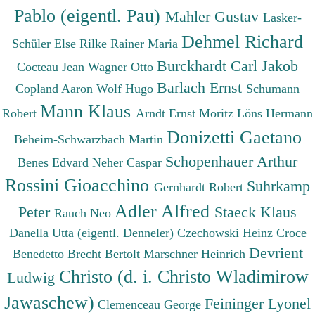
Pablo (eigentl. Pau)
Mahler Gustav
Lasker-
Dehmel Richard
Schüler Else
Rilke Rainer Maria
Burckhardt Carl Jakob
Cocteau Jean
Wagner Otto
Barlach Ernst
Copland Aaron
Wolf Hugo
Schumann
Mann Klaus
Robert
Arndt Ernst Moritz
Löns Hermann
Donizetti Gaetano
Beheim-Schwarzbach Martin
Schopenhauer Arthur
Benes Edvard
Neher Caspar
Rossini Gioacchino
Suhrkamp
Gernhardt Robert
Adler Alfred
Peter
Staeck Klaus
Rauch Neo
Danella Utta (eigentl. Denneler)
Czechowski Heinz
Croce
Devrient
Benedetto
Brecht Bertolt
Marschner Heinrich
Christo (d. i. Christo Wladimirow
Ludwig
Jawaschew)
Feininger Lyonel
Clemenceau George