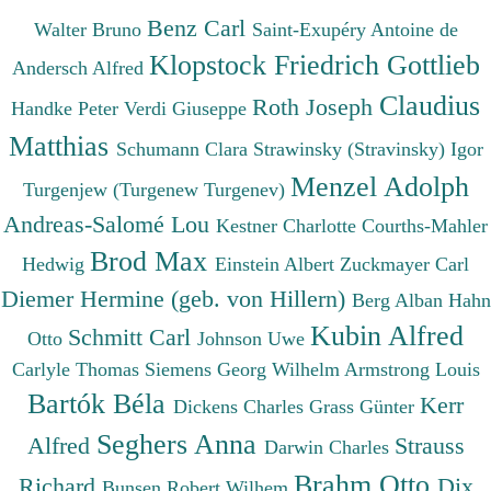
Benz Carl
Walter Bruno
Saint-Exupéry Antoine de
Klopstock Friedrich Gottlieb
Andersch Alfred
Claudius
Roth Joseph
Handke Peter
Verdi Giuseppe
Matthias
Schumann Clara
Strawinsky (Stravinsky) Igor
Menzel Adolph
Turgenjew (Turgenew Turgenev)
Andreas-Salomé Lou
Kestner Charlotte
Courths-Mahler
Brod Max
Hedwig
Einstein Albert
Zuckmayer Carl
Diemer Hermine (geb. von Hillern)
Berg Alban
Hahn
Kubin Alfred
Schmitt Carl
Otto
Johnson Uwe
Carlyle Thomas
Siemens Georg Wilhelm
Armstrong Louis
Bartók Béla
Kerr
Dickens Charles
Grass Günter
Seghers Anna
Alfred
Strauss
Darwin Charles
Brahm Otto
Richard
Dix
Bunsen Robert Wilhem