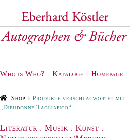
Zur
Zum
Navigation
Inhalt
springen
springen
Who is Who?
Kataloge
Homepage
Shop
Produkte verschlagwortet mit
„Dieudonné Tagliafico“
Literatur
.
Musik
.
Kunst
.