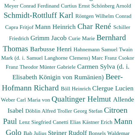
Meyer Conrad Ferdinand
Curtius Ernst
Schönberg Arnold
Schmidt-Rottluff Karl
Röntgen Wilhelm Conrad
Char René
Mann Heinrich
Capra Fritjof
Schiller
Bernhard
Grimm Jacob
Friedrich
Curie Marie
Thomas
Barbusse Henri
Hahnemann Samuel
Twain
Mark (d. i. Samuel Langhorne Clemens)
Marc Franz
Csokor
Carmen Sylva (d. i.
Franz Theodor
Münter Gabriele
Beer-
Elisabeth Königin von Rumänien)
Hofmann Richard
Clergue Lucien
Böll Heinrich
Qualtinger Helmut
Allende
Weber Carl Maria von
Citroen
Isabel
Döblin Alfred
Troller Georg Stefan
Paul
Mann
Lenz Siegfried
Canetti Elias
Kästner Erich
Golo
Steiner Rudolf
Bab Julius
Bonsels Waldemar