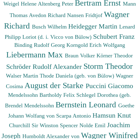
Bertram Ernst
Weigel Helene
Altenberg Peter
Mann
Wagner
Thomas
Avedon Richard
Nansen Fridtjof
Richard
Heidegger Martin
Busch Wilhelm
Lenard
Schubert Franz
Philipp
Loriot (d. i. Vicco von Bülow)
Binding Rudolf Georg
Korngold Erich Wolfgang
Liebermann Max
Braun Volker
Körner Theodor
Storm Theodor
Schröder Rudolf Alexander
Walser Martin
Thode Daniela (geb. von Bülow)
Wagner
August der Starke
Puccini Giacomo
Cosima
Mendelssohn Bartholdy Felix
Schlegel Dorothea (geb.
Bernstein Leonard
Brendel Mendelssohn
Goethe
Hamsun Knut
Johann Wolfang von
Scarpa Antonio
Joachim
Churchill Sir Winston Spencer
Nolde Emil
Wagner Winifred
Joseph
Humboldt Alexander von