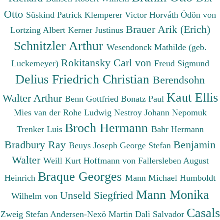
Otto
Süskind Patrick
Klemperer Victor
Horváth Ödön von
Brauer Arik (Erich)
Lortzing Albert
Kerner Justinus
Schnitzler Arthur
Wesendonck Mathilde (geb.
Rokitansky Carl von
Luckemeyer)
Freud Sigmund
Delius Friedrich Christian
Berendsohn
Kaut Ellis
Walter Arthur
Benn Gottfried
Bonatz Paul
Mies van der Rohe Ludwig
Nestroy Johann Nepomuk
Broch Hermann
Trenker Luis
Bahr Hermann
Bradbury Ray
Benjamin
Beuys Joseph
George Stefan
Walter
Weill Kurt
Hoffmann von Fallersleben August
Braque Georges
Heinrich
Mann Michael
Humboldt
Mann Monika
Unseld Siegfried
Wilhelm von
Casals
Zweig Stefan
Andersen-Nexö Martin
Dalì Salvador