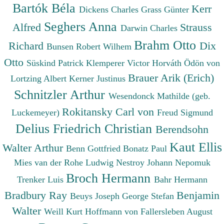
Bartók Béla
Kerr
Dickens Charles
Grass Günter
Seghers Anna
Alfred
Strauss
Darwin Charles
Brahm Otto
Richard
Dix
Bunsen Robert Wilhem
Otto
Süskind Patrick
Klemperer Victor
Horváth Ödön von
Brauer Arik (Erich)
Lortzing Albert
Kerner Justinus
Schnitzler Arthur
Wesendonck Mathilde (geb.
Rokitansky Carl von
Luckemeyer)
Freud Sigmund
Delius Friedrich Christian
Berendsohn
Kaut Ellis
Walter Arthur
Benn Gottfried
Bonatz Paul
Mies van der Rohe Ludwig
Nestroy Johann Nepomuk
Broch Hermann
Trenker Luis
Bahr Hermann
Bradbury Ray
Benjamin
Beuys Joseph
George Stefan
Walter
Weill Kurt
Hoffmann von Fallersleben August