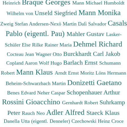
Braque Georges
Heinrich
Mann Michael
Humboldt
Mann Monika
Unseld Siegfried
Wilhelm von
Casals
Zweig Stefan
Andersen-Nexö Martin
Dalì Salvador
Pablo (eigentl. Pau)
Mahler Gustav
Lasker-
Dehmel Richard
Schüler Else
Rilke Rainer Maria
Burckhardt Carl Jakob
Cocteau Jean
Wagner Otto
Barlach Ernst
Copland Aaron
Wolf Hugo
Schumann
Mann Klaus
Robert
Arndt Ernst Moritz
Löns Hermann
Donizetti Gaetano
Beheim-Schwarzbach Martin
Schopenhauer Arthur
Benes Edvard
Neher Caspar
Rossini Gioacchino
Suhrkamp
Gernhardt Robert
Adler Alfred
Peter
Staeck Klaus
Rauch Neo
Danella Utta (eigentl. Denneler)
Czechowski Heinz
Croce