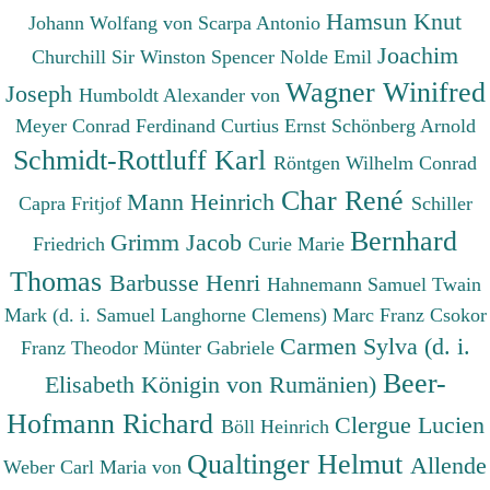
Hamsun Knut
Johann Wolfang von
Scarpa Antonio
Joachim
Churchill Sir Winston Spencer
Nolde Emil
Wagner Winifred
Joseph
Humboldt Alexander von
Meyer Conrad Ferdinand
Curtius Ernst
Schönberg Arnold
Schmidt-Rottluff Karl
Röntgen Wilhelm Conrad
Char René
Mann Heinrich
Capra Fritjof
Schiller
Bernhard
Grimm Jacob
Friedrich
Curie Marie
Thomas
Barbusse Henri
Hahnemann Samuel
Twain
Mark (d. i. Samuel Langhorne Clemens)
Marc Franz
Csokor
Carmen Sylva (d. i.
Franz Theodor
Münter Gabriele
Beer-
Elisabeth Königin von Rumänien)
Hofmann Richard
Clergue Lucien
Böll Heinrich
Qualtinger Helmut
Allende
Weber Carl Maria von