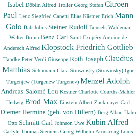
Citroen
Isabel
Döblin Alfred
Troller Georg Stefan
Paul
Mann
Lenz Siegfried
Canetti Elias
Kästner Erich
Golo
Steiner Rudolf
Bab Julius
Bonsels Waldemar
Benz Carl
Walter Bruno
Saint-Exupéry Antoine de
Klopstock Friedrich Gottlieb
Andersch Alfred
Claudius
Roth Joseph
Handke Peter
Verdi Giuseppe
Matthias
Schumann Clara
Strawinsky (Stravinsky) Igor
Menzel Adolph
Turgenjew (Turgenew Turgenev)
Andreas-Salomé Lou
Kestner Charlotte
Courths-Mahler
Brod Max
Hedwig
Einstein Albert
Zuckmayer Carl
Diemer Hermine (geb. von Hillern)
Berg Alban
Hahn
Kubin Alfred
Schmitt Carl
Otto
Johnson Uwe
Carlyle Thomas
Siemens Georg Wilhelm
Armstrong Louis