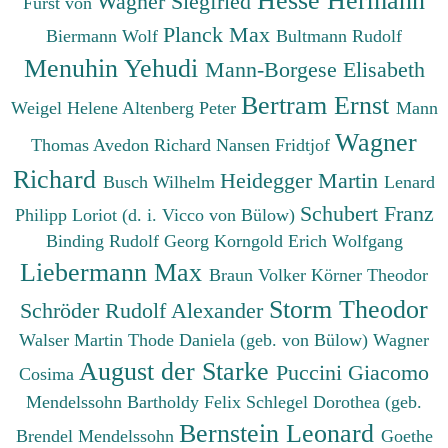
Wagner Siegfried
Fürst von
Planck Max
Biermann Wolf
Bultmann Rudolf
Menuhin Yehudi
Mann-Borgese Elisabeth
Bertram Ernst
Weigel Helene
Altenberg Peter
Mann
Wagner
Thomas
Avedon Richard
Nansen Fridtjof
Richard
Heidegger Martin
Busch Wilhelm
Lenard
Schubert Franz
Philipp
Loriot (d. i. Vicco von Bülow)
Binding Rudolf Georg
Korngold Erich Wolfgang
Liebermann Max
Braun Volker
Körner Theodor
Storm Theodor
Schröder Rudolf Alexander
Walser Martin
Thode Daniela (geb. von Bülow)
Wagner
August der Starke
Puccini Giacomo
Cosima
Mendelssohn Bartholdy Felix
Schlegel Dorothea (geb.
Bernstein Leonard
Brendel Mendelssohn
Goethe