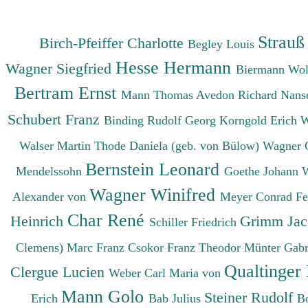
Strauß
Birch-Pfeiffer Charlotte
Begley Louis
Hesse Hermann
Wagner Siegfried
Biermann Wo
Bertram Ernst
Mann Thomas
Avedon Richard
Nanse
Schubert Franz
Binding Rudolf Georg
Korngold Erich 
Walser Martin
Thode Daniela (geb. von Bülow)
Wagner 
Bernstein Leonard
Mendelssohn
Goethe Johann 
Wagner Winifred
Alexander von
Meyer Conrad F
Char René
Heinrich
Grimm Ja
Schiller Friedrich
Clemens)
Marc Franz
Csokor Franz Theodor
Münter Gabr
Qualtinger
Clergue Lucien
Weber Carl Maria von
Mann Golo
Steiner Rudolf
Erich
Bab Julius
B