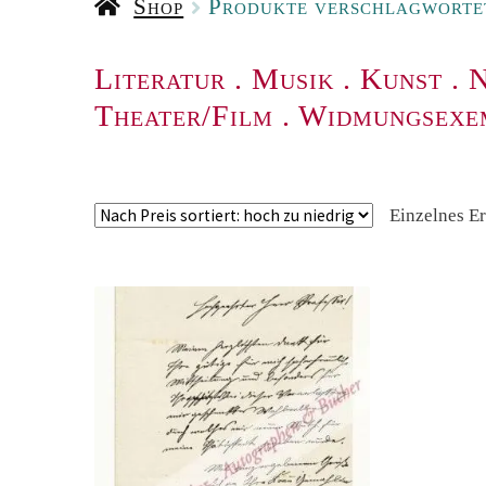
Shop
Produkte verschlagwortet
Literatur
.
Musik
.
Kunst
.
N
Theater/Film
.
Widmungsexe
Einzelnes E