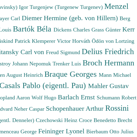
Menzel
avinsky) Igor
Turgenjew (Turgenew Turgenev)
Diemer Hermine (geb. von Hillern)
ayer Carl
Berg
Bartók Béla
Kerr
Louis
Dickens Charles
Grass Günter
üskind Patrick
Klemperer Victor
Horváth Ödön von
Lortzing
Delius Friedrich
tansky Carl von
Freud Sigmund
Broch Hermann
stroy Johann Nepomuk
Trenker Luis
Braque Georges
en August Heinrich
Mann Michael
Casals Pablo (eigentl. Pau)
Mahler Gustav
Barlach Ernst
opland Aaron
Wolf Hugo
Schumann Robert
Rossini
Schopenhauer Arthur
Edvard
Neher Caspar
gentl. Denneler)
Czechowski Heinz
Croce Benedetto
Brecht
Feininger Lyonel
menceau George
Bierbaum Otto Julius