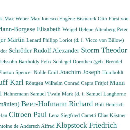
ck Max
Weber Max
Ionesco Eugène
Bismarck Otto Fürst von
ann-Borgese Elisabeth
Weigel Helene
Altenberg Peter
er Martin
Lenard Philipp
Loriot (d. i. Vicco von Bülow)
Storm Theodor
Schröder Rudolf Alexander
odor
elssohn Bartholdy Felix
Schlegel Dorothea (geb. Brendel
Joachim Joseph
Winston Spencer
Nolde Emil
Humboldt
uff Karl
Mann
Röntgen Wilhelm Conrad
Capra Fritjof
ri
Hahnemann Samuel
Twain Mark (d. i. Samuel Langhorne
Beer-Hofmann Richard
umänien)
Böll Heinrich
Citroen Paul
efan
Lenz Siegfried
Canetti Elias
Kästner
Klopstock Friedrich
ntoine de
Andersch Alfred