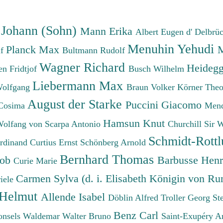
 Johann (Sohn)
Mann Erika
Albert Eugen d'
Delbrü
Menuhin Yehudi
Planck Max
M
lf
Bultmann Rudolf
Wagner Richard
Heidegg
n Fridtjof
Busch Wilhelm
Liebermann Max
Wolfgang
Braun Volker
Körner The
August der Starke
Puccini Giacomo
Cosima
Mend
Hamsun Knut
Wolfang von
Scarpa Antonio
Churchill Sir 
Schmidt-Rottl
erdinand
Curtius Ernst
Schönberg Arnold
Bernhard Thomas
cob
Barbusse Hen
Curie Marie
Carmen Sylva (d. i. Elisabeth Königin von R
iele
 Helmut
Allende Isabel
Döblin Alfred
Troller Georg St
Benz Carl
onsels Waldemar
Walter Bruno
Saint-Exupéry A