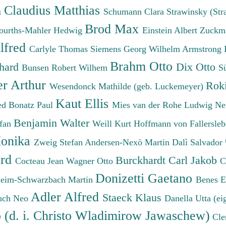
Claudius Matthias
h
Schumann Clara
Strawinsky (Str
Brod Max
ourths-Mahler Hedwig
Einstein Albert
Zuckm
lfred
Carlyle Thomas
Siemens Georg Wilhelm
Armstrong 
Brahm Otto
chard
Dix Otto
Bunsen Robert Wilhem
S
er Arthur
Roki
Wesendonck Mathilde (geb. Luckemeyer)
Kaut Ellis
ied
Bonatz Paul
Mies van der Rohe Ludwig
Ne
Benjamin Walter
efan
Weill Kurt
Hoffmann von Fallersleb
onika
Zweig Stefan
Andersen-Nexö Martin
Dalì Salvador
ard
Burckhardt Carl Jakob
Cocteau Jean
Wagner Otto
C
Donizetti Gaetano
eim-Schwarzbach Martin
Benes 
Adler Alfred
Staeck Klaus
uch Neo
Danella Utta (ei
o (d. i. Christo Wladimirow Jawaschew)
Cle