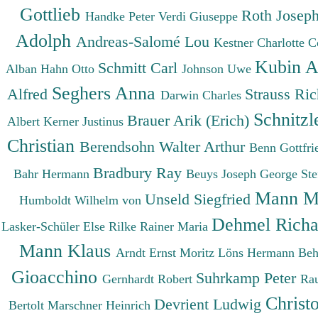
Gottlieb
Roth Josep
Handke Peter
Verdi Giuseppe
Adolph
Andreas-Salomé Lou
Kestner Charlotte
C
Kubin A
Schmitt Carl
Alban
Hahn Otto
Johnson Uwe
Seghers Anna
Alfred
Strauss Ri
Darwin Charles
Schnitzl
Brauer Arik (Erich)
Albert
Kerner Justinus
Christian
Berendsohn Walter Arthur
Benn Gottfr
Bradbury Ray
Bahr Hermann
Beuys Joseph
George St
Mann M
Unseld Siegfried
Humboldt Wilhelm von
Dehmel Rich
Lasker-Schüler Else
Rilke Rainer Maria
Mann Klaus
Arndt Ernst Moritz
Löns Hermann
Beh
Gioacchino
Suhrkamp Peter
Gernhardt Robert
Ra
Christ
Devrient Ludwig
Bertolt
Marschner Heinrich