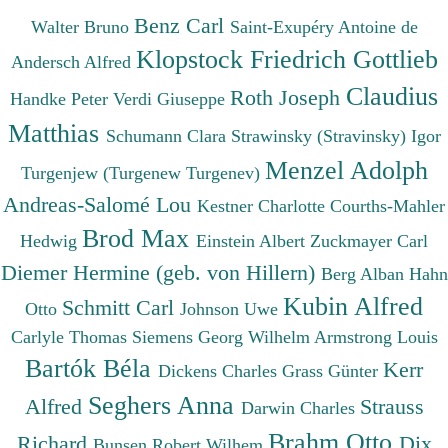
Benz Carl
Walter Bruno
Saint-Exupéry Antoine de
Klopstock Friedrich Gottlieb
Andersch Alfred
Claudius
Roth Joseph
Handke Peter
Verdi Giuseppe
Matthias
Schumann Clara
Strawinsky (Stravinsky) Igor
Menzel Adolph
Turgenjew (Turgenew Turgenev)
Andreas-Salomé Lou
Kestner Charlotte
Courths-Mahler
Brod Max
Hedwig
Einstein Albert
Zuckmayer Carl
Diemer Hermine (geb. von Hillern)
Berg Alban
Hahn
Kubin Alfred
Schmitt Carl
Otto
Johnson Uwe
Carlyle Thomas
Siemens Georg Wilhelm
Armstrong Louis
Bartók Béla
Kerr
Dickens Charles
Grass Günter
Seghers Anna
Alfred
Strauss
Darwin Charles
Brahm Otto
Richard
Dix
Bunsen Robert Wilhem