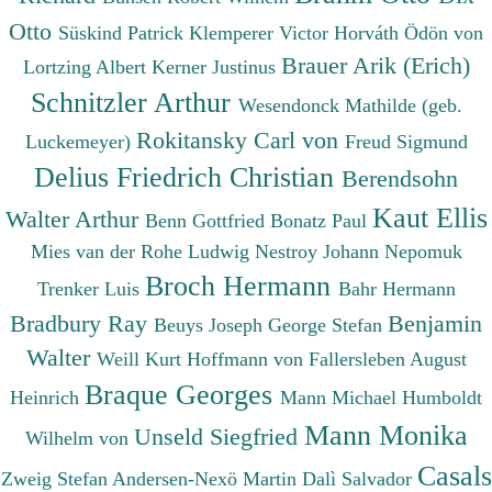
Otto
Süskind Patrick
Klemperer Victor
Horváth Ödön von
Brauer Arik (Erich)
Lortzing Albert
Kerner Justinus
Schnitzler Arthur
Wesendonck Mathilde (geb.
Rokitansky Carl von
Luckemeyer)
Freud Sigmund
Delius Friedrich Christian
Berendsohn
Kaut Ellis
Walter Arthur
Benn Gottfried
Bonatz Paul
Mies van der Rohe Ludwig
Nestroy Johann Nepomuk
Broch Hermann
Trenker Luis
Bahr Hermann
Bradbury Ray
Benjamin
Beuys Joseph
George Stefan
Walter
Weill Kurt
Hoffmann von Fallersleben August
Braque Georges
Heinrich
Mann Michael
Humboldt
Mann Monika
Unseld Siegfried
Wilhelm von
Casals
Zweig Stefan
Andersen-Nexö Martin
Dalì Salvador