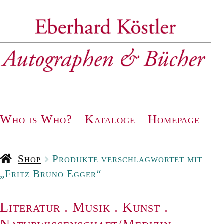
Zur
Zum
Navigation
Inhalt
springen
springen
Who is Who?
Kataloge
Homepage
Shop
Produkte verschlagwortet mit
„Fritz Bruno Egger“
Literatur
.
Musik
.
Kunst
.