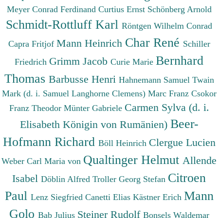
Meyer Conrad Ferdinand
Curtius Ernst
Schönberg Arnold
Schmidt-Rottluff Karl
Röntgen Wilhelm Conrad
Char René
Mann Heinrich
Capra Fritjof
Schiller
Bernhard
Grimm Jacob
Friedrich
Curie Marie
Thomas
Barbusse Henri
Hahnemann Samuel
Twain
Mark (d. i. Samuel Langhorne Clemens)
Marc Franz
Csokor
Carmen Sylva (d. i.
Franz Theodor
Münter Gabriele
Beer-
Elisabeth Königin von Rumänien)
Hofmann Richard
Clergue Lucien
Böll Heinrich
Qualtinger Helmut
Allende
Weber Carl Maria von
Citroen
Isabel
Döblin Alfred
Troller Georg Stefan
Paul
Mann
Lenz Siegfried
Canetti Elias
Kästner Erich
Golo
Steiner Rudolf
Bab Julius
Bonsels Waldemar