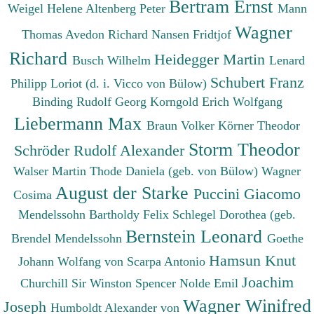
Bertram Ernst
Weigel Helene
Altenberg Peter
Mann
Wagner
Thomas
Avedon Richard
Nansen Fridtjof
Richard
Heidegger Martin
Busch Wilhelm
Lenard
Schubert Franz
Philipp
Loriot (d. i. Vicco von Bülow)
Binding Rudolf Georg
Korngold Erich Wolfgang
Liebermann Max
Braun Volker
Körner Theodor
Storm Theodor
Schröder Rudolf Alexander
Walser Martin
Thode Daniela (geb. von Bülow)
Wagner
August der Starke
Puccini Giacomo
Cosima
Mendelssohn Bartholdy Felix
Schlegel Dorothea (geb.
Bernstein Leonard
Brendel Mendelssohn
Goethe
Hamsun Knut
Johann Wolfang von
Scarpa Antonio
Joachim
Churchill Sir Winston Spencer
Nolde Emil
Wagner Winifred
Joseph
Humboldt Alexander von