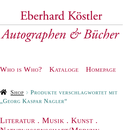
Zur
Zum
Navigation
Inhalt
springen
springen
Who is Who?
Kataloge
Homepage
Shop
Produkte verschlagwortet mit
„Georg Kaspar Nagler“
Literatur
.
Musik
.
Kunst
.