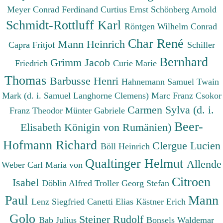
Meyer Conrad Ferdinand
Curtius Ernst
Schönberg Arnold
Schmidt-Rottluff Karl
Röntgen Wilhelm Conrad
Char René
Mann Heinrich
Capra Fritjof
Schiller
Bernhard
Grimm Jacob
Friedrich
Curie Marie
Thomas
Barbusse Henri
Hahnemann Samuel
Twain
Mark (d. i. Samuel Langhorne Clemens)
Marc Franz
Csokor
Carmen Sylva (d. i.
Franz Theodor
Münter Gabriele
Beer-
Elisabeth Königin von Rumänien)
Hofmann Richard
Clergue Lucien
Böll Heinrich
Qualtinger Helmut
Allende
Weber Carl Maria von
Citroen
Isabel
Döblin Alfred
Troller Georg Stefan
Paul
Mann
Lenz Siegfried
Canetti Elias
Kästner Erich
Golo
Steiner Rudolf
Bab Julius
Bonsels Waldemar