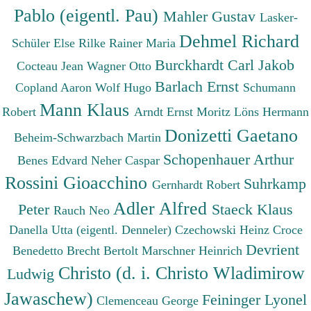
Pablo (eigentl. Pau)
Mahler Gustav
Lasker-
Dehmel Richard
Schüler Else
Rilke Rainer Maria
Burckhardt Carl Jakob
Cocteau Jean
Wagner Otto
Barlach Ernst
Copland Aaron
Wolf Hugo
Schumann
Mann Klaus
Robert
Arndt Ernst Moritz
Löns Hermann
Donizetti Gaetano
Beheim-Schwarzbach Martin
Schopenhauer Arthur
Benes Edvard
Neher Caspar
Rossini Gioacchino
Suhrkamp
Gernhardt Robert
Adler Alfred
Peter
Staeck Klaus
Rauch Neo
Danella Utta (eigentl. Denneler)
Czechowski Heinz
Croce
Devrient
Benedetto
Brecht Bertolt
Marschner Heinrich
Christo (d. i. Christo Wladimirow
Ludwig
Jawaschew)
Feininger Lyonel
Clemenceau George