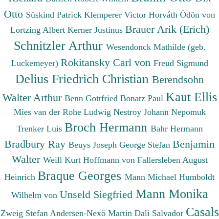
Otto
Süskind Patrick
Klemperer Victor
Horváth Ödön von
Brauer Arik (Erich)
Lortzing Albert
Kerner Justinus
Schnitzler Arthur
Wesendonck Mathilde (geb.
Rokitansky Carl von
Luckemeyer)
Freud Sigmund
Delius Friedrich Christian
Berendsohn
Kaut Ellis
Walter Arthur
Benn Gottfried
Bonatz Paul
Mies van der Rohe Ludwig
Nestroy Johann Nepomuk
Broch Hermann
Trenker Luis
Bahr Hermann
Bradbury Ray
Benjamin
Beuys Joseph
George Stefan
Walter
Weill Kurt
Hoffmann von Fallersleben August
Braque Georges
Heinrich
Mann Michael
Humboldt
Mann Monika
Unseld Siegfried
Wilhelm von
Casals
Zweig Stefan
Andersen-Nexö Martin
Dalì Salvador