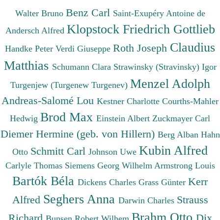
Benz Carl
Walter Bruno
Saint-Exupéry Antoine de
Klopstock Friedrich Gottlieb
Andersch Alfred
Claudius
Roth Joseph
Handke Peter
Verdi Giuseppe
Matthias
Schumann Clara
Strawinsky (Stravinsky) Igor
Menzel Adolph
Turgenjew (Turgenew Turgenev)
Andreas-Salomé Lou
Kestner Charlotte
Courths-Mahler
Brod Max
Hedwig
Einstein Albert
Zuckmayer Carl
Diemer Hermine (geb. von Hillern)
Berg Alban
Hahn
Kubin Alfred
Schmitt Carl
Otto
Johnson Uwe
Carlyle Thomas
Siemens Georg Wilhelm
Armstrong Louis
Bartók Béla
Kerr
Dickens Charles
Grass Günter
Seghers Anna
Alfred
Strauss
Darwin Charles
Brahm Otto
Richard
Dix
Bunsen Robert Wilhem