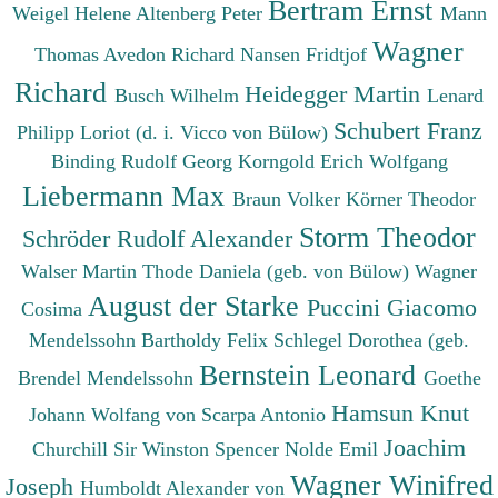
Bertram Ernst
Weigel Helene
Altenberg Peter
Mann
Wagner
Thomas
Avedon Richard
Nansen Fridtjof
Richard
Heidegger Martin
Busch Wilhelm
Lenard
Schubert Franz
Philipp
Loriot (d. i. Vicco von Bülow)
Binding Rudolf Georg
Korngold Erich Wolfgang
Liebermann Max
Braun Volker
Körner Theodor
Storm Theodor
Schröder Rudolf Alexander
Walser Martin
Thode Daniela (geb. von Bülow)
Wagner
August der Starke
Puccini Giacomo
Cosima
Mendelssohn Bartholdy Felix
Schlegel Dorothea (geb.
Bernstein Leonard
Brendel Mendelssohn
Goethe
Hamsun Knut
Johann Wolfang von
Scarpa Antonio
Joachim
Churchill Sir Winston Spencer
Nolde Emil
Wagner Winifred
Joseph
Humboldt Alexander von