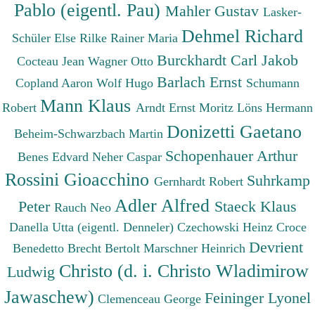
Pablo (eigentl. Pau)
Mahler Gustav
Lasker-
Dehmel Richard
Schüler Else
Rilke Rainer Maria
Burckhardt Carl Jakob
Cocteau Jean
Wagner Otto
Barlach Ernst
Copland Aaron
Wolf Hugo
Schumann
Mann Klaus
Robert
Arndt Ernst Moritz
Löns Hermann
Donizetti Gaetano
Beheim-Schwarzbach Martin
Schopenhauer Arthur
Benes Edvard
Neher Caspar
Rossini Gioacchino
Suhrkamp
Gernhardt Robert
Adler Alfred
Peter
Staeck Klaus
Rauch Neo
Danella Utta (eigentl. Denneler)
Czechowski Heinz
Croce
Devrient
Benedetto
Brecht Bertolt
Marschner Heinrich
Christo (d. i. Christo Wladimirow
Ludwig
Jawaschew)
Feininger Lyonel
Clemenceau George