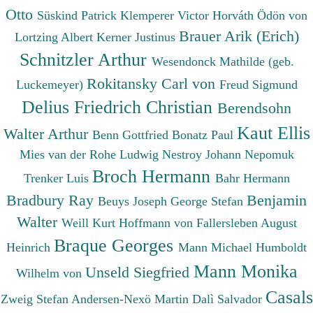
Otto
Süskind Patrick
Klemperer Victor
Horváth Ödön von
Brauer Arik (Erich)
Lortzing Albert
Kerner Justinus
Schnitzler Arthur
Wesendonck Mathilde (geb.
Rokitansky Carl von
Luckemeyer)
Freud Sigmund
Delius Friedrich Christian
Berendsohn
Kaut Ellis
Walter Arthur
Benn Gottfried
Bonatz Paul
Mies van der Rohe Ludwig
Nestroy Johann Nepomuk
Broch Hermann
Trenker Luis
Bahr Hermann
Bradbury Ray
Benjamin
Beuys Joseph
George Stefan
Walter
Weill Kurt
Hoffmann von Fallersleben August
Braque Georges
Heinrich
Mann Michael
Humboldt
Mann Monika
Unseld Siegfried
Wilhelm von
Casals
Zweig Stefan
Andersen-Nexö Martin
Dalì Salvador