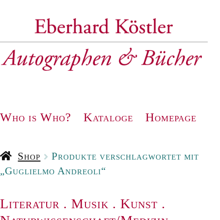
Zur
Zum
Navigation
Inhalt
springen
springen
Who is Who?
Kataloge
Homepage
Shop
Produkte verschlagwortet mit
„Guglielmo Andreoli“
Literatur
.
Musik
.
Kunst
.