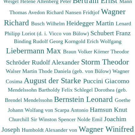
Bertram Ernst
Weigel Helene
Altenberg Peter
Mann
Wagner
Thomas
Avedon Richard
Nansen Fridtjof
Richard
Heidegger Martin
Busch Wilhelm
Lenard
Schubert Franz
Philipp
Loriot (d. i. Vicco von Bülow)
Binding Rudolf Georg
Korngold Erich Wolfgang
Liebermann Max
Braun Volker
Körner Theodor
Storm Theodor
Schröder Rudolf Alexander
Walser Martin
Thode Daniela (geb. von Bülow)
Wagner
August der Starke
Puccini Giacomo
Cosima
Mendelssohn Bartholdy Felix
Schlegel Dorothea (geb.
Bernstein Leonard
Brendel Mendelssohn
Goethe
Hamsun Knut
Johann Wolfang von
Scarpa Antonio
Joachim
Churchill Sir Winston Spencer
Nolde Emil
Wagner Winifred
Joseph
Humboldt Alexander von