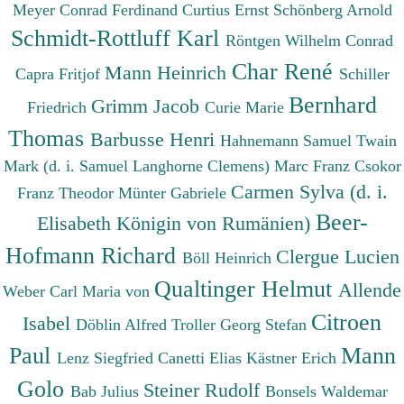
Meyer Conrad Ferdinand
Curtius Ernst
Schönberg Arnold
Schmidt-Rottluff Karl
Röntgen Wilhelm Conrad
Char René
Mann Heinrich
Capra Fritjof
Schiller
Bernhard
Grimm Jacob
Friedrich
Curie Marie
Thomas
Barbusse Henri
Hahnemann Samuel
Twain
Mark (d. i. Samuel Langhorne Clemens)
Marc Franz
Csokor
Carmen Sylva (d. i.
Franz Theodor
Münter Gabriele
Beer-
Elisabeth Königin von Rumänien)
Hofmann Richard
Clergue Lucien
Böll Heinrich
Qualtinger Helmut
Allende
Weber Carl Maria von
Citroen
Isabel
Döblin Alfred
Troller Georg Stefan
Paul
Mann
Lenz Siegfried
Canetti Elias
Kästner Erich
Golo
Steiner Rudolf
Bab Julius
Bonsels Waldemar