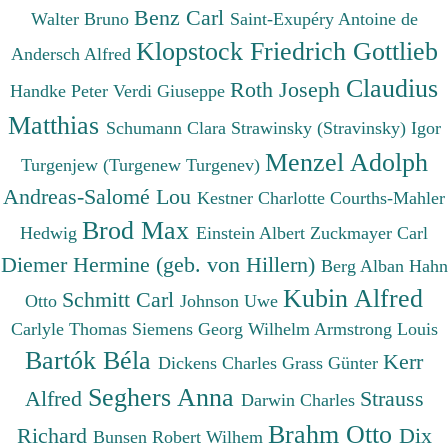
Benz Carl
Walter Bruno
Saint-Exupéry Antoine de
Klopstock Friedrich Gottlieb
Andersch Alfred
Claudius
Roth Joseph
Handke Peter
Verdi Giuseppe
Matthias
Schumann Clara
Strawinsky (Stravinsky) Igor
Menzel Adolph
Turgenjew (Turgenew Turgenev)
Andreas-Salomé Lou
Kestner Charlotte
Courths-Mahler
Brod Max
Hedwig
Einstein Albert
Zuckmayer Carl
Diemer Hermine (geb. von Hillern)
Berg Alban
Hahn
Kubin Alfred
Schmitt Carl
Otto
Johnson Uwe
Carlyle Thomas
Siemens Georg Wilhelm
Armstrong Louis
Bartók Béla
Kerr
Dickens Charles
Grass Günter
Seghers Anna
Alfred
Strauss
Darwin Charles
Brahm Otto
Richard
Dix
Bunsen Robert Wilhem