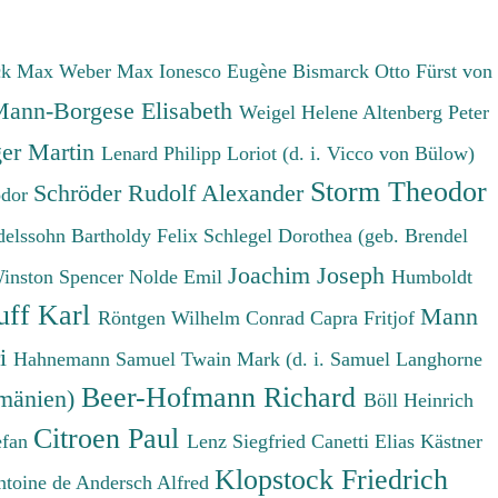
ck Max
Weber Max
Ionesco Eugène
Bismarck Otto Fürst von
ann-Borgese Elisabeth
Weigel Helene
Altenberg Peter
er Martin
Lenard Philipp
Loriot (d. i. Vicco von Bülow)
Storm Theodor
Schröder Rudolf Alexander
odor
elssohn Bartholdy Felix
Schlegel Dorothea (geb. Brendel
Joachim Joseph
Winston Spencer
Nolde Emil
Humboldt
uff Karl
Mann
Röntgen Wilhelm Conrad
Capra Fritjof
ri
Hahnemann Samuel
Twain Mark (d. i. Samuel Langhorne
Beer-Hofmann Richard
umänien)
Böll Heinrich
Citroen Paul
efan
Lenz Siegfried
Canetti Elias
Kästner
Klopstock Friedrich
ntoine de
Andersch Alfred