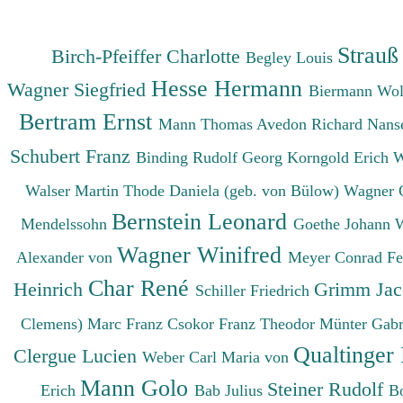
Strauß
Birch-Pfeiffer Charlotte
Begley Louis
Hesse Hermann
Wagner Siegfried
Biermann Wo
Bertram Ernst
Mann Thomas
Avedon Richard
Nanse
Schubert Franz
Binding Rudolf Georg
Korngold Erich 
Walser Martin
Thode Daniela (geb. von Bülow)
Wagner 
Bernstein Leonard
Mendelssohn
Goethe Johann 
Wagner Winifred
Alexander von
Meyer Conrad F
Char René
Heinrich
Grimm Ja
Schiller Friedrich
Clemens)
Marc Franz
Csokor Franz Theodor
Münter Gabr
Qualtinger
Clergue Lucien
Weber Carl Maria von
Mann Golo
Steiner Rudolf
Erich
Bab Julius
B