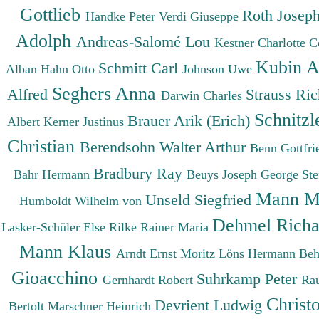
Gottlieb
Roth Josep
Handke Peter
Verdi Giuseppe
Adolph
Andreas-Salomé Lou
Kestner Charlotte
C
Kubin A
Schmitt Carl
Alban
Hahn Otto
Johnson Uwe
Seghers Anna
Alfred
Strauss Ri
Darwin Charles
Schnitzl
Brauer Arik (Erich)
Albert
Kerner Justinus
Christian
Berendsohn Walter Arthur
Benn Gottfr
Bradbury Ray
Bahr Hermann
Beuys Joseph
George St
Mann M
Unseld Siegfried
Humboldt Wilhelm von
Dehmel Rich
Lasker-Schüler Else
Rilke Rainer Maria
Mann Klaus
Arndt Ernst Moritz
Löns Hermann
Beh
Gioacchino
Suhrkamp Peter
Gernhardt Robert
Ra
Christ
Devrient Ludwig
Bertolt
Marschner Heinrich