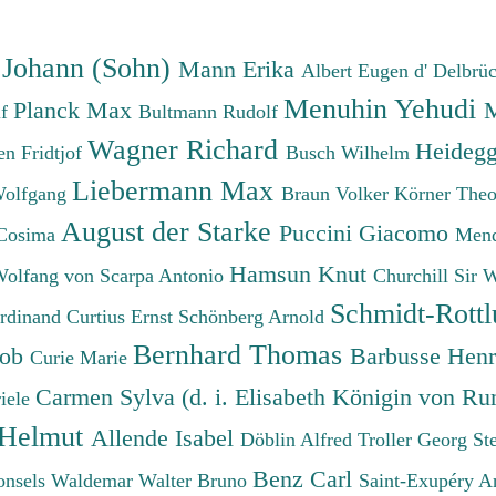
 Johann (Sohn)
Mann Erika
Albert Eugen d'
Delbrü
Menuhin Yehudi
Planck Max
M
lf
Bultmann Rudolf
Wagner Richard
Heidegg
n Fridtjof
Busch Wilhelm
Liebermann Max
Wolfgang
Braun Volker
Körner The
August der Starke
Puccini Giacomo
Cosima
Mend
Hamsun Knut
Wolfang von
Scarpa Antonio
Churchill Sir 
Schmidt-Rottl
erdinand
Curtius Ernst
Schönberg Arnold
Bernhard Thomas
cob
Barbusse Hen
Curie Marie
Carmen Sylva (d. i. Elisabeth Königin von R
iele
 Helmut
Allende Isabel
Döblin Alfred
Troller Georg St
Benz Carl
onsels Waldemar
Walter Bruno
Saint-Exupéry A