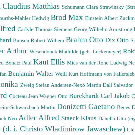
Claudius Matthias
h
Schumann Clara
Strawinsky (Str
Brod Max
ourths-Mahler Hedwig
Einstein Albert
Zuckm
lfred
Carlyle Thomas
Siemens Georg Wilhelm
Armstrong 
Brahm Otto
chard
Dix Otto
Bunsen Robert Wilhem
S
er Arthur
Roki
Wesendonck Mathilde (geb. Luckemeyer)
Kaut Ellis
ied
Bonatz Paul
Mies van der Rohe Ludwig
Ne
Benjamin Walter
efan
Weill Kurt
Hoffmann von Fallersleb
onika
Zweig Stefan
Andersen-Nexö Martin
Dalì Salvador
ard
Burckhardt Carl Jakob
Cocteau Jean
Wagner Otto
C
Donizetti Gaetano
eim-Schwarzbach Martin
Benes 
Adler Alfred
Staeck Klaus
uch Neo
Danella Utta (ei
o (d. i. Christo Wladimirow Jawaschew)
Cle