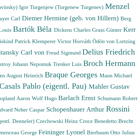
Menzel
avinsky) Igor
Turgenjew (Turgenew Turgenev)
Diemer Hermine (geb. von Hillern)
ayer Carl
Berg
Bartók Béla
Kerr
Louis
Dickens Charles
Grass Günter
üskind Patrick
Klemperer Victor
Horváth Ödön von
Lortzing
Delius Friedrich
tansky Carl von
Freud Sigmund
Broch Hermann
stroy Johann Nepomuk
Trenker Luis
Braque Georges
en August Heinrich
Mann Michael
Casals Pablo (eigentl. Pau)
Mahler Gustav
Barlach Ernst
opland Aaron
Wolf Hugo
Schumann Robert
Rossini
Schopenhauer Arthur
Edvard
Neher Caspar
gentl. Denneler)
Czechowski Heinz
Croce Benedetto
Brecht
Feininger Lyonel
menceau George
Bierbaum Otto Julius