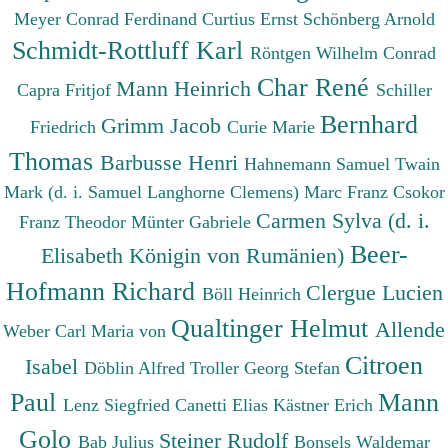
Meyer Conrad Ferdinand
Curtius Ernst
Schönberg Arnold
Schmidt-Rottluff Karl
Röntgen Wilhelm Conrad
Char René
Mann Heinrich
Capra Fritjof
Schiller
Bernhard
Grimm Jacob
Friedrich
Curie Marie
Thomas
Barbusse Henri
Hahnemann Samuel
Twain
Mark (d. i. Samuel Langhorne Clemens)
Marc Franz
Csokor
Carmen Sylva (d. i.
Franz Theodor
Münter Gabriele
Beer-
Elisabeth Königin von Rumänien)
Hofmann Richard
Clergue Lucien
Böll Heinrich
Qualtinger Helmut
Allende
Weber Carl Maria von
Citroen
Isabel
Döblin Alfred
Troller Georg Stefan
Paul
Mann
Lenz Siegfried
Canetti Elias
Kästner Erich
Golo
Steiner Rudolf
Bab Julius
Bonsels Waldemar