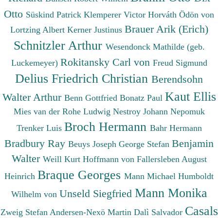
Otto
Süskind Patrick
Klemperer Victor
Horváth Ödön von
Brauer Arik (Erich)
Lortzing Albert
Kerner Justinus
Schnitzler Arthur
Wesendonck Mathilde (geb.
Rokitansky Carl von
Luckemeyer)
Freud Sigmund
Delius Friedrich Christian
Berendsohn
Kaut Ellis
Walter Arthur
Benn Gottfried
Bonatz Paul
Mies van der Rohe Ludwig
Nestroy Johann Nepomuk
Broch Hermann
Trenker Luis
Bahr Hermann
Bradbury Ray
Benjamin
Beuys Joseph
George Stefan
Walter
Weill Kurt
Hoffmann von Fallersleben August
Braque Georges
Heinrich
Mann Michael
Humboldt
Mann Monika
Unseld Siegfried
Wilhelm von
Casals
Zweig Stefan
Andersen-Nexö Martin
Dalì Salvador