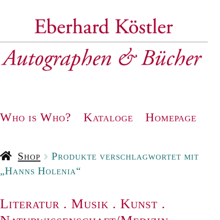
Zur
Zum
Navigation
Inhalt
springen
springen
Who is Who?
Kataloge
Homepage
Shop
Produkte verschlagwortet mit
„Hanns Holenia“
Literatur
.
Musik
.
Kunst
.