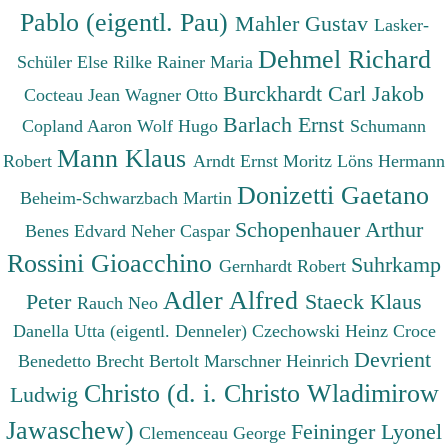
Pablo (eigentl. Pau)
Mahler Gustav
Lasker-
Dehmel Richard
Schüler Else
Rilke Rainer Maria
Burckhardt Carl Jakob
Cocteau Jean
Wagner Otto
Barlach Ernst
Copland Aaron
Wolf Hugo
Schumann
Mann Klaus
Robert
Arndt Ernst Moritz
Löns Hermann
Donizetti Gaetano
Beheim-Schwarzbach Martin
Schopenhauer Arthur
Benes Edvard
Neher Caspar
Rossini Gioacchino
Suhrkamp
Gernhardt Robert
Adler Alfred
Peter
Staeck Klaus
Rauch Neo
Danella Utta (eigentl. Denneler)
Czechowski Heinz
Croce
Devrient
Benedetto
Brecht Bertolt
Marschner Heinrich
Christo (d. i. Christo Wladimirow
Ludwig
Jawaschew)
Feininger Lyonel
Clemenceau George