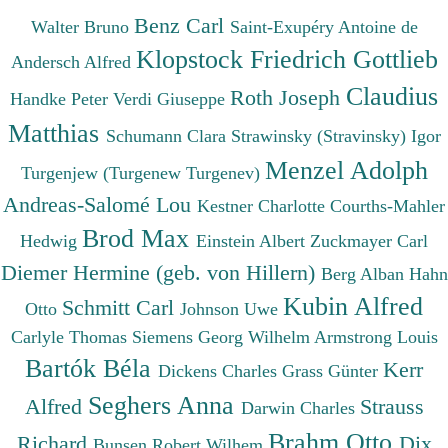
Benz Carl
Walter Bruno
Saint-Exupéry Antoine de
Klopstock Friedrich Gottlieb
Andersch Alfred
Claudius
Roth Joseph
Handke Peter
Verdi Giuseppe
Matthias
Schumann Clara
Strawinsky (Stravinsky) Igor
Menzel Adolph
Turgenjew (Turgenew Turgenev)
Andreas-Salomé Lou
Kestner Charlotte
Courths-Mahler
Brod Max
Hedwig
Einstein Albert
Zuckmayer Carl
Diemer Hermine (geb. von Hillern)
Berg Alban
Hahn
Kubin Alfred
Schmitt Carl
Otto
Johnson Uwe
Carlyle Thomas
Siemens Georg Wilhelm
Armstrong Louis
Bartók Béla
Kerr
Dickens Charles
Grass Günter
Seghers Anna
Alfred
Strauss
Darwin Charles
Brahm Otto
Richard
Dix
Bunsen Robert Wilhem