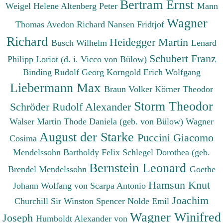
Bertram Ernst
Weigel Helene
Altenberg Peter
Mann
Wagner
Thomas
Avedon Richard
Nansen Fridtjof
Richard
Heidegger Martin
Busch Wilhelm
Lenard
Schubert Franz
Philipp
Loriot (d. i. Vicco von Bülow)
Binding Rudolf Georg
Korngold Erich Wolfgang
Liebermann Max
Braun Volker
Körner Theodor
Storm Theodor
Schröder Rudolf Alexander
Walser Martin
Thode Daniela (geb. von Bülow)
Wagner
August der Starke
Puccini Giacomo
Cosima
Mendelssohn Bartholdy Felix
Schlegel Dorothea (geb.
Bernstein Leonard
Brendel Mendelssohn
Goethe
Hamsun Knut
Johann Wolfang von
Scarpa Antonio
Joachim
Churchill Sir Winston Spencer
Nolde Emil
Wagner Winifred
Joseph
Humboldt Alexander von