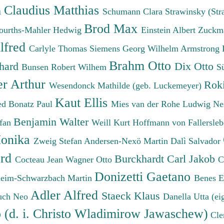
Claudius Matthias
h
Schumann Clara
Strawinsky (Str
Brod Max
ourths-Mahler Hedwig
Einstein Albert
Zuckm
lfred
Carlyle Thomas
Siemens Georg Wilhelm
Armstrong 
Brahm Otto
chard
Dix Otto
Bunsen Robert Wilhem
S
er Arthur
Roki
Wesendonck Mathilde (geb. Luckemeyer)
Kaut Ellis
ied
Bonatz Paul
Mies van der Rohe Ludwig
Ne
Benjamin Walter
efan
Weill Kurt
Hoffmann von Fallersleb
onika
Zweig Stefan
Andersen-Nexö Martin
Dalì Salvador
ard
Burckhardt Carl Jakob
Cocteau Jean
Wagner Otto
C
Donizetti Gaetano
eim-Schwarzbach Martin
Benes 
Adler Alfred
Staeck Klaus
uch Neo
Danella Utta (ei
o (d. i. Christo Wladimirow Jawaschew)
Cle