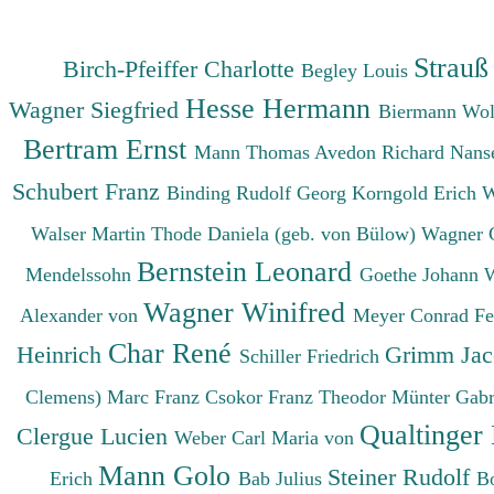
Strauß
Birch-Pfeiffer Charlotte
Begley Louis
Hesse Hermann
Wagner Siegfried
Biermann Wo
Bertram Ernst
Mann Thomas
Avedon Richard
Nanse
Schubert Franz
Binding Rudolf Georg
Korngold Erich 
Walser Martin
Thode Daniela (geb. von Bülow)
Wagner 
Bernstein Leonard
Mendelssohn
Goethe Johann 
Wagner Winifred
Alexander von
Meyer Conrad F
Char René
Heinrich
Grimm Ja
Schiller Friedrich
Clemens)
Marc Franz
Csokor Franz Theodor
Münter Gabr
Qualtinger
Clergue Lucien
Weber Carl Maria von
Mann Golo
Steiner Rudolf
Erich
Bab Julius
B