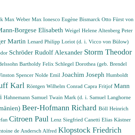
ck Max
Weber Max
Ionesco Eugène
Bismarck Otto Fürst von
ann-Borgese Elisabeth
Weigel Helene
Altenberg Peter
er Martin
Lenard Philipp
Loriot (d. i. Vicco von Bülow)
Storm Theodor
Schröder Rudolf Alexander
odor
elssohn Bartholdy Felix
Schlegel Dorothea (geb. Brendel
Joachim Joseph
Winston Spencer
Nolde Emil
Humboldt
uff Karl
Mann
Röntgen Wilhelm Conrad
Capra Fritjof
ri
Hahnemann Samuel
Twain Mark (d. i. Samuel Langhorne
Beer-Hofmann Richard
umänien)
Böll Heinrich
Citroen Paul
efan
Lenz Siegfried
Canetti Elias
Kästner
Klopstock Friedrich
ntoine de
Andersch Alfred