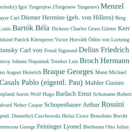
Menzel
avinsky) Igor
Turgenjew (Turgenew Turgenev)
Diemer Hermine (geb. von Hillern)
ayer Carl
Berg
Bartók Béla
Kerr
Louis
Dickens Charles
Grass Günter
üskind Patrick
Klemperer Victor
Horváth Ödön von
Lortzing
Delius Friedrich
tansky Carl von
Freud Sigmund
Broch Hermann
stroy Johann Nepomuk
Trenker Luis
Braque Georges
en August Heinrich
Mann Michael
Casals Pablo (eigentl. Pau)
Mahler Gustav
Barlach Ernst
opland Aaron
Wolf Hugo
Schumann Robert
Rossini
Schopenhauer Arthur
Edvard
Neher Caspar
gentl. Denneler)
Czechowski Heinz
Croce Benedetto
Brecht
Feininger Lyonel
menceau George
Bierbaum Otto Julius