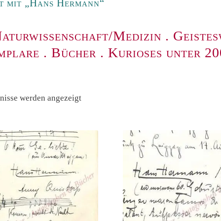
t mit „Hans Hermann“
aturwissenschaft/Medizin
.
Geistes
mplare
.
Bücher
.
Kurioses unter 2
Nach
bnisse werden angezeigt
Preis
sortiert:
absteigend