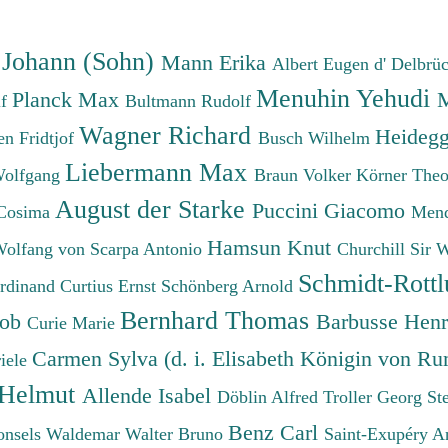
absteigend
 Johann (Sohn)
Mann Erika
Albert Eugen d'
Delbrü
Menuhin Yehudi
Planck Max
M
lf
Bultmann Rudolf
Wagner Richard
Heidegg
n Fridtjof
Busch Wilhelm
Liebermann Max
Wolfgang
Braun Volker
Körner The
August der Starke
Puccini Giacomo
Cosima
Mend
Hamsun Knut
Wolfang von
Scarpa Antonio
Churchill Sir 
Schmidt-Rottl
erdinand
Curtius Ernst
Schönberg Arnold
Bernhard Thomas
cob
Barbusse Hen
Curie Marie
Carmen Sylva (d. i. Elisabeth Königin von R
iele
 Helmut
Allende Isabel
Döblin Alfred
Troller Georg St
Benz Carl
onsels Waldemar
Walter Bruno
Saint-Exupéry A