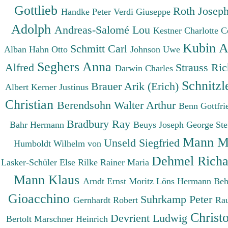
Gottlieb
Roth Josep
Handke Peter
Verdi Giuseppe
Adolph
Andreas-Salomé Lou
Kestner Charlotte
C
Kubin A
Schmitt Carl
Alban
Hahn Otto
Johnson Uwe
Seghers Anna
Alfred
Strauss Ri
Darwin Charles
Schnitzl
Brauer Arik (Erich)
Albert
Kerner Justinus
Christian
Berendsohn Walter Arthur
Benn Gottfr
Bradbury Ray
Bahr Hermann
Beuys Joseph
George St
Mann M
Unseld Siegfried
Humboldt Wilhelm von
Dehmel Rich
Lasker-Schüler Else
Rilke Rainer Maria
Mann Klaus
Arndt Ernst Moritz
Löns Hermann
Beh
Gioacchino
Suhrkamp Peter
Gernhardt Robert
Ra
Christ
Devrient Ludwig
Bertolt
Marschner Heinrich