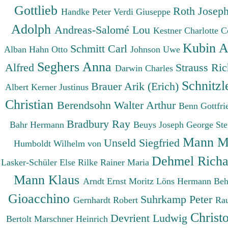
Gottlieb
Roth Josep
Handke Peter
Verdi Giuseppe
Adolph
Andreas-Salomé Lou
Kestner Charlotte
C
Kubin A
Schmitt Carl
Alban
Hahn Otto
Johnson Uwe
Seghers Anna
Alfred
Strauss Ri
Darwin Charles
Schnitzl
Brauer Arik (Erich)
Albert
Kerner Justinus
Christian
Berendsohn Walter Arthur
Benn Gottfr
Bradbury Ray
Bahr Hermann
Beuys Joseph
George St
Mann M
Unseld Siegfried
Humboldt Wilhelm von
Dehmel Rich
Lasker-Schüler Else
Rilke Rainer Maria
Mann Klaus
Arndt Ernst Moritz
Löns Hermann
Beh
Gioacchino
Suhrkamp Peter
Gernhardt Robert
Ra
Christ
Devrient Ludwig
Bertolt
Marschner Heinrich