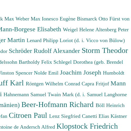
ck Max
Weber Max
Ionesco Eugène
Bismarck Otto Fürst von
ann-Borgese Elisabeth
Weigel Helene
Altenberg Peter
er Martin
Lenard Philipp
Loriot (d. i. Vicco von Bülow)
Storm Theodor
Schröder Rudolf Alexander
odor
elssohn Bartholdy Felix
Schlegel Dorothea (geb. Brendel
Joachim Joseph
Winston Spencer
Nolde Emil
Humboldt
uff Karl
Mann
Röntgen Wilhelm Conrad
Capra Fritjof
ri
Hahnemann Samuel
Twain Mark (d. i. Samuel Langhorne
Beer-Hofmann Richard
umänien)
Böll Heinrich
Citroen Paul
efan
Lenz Siegfried
Canetti Elias
Kästner
Klopstock Friedrich
ntoine de
Andersch Alfred