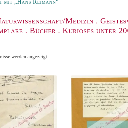
t mit „Hans Reimann“
aturwissenschaft/Medizin
.
Geistes
mplare
.
Bücher
.
Kurioses unter 2
Nach
bnisse werden angezeigt
Preis
sortiert:
absteigend