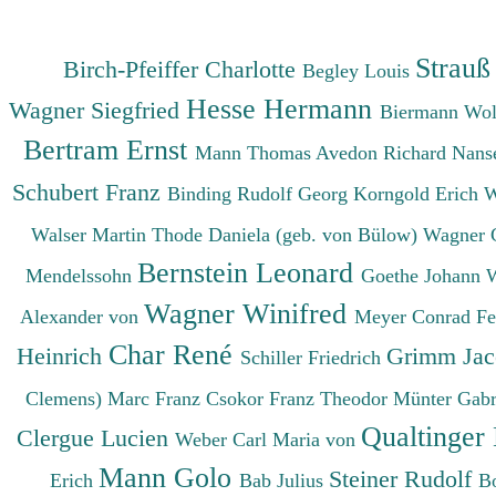
Strauß
Birch-Pfeiffer Charlotte
Begley Louis
Hesse Hermann
Wagner Siegfried
Biermann Wo
Bertram Ernst
Mann Thomas
Avedon Richard
Nanse
Schubert Franz
Binding Rudolf Georg
Korngold Erich 
Walser Martin
Thode Daniela (geb. von Bülow)
Wagner 
Bernstein Leonard
Mendelssohn
Goethe Johann 
Wagner Winifred
Alexander von
Meyer Conrad F
Char René
Heinrich
Grimm Ja
Schiller Friedrich
Clemens)
Marc Franz
Csokor Franz Theodor
Münter Gabr
Qualtinger
Clergue Lucien
Weber Carl Maria von
Mann Golo
Steiner Rudolf
Erich
Bab Julius
B