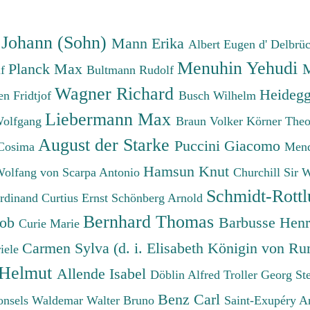
absteigend
 Johann (Sohn)
Mann Erika
Albert Eugen d'
Delbrü
Menuhin Yehudi
Planck Max
M
lf
Bultmann Rudolf
Wagner Richard
Heidegg
n Fridtjof
Busch Wilhelm
Liebermann Max
Wolfgang
Braun Volker
Körner The
August der Starke
Puccini Giacomo
Cosima
Mend
Hamsun Knut
Wolfang von
Scarpa Antonio
Churchill Sir 
Schmidt-Rottl
erdinand
Curtius Ernst
Schönberg Arnold
Bernhard Thomas
cob
Barbusse Hen
Curie Marie
Carmen Sylva (d. i. Elisabeth Königin von R
iele
 Helmut
Allende Isabel
Döblin Alfred
Troller Georg St
Benz Carl
onsels Waldemar
Walter Bruno
Saint-Exupéry A