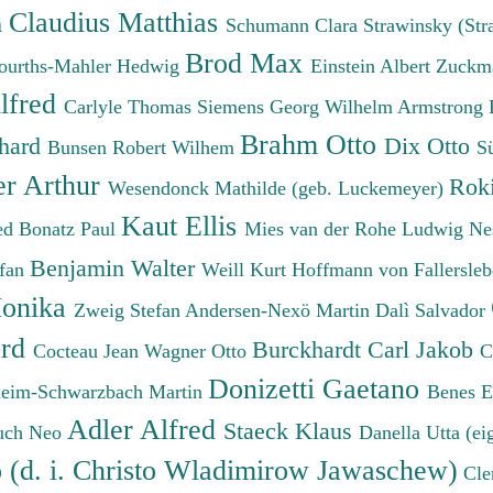
Claudius Matthias
h
Schumann Clara
Strawinsky (Str
Brod Max
ourths-Mahler Hedwig
Einstein Albert
Zuckm
lfred
Carlyle Thomas
Siemens Georg Wilhelm
Armstrong 
Brahm Otto
chard
Dix Otto
Bunsen Robert Wilhem
S
er Arthur
Roki
Wesendonck Mathilde (geb. Luckemeyer)
Kaut Ellis
ied
Bonatz Paul
Mies van der Rohe Ludwig
Ne
Benjamin Walter
efan
Weill Kurt
Hoffmann von Fallersleb
onika
Zweig Stefan
Andersen-Nexö Martin
Dalì Salvador
ard
Burckhardt Carl Jakob
Cocteau Jean
Wagner Otto
C
Donizetti Gaetano
eim-Schwarzbach Martin
Benes 
Adler Alfred
Staeck Klaus
uch Neo
Danella Utta (ei
o (d. i. Christo Wladimirow Jawaschew)
Cle