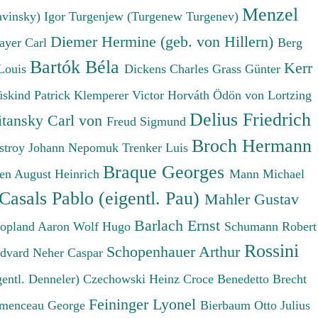
Menzel
avinsky) Igor
Turgenjew (Turgenew Turgenev)
Diemer Hermine (geb. von Hillern)
ayer Carl
Berg
Bartók Béla
Kerr
Louis
Dickens Charles
Grass Günter
üskind Patrick
Klemperer Victor
Horváth Ödön von
Lortzing
Delius Friedrich
tansky Carl von
Freud Sigmund
Broch Hermann
stroy Johann Nepomuk
Trenker Luis
Braque Georges
en August Heinrich
Mann Michael
Casals Pablo (eigentl. Pau)
Mahler Gustav
Barlach Ernst
opland Aaron
Wolf Hugo
Schumann Robert
Rossini
Schopenhauer Arthur
Edvard
Neher Caspar
gentl. Denneler)
Czechowski Heinz
Croce Benedetto
Brecht
Feininger Lyonel
menceau George
Bierbaum Otto Julius