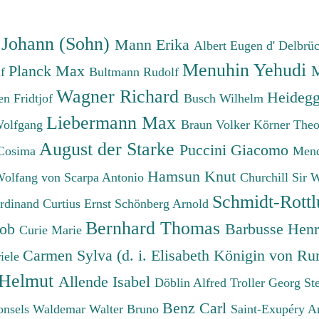
absteigend
 Johann (Sohn)
Mann Erika
Albert Eugen d'
Delbrü
Menuhin Yehudi
Planck Max
M
lf
Bultmann Rudolf
Wagner Richard
Heidegg
n Fridtjof
Busch Wilhelm
Liebermann Max
Wolfgang
Braun Volker
Körner The
August der Starke
Puccini Giacomo
Cosima
Mend
Hamsun Knut
Wolfang von
Scarpa Antonio
Churchill Sir 
Schmidt-Rottl
erdinand
Curtius Ernst
Schönberg Arnold
Bernhard Thomas
cob
Barbusse Hen
Curie Marie
Carmen Sylva (d. i. Elisabeth Königin von R
iele
 Helmut
Allende Isabel
Döblin Alfred
Troller Georg St
Benz Carl
onsels Waldemar
Walter Bruno
Saint-Exupéry A