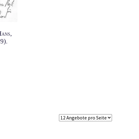
Hans,
9).