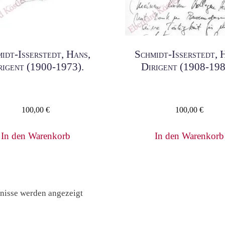
idt-Isserstedt, Hans,
Schmidt-Isserstedt, 
rigent (1900-1973).
Dirigent (1908-198
100,00
€
100,00
€
In den Warenkorb
In den Warenkorb
Nach
bnisse werden angezeigt
Preis
sortiert: