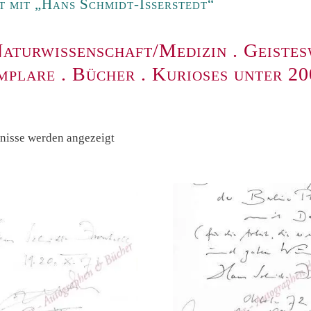
 mit „Hans Schmidt-Isserstedt“
aturwissenschaft/Medizin
.
Geistes
mplare
.
Bücher
.
Kurioses unter 2
Nach
bnisse werden angezeigt
Preis
sortiert:
absteigend