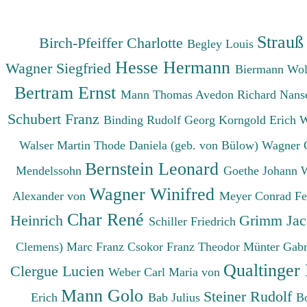
Strauß
Birch-Pfeiffer Charlotte
Begley Louis
Hesse Hermann
Wagner Siegfried
Biermann Wo
Bertram Ernst
Mann Thomas
Avedon Richard
Nanse
Schubert Franz
Binding Rudolf Georg
Korngold Erich 
Walser Martin
Thode Daniela (geb. von Bülow)
Wagner 
Bernstein Leonard
Mendelssohn
Goethe Johann 
Wagner Winifred
Alexander von
Meyer Conrad F
Char René
Heinrich
Grimm Ja
Schiller Friedrich
Clemens)
Marc Franz
Csokor Franz Theodor
Münter Gabr
Qualtinger
Clergue Lucien
Weber Carl Maria von
Mann Golo
Steiner Rudolf
Erich
Bab Julius
B