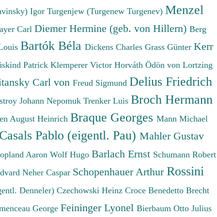
Menzel
avinsky) Igor
Turgenjew (Turgenew Turgenev)
Diemer Hermine (geb. von Hillern)
ayer Carl
Berg
Bartók Béla
Kerr
Louis
Dickens Charles
Grass Günter
üskind Patrick
Klemperer Victor
Horváth Ödön von
Lortzing
Delius Friedrich
tansky Carl von
Freud Sigmund
Broch Hermann
stroy Johann Nepomuk
Trenker Luis
Braque Georges
en August Heinrich
Mann Michael
Casals Pablo (eigentl. Pau)
Mahler Gustav
Barlach Ernst
opland Aaron
Wolf Hugo
Schumann Robert
Rossini
Schopenhauer Arthur
Edvard
Neher Caspar
gentl. Denneler)
Czechowski Heinz
Croce Benedetto
Brecht
Feininger Lyonel
menceau George
Bierbaum Otto Julius