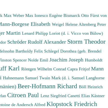
ck Max
Weber Max
Ionesco Eugène
Bismarck Otto Fürst von
ann-Borgese Elisabeth
Weigel Helene
Altenberg Peter
er Martin
Lenard Philipp
Loriot (d. i. Vicco von Bülow)
Storm Theodor
Schröder Rudolf Alexander
odor
elssohn Bartholdy Felix
Schlegel Dorothea (geb. Brendel
Joachim Joseph
Winston Spencer
Nolde Emil
Humboldt
uff Karl
Mann
Röntgen Wilhelm Conrad
Capra Fritjof
ri
Hahnemann Samuel
Twain Mark (d. i. Samuel Langhorne
Beer-Hofmann Richard
umänien)
Böll Heinrich
Citroen Paul
efan
Lenz Siegfried
Canetti Elias
Kästner
Klopstock Friedrich
ntoine de
Andersch Alfred