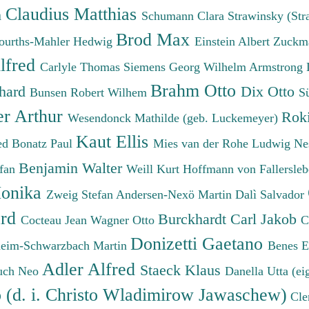
Claudius Matthias
h
Schumann Clara
Strawinsky (Str
Brod Max
ourths-Mahler Hedwig
Einstein Albert
Zuckm
lfred
Carlyle Thomas
Siemens Georg Wilhelm
Armstrong 
Brahm Otto
chard
Dix Otto
Bunsen Robert Wilhem
S
er Arthur
Roki
Wesendonck Mathilde (geb. Luckemeyer)
Kaut Ellis
ied
Bonatz Paul
Mies van der Rohe Ludwig
Ne
Benjamin Walter
efan
Weill Kurt
Hoffmann von Fallersleb
onika
Zweig Stefan
Andersen-Nexö Martin
Dalì Salvador
ard
Burckhardt Carl Jakob
Cocteau Jean
Wagner Otto
C
Donizetti Gaetano
eim-Schwarzbach Martin
Benes 
Adler Alfred
Staeck Klaus
uch Neo
Danella Utta (ei
o (d. i. Christo Wladimirow Jawaschew)
Cle