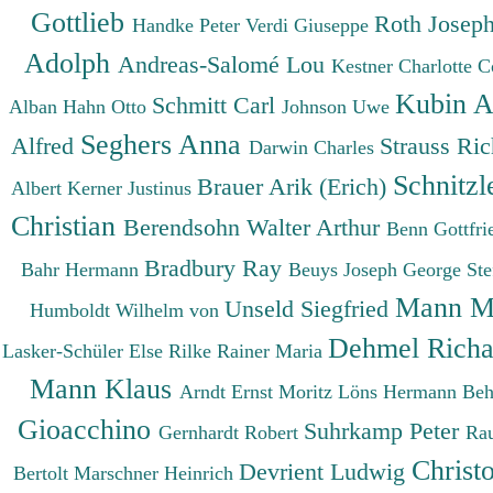
Gottlieb
Roth Josep
Handke Peter
Verdi Giuseppe
Adolph
Andreas-Salomé Lou
Kestner Charlotte
C
Kubin A
Schmitt Carl
Alban
Hahn Otto
Johnson Uwe
Seghers Anna
Alfred
Strauss Ri
Darwin Charles
Schnitzl
Brauer Arik (Erich)
Albert
Kerner Justinus
Christian
Berendsohn Walter Arthur
Benn Gottfr
Bradbury Ray
Bahr Hermann
Beuys Joseph
George St
Mann M
Unseld Siegfried
Humboldt Wilhelm von
Dehmel Rich
Lasker-Schüler Else
Rilke Rainer Maria
Mann Klaus
Arndt Ernst Moritz
Löns Hermann
Beh
Gioacchino
Suhrkamp Peter
Gernhardt Robert
Ra
Christ
Devrient Ludwig
Bertolt
Marschner Heinrich