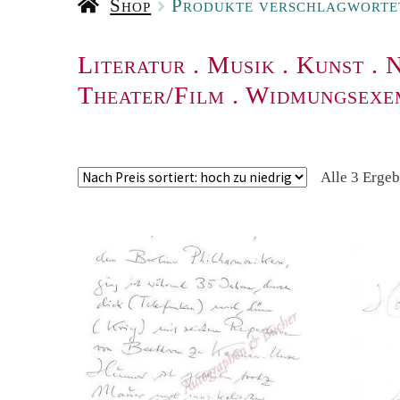
Shop
Produkte verschlagwortet
Literatur
.
Musik
.
Kunst
.
N
Theater/Film
.
Widmungsexe
Alle 3 Erge