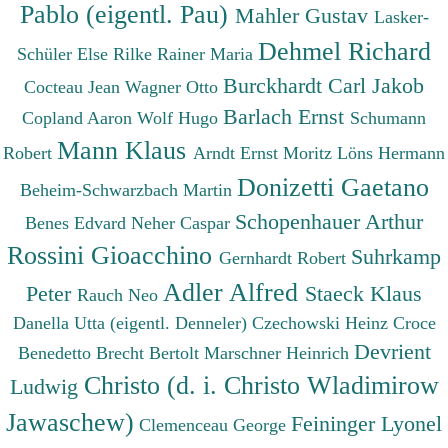
Pablo (eigentl. Pau)
Mahler Gustav
Lasker-
Dehmel Richard
Schüler Else
Rilke Rainer Maria
Burckhardt Carl Jakob
Cocteau Jean
Wagner Otto
Barlach Ernst
Copland Aaron
Wolf Hugo
Schumann
Mann Klaus
Robert
Arndt Ernst Moritz
Löns Hermann
Donizetti Gaetano
Beheim-Schwarzbach Martin
Schopenhauer Arthur
Benes Edvard
Neher Caspar
Rossini Gioacchino
Suhrkamp
Gernhardt Robert
Adler Alfred
Peter
Staeck Klaus
Rauch Neo
Danella Utta (eigentl. Denneler)
Czechowski Heinz
Croce
Devrient
Benedetto
Brecht Bertolt
Marschner Heinrich
Christo (d. i. Christo Wladimirow
Ludwig
Jawaschew)
Feininger Lyonel
Clemenceau George