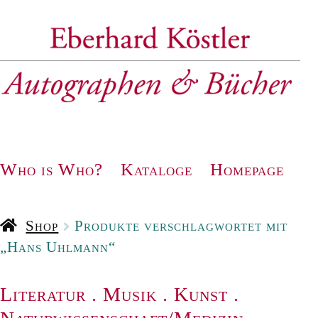
Zur
Zum
Navigation
Inhalt
springen
springen
Who is Who?
Kataloge
Homepage
Shop
Produkte verschlagwortet mit
„Hans Uhlmann“
Literatur
.
Musik
.
Kunst
.