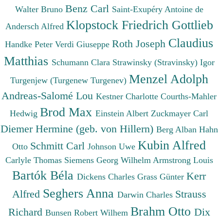
Benz Carl
Walter Bruno
Saint-Exupéry Antoine de
Klopstock Friedrich Gottlieb
Andersch Alfred
Claudius
Roth Joseph
Handke Peter
Verdi Giuseppe
Matthias
Schumann Clara
Strawinsky (Stravinsky) Igor
Menzel Adolph
Turgenjew (Turgenew Turgenev)
Andreas-Salomé Lou
Kestner Charlotte
Courths-Mahler
Brod Max
Hedwig
Einstein Albert
Zuckmayer Carl
Diemer Hermine (geb. von Hillern)
Berg Alban
Hahn
Kubin Alfred
Schmitt Carl
Otto
Johnson Uwe
Carlyle Thomas
Siemens Georg Wilhelm
Armstrong Louis
Bartók Béla
Kerr
Dickens Charles
Grass Günter
Seghers Anna
Alfred
Strauss
Darwin Charles
Brahm Otto
Richard
Dix
Bunsen Robert Wilhem