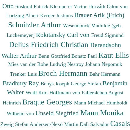
Otto
Süskind Patrick
Klemperer Victor
Horváth Ödön von
Brauer Arik (Erich)
Lortzing Albert
Kerner Justinus
Schnitzler Arthur
Wesendonck Mathilde (geb.
Rokitansky Carl von
Luckemeyer)
Freud Sigmund
Delius Friedrich Christian
Berendsohn
Kaut Ellis
Walter Arthur
Benn Gottfried
Bonatz Paul
Mies van der Rohe Ludwig
Nestroy Johann Nepomuk
Broch Hermann
Trenker Luis
Bahr Hermann
Bradbury Ray
Benjamin
Beuys Joseph
George Stefan
Walter
Weill Kurt
Hoffmann von Fallersleben August
Braque Georges
Heinrich
Mann Michael
Humboldt
Mann Monika
Unseld Siegfried
Wilhelm von
Casals
Zweig Stefan
Andersen-Nexö Martin
Dalì Salvador