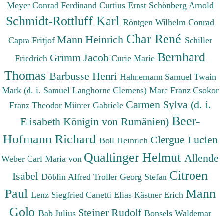
Meyer Conrad Ferdinand
Curtius Ernst
Schönberg Arnold
Schmidt-Rottluff Karl
Röntgen Wilhelm Conrad
Char René
Mann Heinrich
Capra Fritjof
Schiller
Bernhard
Grimm Jacob
Friedrich
Curie Marie
Thomas
Barbusse Henri
Hahnemann Samuel
Twain
Mark (d. i. Samuel Langhorne Clemens)
Marc Franz
Csokor
Carmen Sylva (d. i.
Franz Theodor
Münter Gabriele
Beer-
Elisabeth Königin von Rumänien)
Hofmann Richard
Clergue Lucien
Böll Heinrich
Qualtinger Helmut
Allende
Weber Carl Maria von
Citroen
Isabel
Döblin Alfred
Troller Georg Stefan
Paul
Mann
Lenz Siegfried
Canetti Elias
Kästner Erich
Golo
Steiner Rudolf
Bab Julius
Bonsels Waldemar