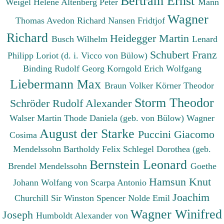
Bertram Ernst
Weigel Helene
Altenberg Peter
Mann
Wagner
Thomas
Avedon Richard
Nansen Fridtjof
Richard
Heidegger Martin
Busch Wilhelm
Lenard
Schubert Franz
Philipp
Loriot (d. i. Vicco von Bülow)
Binding Rudolf Georg
Korngold Erich Wolfgang
Liebermann Max
Braun Volker
Körner Theodor
Storm Theodor
Schröder Rudolf Alexander
Walser Martin
Thode Daniela (geb. von Bülow)
Wagner
August der Starke
Puccini Giacomo
Cosima
Mendelssohn Bartholdy Felix
Schlegel Dorothea (geb.
Bernstein Leonard
Brendel Mendelssohn
Goethe
Hamsun Knut
Johann Wolfang von
Scarpa Antonio
Joachim
Churchill Sir Winston Spencer
Nolde Emil
Wagner Winifred
Joseph
Humboldt Alexander von