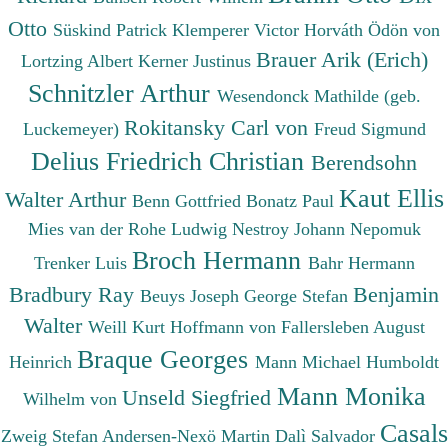
Otto
Süskind Patrick
Klemperer Victor
Horváth Ödön von
Brauer Arik (Erich)
Lortzing Albert
Kerner Justinus
Schnitzler Arthur
Wesendonck Mathilde (geb.
Rokitansky Carl von
Luckemeyer)
Freud Sigmund
Delius Friedrich Christian
Berendsohn
Kaut Ellis
Walter Arthur
Benn Gottfried
Bonatz Paul
Mies van der Rohe Ludwig
Nestroy Johann Nepomuk
Broch Hermann
Trenker Luis
Bahr Hermann
Bradbury Ray
Benjamin
Beuys Joseph
George Stefan
Walter
Weill Kurt
Hoffmann von Fallersleben August
Braque Georges
Heinrich
Mann Michael
Humboldt
Mann Monika
Unseld Siegfried
Wilhelm von
Casals
Zweig Stefan
Andersen-Nexö Martin
Dalì Salvador