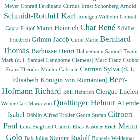
Meyer Conrad Ferdinand
Curtius Ernst
Schönberg Arnold
Schmidt-Rottluff Karl
Röntgen Wilhelm Conrad
Char René
Mann Heinrich
Capra Fritjof
Schiller
Bernhard
Grimm Jacob
Friedrich
Curie Marie
Thomas
Barbusse Henri
Hahnemann Samuel
Twain
Mark (d. i. Samuel Langhorne Clemens)
Marc Franz
Csokor
Carmen Sylva (d. i.
Franz Theodor
Münter Gabriele
Beer-
Elisabeth Königin von Rumänien)
Hofmann Richard
Clergue Lucien
Böll Heinrich
Qualtinger Helmut
Allende
Weber Carl Maria von
Citroen
Isabel
Döblin Alfred
Troller Georg Stefan
Paul
Mann
Lenz Siegfried
Canetti Elias
Kästner Erich
Golo
Steiner Rudolf
Bab Julius
Bonsels Waldemar