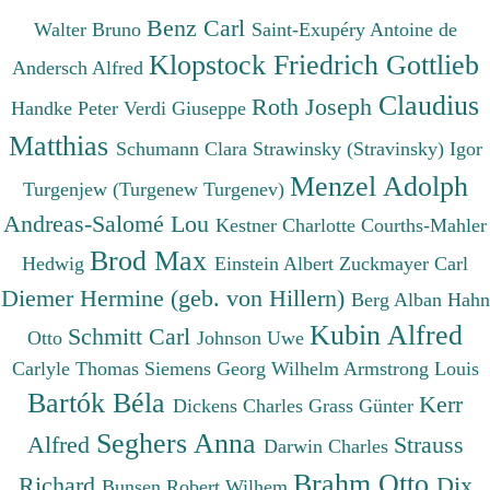
Benz Carl
Walter Bruno
Saint-Exupéry Antoine de
Klopstock Friedrich Gottlieb
Andersch Alfred
Claudius
Roth Joseph
Handke Peter
Verdi Giuseppe
Matthias
Schumann Clara
Strawinsky (Stravinsky) Igor
Menzel Adolph
Turgenjew (Turgenew Turgenev)
Andreas-Salomé Lou
Kestner Charlotte
Courths-Mahler
Brod Max
Hedwig
Einstein Albert
Zuckmayer Carl
Diemer Hermine (geb. von Hillern)
Berg Alban
Hahn
Kubin Alfred
Schmitt Carl
Otto
Johnson Uwe
Carlyle Thomas
Siemens Georg Wilhelm
Armstrong Louis
Bartók Béla
Kerr
Dickens Charles
Grass Günter
Seghers Anna
Alfred
Strauss
Darwin Charles
Brahm Otto
Richard
Dix
Bunsen Robert Wilhem