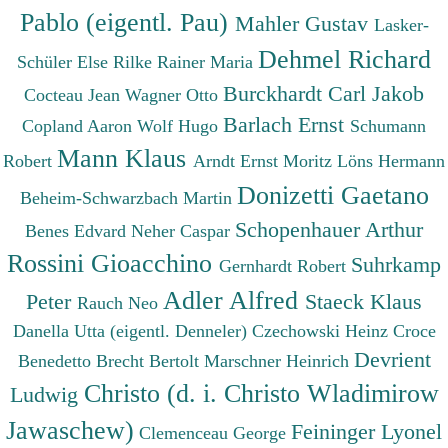
Pablo (eigentl. Pau)
Mahler Gustav
Lasker-
Dehmel Richard
Schüler Else
Rilke Rainer Maria
Burckhardt Carl Jakob
Cocteau Jean
Wagner Otto
Barlach Ernst
Copland Aaron
Wolf Hugo
Schumann
Mann Klaus
Robert
Arndt Ernst Moritz
Löns Hermann
Donizetti Gaetano
Beheim-Schwarzbach Martin
Schopenhauer Arthur
Benes Edvard
Neher Caspar
Rossini Gioacchino
Suhrkamp
Gernhardt Robert
Adler Alfred
Peter
Staeck Klaus
Rauch Neo
Danella Utta (eigentl. Denneler)
Czechowski Heinz
Croce
Devrient
Benedetto
Brecht Bertolt
Marschner Heinrich
Christo (d. i. Christo Wladimirow
Ludwig
Jawaschew)
Feininger Lyonel
Clemenceau George