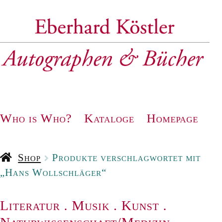
Zur
Zum
Navigation
Inhalt
springen
springen
Who is Who?
Kataloge
Homepage
Shop
Produkte verschlagwortet mit
„Hans Wollschläger“
Literatur
.
Musik
.
Kunst
.