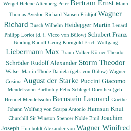
Bertram Ernst
Weigel Helene
Altenberg Peter
Mann
Wagner
Thomas
Avedon Richard
Nansen Fridtjof
Richard
Heidegger Martin
Busch Wilhelm
Lenard
Schubert Franz
Philipp
Loriot (d. i. Vicco von Bülow)
Binding Rudolf Georg
Korngold Erich Wolfgang
Liebermann Max
Braun Volker
Körner Theodor
Storm Theodor
Schröder Rudolf Alexander
Walser Martin
Thode Daniela (geb. von Bülow)
Wagner
August der Starke
Puccini Giacomo
Cosima
Mendelssohn Bartholdy Felix
Schlegel Dorothea (geb.
Bernstein Leonard
Brendel Mendelssohn
Goethe
Hamsun Knut
Johann Wolfang von
Scarpa Antonio
Joachim
Churchill Sir Winston Spencer
Nolde Emil
Wagner Winifred
Joseph
Humboldt Alexander von