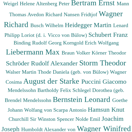
Bertram Ernst
Weigel Helene
Altenberg Peter
Mann
Wagner
Thomas
Avedon Richard
Nansen Fridtjof
Richard
Heidegger Martin
Busch Wilhelm
Lenard
Schubert Franz
Philipp
Loriot (d. i. Vicco von Bülow)
Binding Rudolf Georg
Korngold Erich Wolfgang
Liebermann Max
Braun Volker
Körner Theodor
Storm Theodor
Schröder Rudolf Alexander
Walser Martin
Thode Daniela (geb. von Bülow)
Wagner
August der Starke
Puccini Giacomo
Cosima
Mendelssohn Bartholdy Felix
Schlegel Dorothea (geb.
Bernstein Leonard
Brendel Mendelssohn
Goethe
Hamsun Knut
Johann Wolfang von
Scarpa Antonio
Joachim
Churchill Sir Winston Spencer
Nolde Emil
Wagner Winifred
Joseph
Humboldt Alexander von