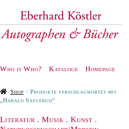
Zur
Zum
Navigation
Inhalt
springen
springen
Who is Who?
Kataloge
Homepage
Shop
Produkte verschlagwortet mit
„Harald Saeverud“
Literatur
.
Musik
.
Kunst
.