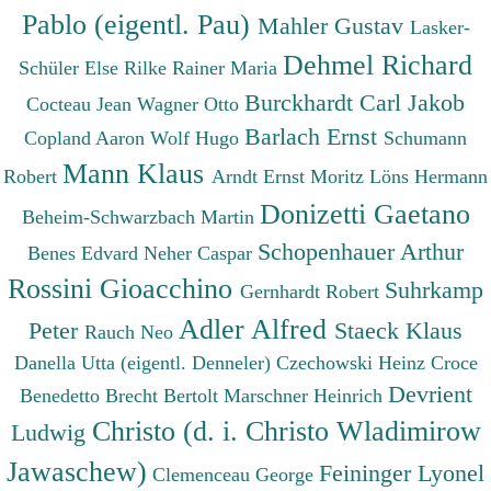
Pablo (eigentl. Pau)
Mahler Gustav
Lasker-
Dehmel Richard
Schüler Else
Rilke Rainer Maria
Burckhardt Carl Jakob
Cocteau Jean
Wagner Otto
Barlach Ernst
Copland Aaron
Wolf Hugo
Schumann
Mann Klaus
Robert
Arndt Ernst Moritz
Löns Hermann
Donizetti Gaetano
Beheim-Schwarzbach Martin
Schopenhauer Arthur
Benes Edvard
Neher Caspar
Rossini Gioacchino
Suhrkamp
Gernhardt Robert
Adler Alfred
Peter
Staeck Klaus
Rauch Neo
Danella Utta (eigentl. Denneler)
Czechowski Heinz
Croce
Devrient
Benedetto
Brecht Bertolt
Marschner Heinrich
Christo (d. i. Christo Wladimirow
Ludwig
Jawaschew)
Feininger Lyonel
Clemenceau George