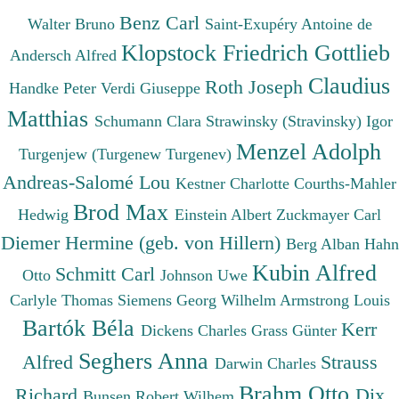
Benz Carl
Walter Bruno
Saint-Exupéry Antoine de
Klopstock Friedrich Gottlieb
Andersch Alfred
Claudius
Roth Joseph
Handke Peter
Verdi Giuseppe
Matthias
Schumann Clara
Strawinsky (Stravinsky) Igor
Menzel Adolph
Turgenjew (Turgenew Turgenev)
Andreas-Salomé Lou
Kestner Charlotte
Courths-Mahler
Brod Max
Hedwig
Einstein Albert
Zuckmayer Carl
Diemer Hermine (geb. von Hillern)
Berg Alban
Hahn
Kubin Alfred
Schmitt Carl
Otto
Johnson Uwe
Carlyle Thomas
Siemens Georg Wilhelm
Armstrong Louis
Bartók Béla
Kerr
Dickens Charles
Grass Günter
Seghers Anna
Alfred
Strauss
Darwin Charles
Brahm Otto
Richard
Dix
Bunsen Robert Wilhem