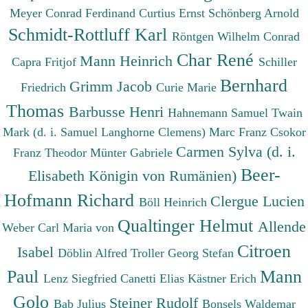
Meyer Conrad Ferdinand
Curtius Ernst
Schönberg Arnold
Schmidt-Rottluff Karl
Röntgen Wilhelm Conrad
Char René
Mann Heinrich
Capra Fritjof
Schiller
Bernhard
Grimm Jacob
Friedrich
Curie Marie
Thomas
Barbusse Henri
Hahnemann Samuel
Twain
Mark (d. i. Samuel Langhorne Clemens)
Marc Franz
Csokor
Carmen Sylva (d. i.
Franz Theodor
Münter Gabriele
Beer-
Elisabeth Königin von Rumänien)
Hofmann Richard
Clergue Lucien
Böll Heinrich
Qualtinger Helmut
Allende
Weber Carl Maria von
Citroen
Isabel
Döblin Alfred
Troller Georg Stefan
Paul
Mann
Lenz Siegfried
Canetti Elias
Kästner Erich
Golo
Steiner Rudolf
Bab Julius
Bonsels Waldemar