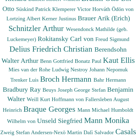
Otto
Süskind Patrick
Klemperer Victor
Horváth Ödön von
Brauer Arik (Erich)
Lortzing Albert
Kerner Justinus
Schnitzler Arthur
Wesendonck Mathilde (geb.
Rokitansky Carl von
Luckemeyer)
Freud Sigmund
Delius Friedrich Christian
Berendsohn
Kaut Ellis
Walter Arthur
Benn Gottfried
Bonatz Paul
Mies van der Rohe Ludwig
Nestroy Johann Nepomuk
Broch Hermann
Trenker Luis
Bahr Hermann
Bradbury Ray
Benjamin
Beuys Joseph
George Stefan
Walter
Weill Kurt
Hoffmann von Fallersleben August
Braque Georges
Heinrich
Mann Michael
Humboldt
Mann Monika
Unseld Siegfried
Wilhelm von
Casals
Zweig Stefan
Andersen-Nexö Martin
Dalì Salvador